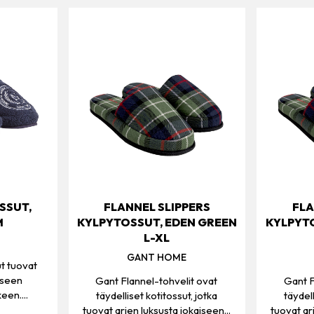
SSUT,
FLANNEL SLIPPERS
FLA
M
KYLPYTOSSUT, EDEN GREEN
KYLPYT
L-XL
GANT HOME
t tuovat
iseen
Gant Flannel-tohvelit ovat
Gant F
een....
täydelliset kotitossut, jotka
täydell
tuovat arjen luksusta jokaiseen...
tuovat ar