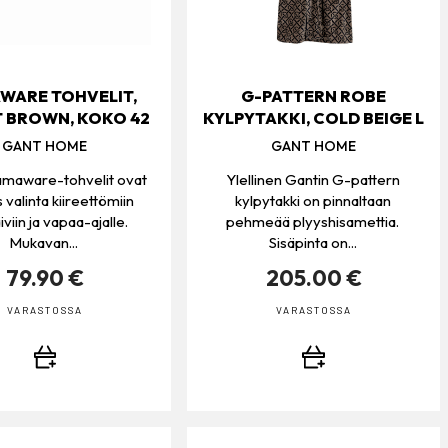
WARE TOHVELIT,
G-PATTERN ROBE
 BROWN, KOKO 42
KYLPYTAKKI, COLD BEIGE L
GANT HOME
GANT HOME
amaware-tohvelit ovat
Ylellinen Gantin G-pattern
s valinta kiireettömiin
kylpytakki on pinnaltaan
iviin ja vapaa-ajalle.
pehmeää plyyshisamettia.
Mukavan...
Sisäpinta on...
79.90 €
205.00 €
VARASTOSSA
VARASTOSSA