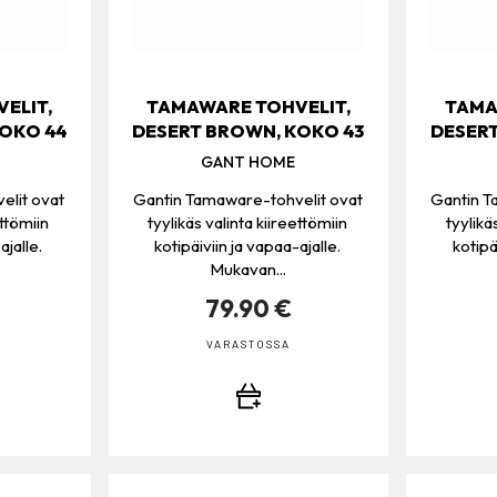
ELIT,
TAMAWARE TOHVELIT,
TAMA
KOKO 44
DESERT BROWN, KOKO 43
DESERT
GANT HOME
elit ovat
Gantin Tamaware-tohvelit ovat
Gantin T
ettömiin
tyylikäs valinta kiireettömiin
tyylikä
ajalle.
kotipäiviin ja vapaa-ajalle.
kotipä
Mukavan...
79.90 €
VARASTOSSA