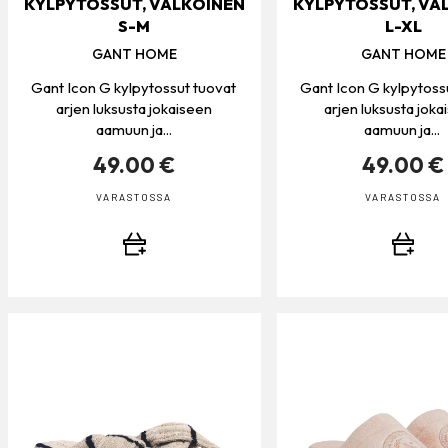
KYLPYTOSSUT, VALKOINEN
KYLPYTOSSUT, VA
S-M
L-XL
GANT HOME
GANT HOME
Gant Icon G kylpytossut tuovat
Gant Icon G kylpytoss
arjen luksusta jokaiseen
arjen luksusta joka
aamuun ja...
aamuun ja...
49.00 €
49.00 €
VARASTOSSA
VARASTOSSA