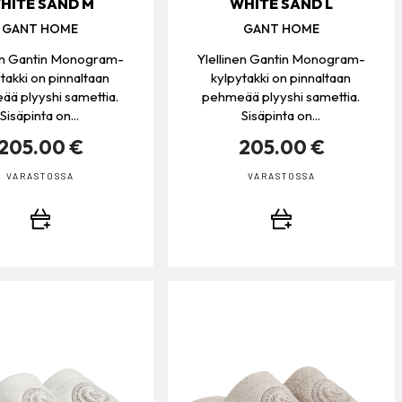
HITE SAND M
WHITE SAND L
GANT HOME
GANT HOME
nen Gantin Monogram-
Ylellinen Gantin Monogram-
takki on pinnaltaan
kylpytakki on pinnaltaan
ä plyyshi samettia.
pehmeää plyyshi samettia.
Sisäpinta on...
Sisäpinta on...
205.00 €
205.00 €
VARASTOSSA
VARASTOSSA