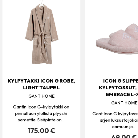
KYLPYTAKKI ICON G ROBE,
ICON G SLIPP
LIGHT TAUPE L
KYLPYTOSSUT, 
EMBRACE L-
GANT HOME
GANT HOME
Gantin Icon G-kylpytakki on
pinnaltaan ylellistä plyyshi
Gant Icon G kylpytoss
samettia. Sisäpinta on...
arjen luksusta joka
aamuun ja...
175.00 €
49.00 €