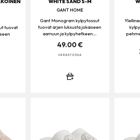
LKOINEN
WHITE SAND S-M
W
GANT HOME
Gant Monogram kylpytossut
Ylelli
tuovat arjen luksusta jokaiseen
kylpy
ut tuovat
aamuun ja kylpyhetkeen....
pehmeä
iseen
49.00 €
VARASTOSSA