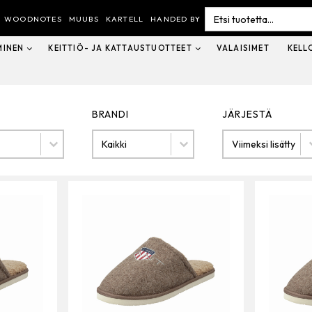
Search
for:
WOODNOTES
MUUBS
KARTELL
HANDED BY
MINEN
KEITTIÖ- JA KATTAUSTUOTTEET
VALAISIMET
KELL
BRANDI
JÄRJESTÄ
Brandi
Järjestä
BRANDI
JÄRJESTÄ