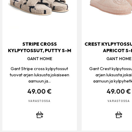
STRIPE CROSS
CREST KYLPYTOSSU
KYLPYTOSSUT, PUTTY S-M
APRICOT S-
GANT HOME
GANT HOME
Gant Stripe cross kylpytossut
Gant Crest kylpytossu
tuovat arjen luksusta jokaiseen
arjen luksusta joka
aamuun ja...
aamuun ja kylpyhetk
49.00 €
49.00 €
VARASTOSSA
VARASTOSSA