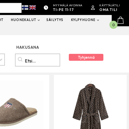
MYYMÄLÄ AVOINNA
KÄYTTÄJÄTILI
TI-PE 11-17
OMA TILI
OT
HUONEKALUT
SÄILYTYS
KYLPYHUONE
0
HAKUSANA
Hakusana
HAKUSANA
Tyhjennä