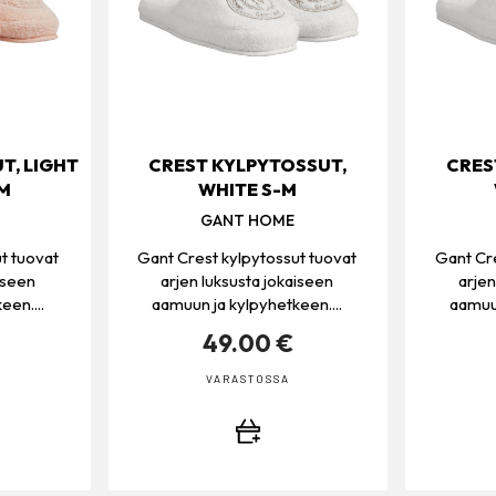
T, LIGHT
CREST KYLPYTOSSUT,
CRES
M
WHITE S-M
GANT HOME
t tuovat
Gant Crest kylpytossut tuovat
Gant Cre
iseen
arjen luksusta jokaiseen
arjen
een....
aamuun ja kylpyhetkeen....
aamuun
49.00 €
VARASTOSSA