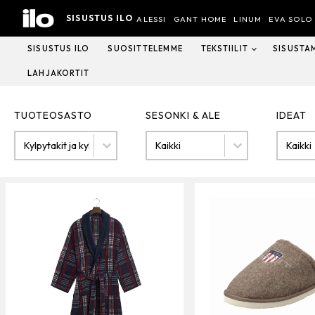
Hyppää
SISUSTUS ILO
sisältöön
ALESSI
GANT HOME
LINUM
EVA SOLO
SISUSTUS ILO
SUOSITTELEMME
TEKSTIILIT
SISUSTA
LAHJAKORTIT
TUOTEOSASTO
SESONKI & ALE
IDEAT
Tuoteosasto
SESONKI & ALE
IDEAT
TUOTEOSASTO
SESONKI & ALE
IDEAT