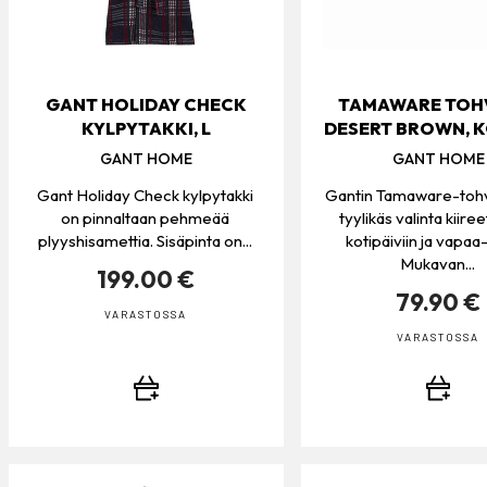
GANT HOLIDAY CHECK
TAMAWARE TOHV
KYLPYTAKKI, L
DESERT BROWN, 
GANT HOME
GANT HOME
Gant Holiday Check kylpytakki
Gantin Tamaware-tohv
on pinnaltaan pehmeää
tyylikäs valinta kiire
plyyshisamettia. Sisäpinta on...
kotipäiviin ja vapaa-
Mukavan...
199.00 €
79.90 €
VARASTOSSA
VARASTOSSA