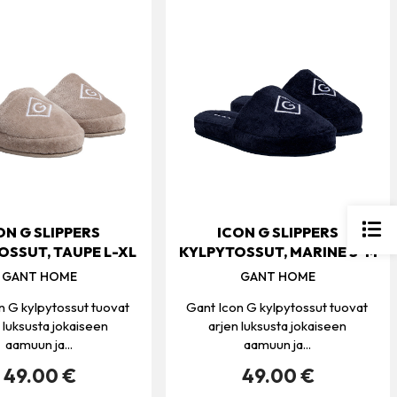
ON G SLIPPERS
ICON G SLIPPERS
OSSUT, TAUPE L-XL
KYLPYTOSSUT, MARINE S-M
GANT HOME
GANT HOME
n G kylpytossut tuovat
Gant Icon G kylpytossut tuovat
 luksusta jokaiseen
arjen luksusta jokaiseen
aamuun ja...
aamuun ja...
49.00 €
49.00 €