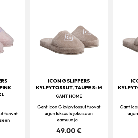
ERS
ICON G SLIPPERS
IC
PINK
KYLPYTOSSUT, TAUPE S-M
KYLPYT
XL
GANT HOME
Gant Icon G kylpytossut tuovat
Gant Ico
arjen luksusta jokaiseen
arjen
ut tuovat
aamuun ja...
iseen
49.00 €