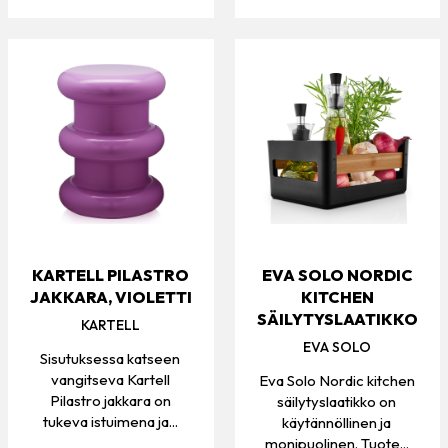
KARTELL PILASTRO
EVA SOLO NORDIC
JAKKARA, VIOLETTI
KITCHEN
SÄILYTYSLAATIKKO
KARTELL
EVA SOLO
Sisutuksessa katseen
vangitseva Kartell
Eva Solo Nordic kitchen
Pilastro jakkara on
säilytyslaatikko on
tukeva istuimena ja...
käytännöllinen ja
monipuolinen. Tuote...