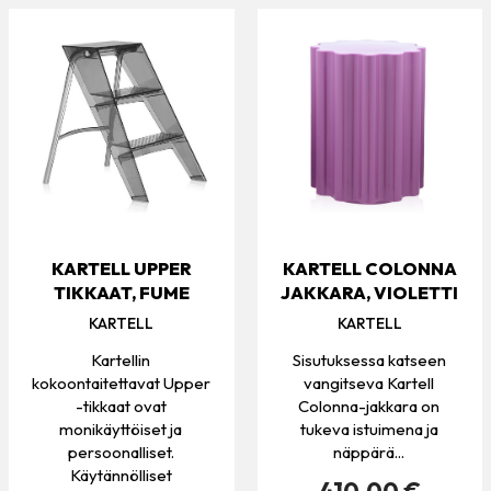
KARTELL UPPER
KARTELL COLONNA
TIKKAAT, FUME
JAKKARA, VIOLETTI
KARTELL
KARTELL
Kartellin
Sisutuksessa katseen
kokoontaitettavat Upper
vangitseva Kartell
-tikkaat ovat
Colonna-jakkara on
monikäyttöiset ja
tukeva istuimena ja
persoonalliset.
näppärä...
Käytännölliset
410.00 €