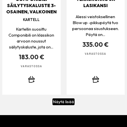
SÄILYTYSKALUSTE 3-
LASIKANSI
OSAINEN, VALKOINEN
Alessi veistoksellinen
KARTELL
Blow up -pikkupöytä tuo
persoonaa sisustukseen.
Kartellin suosittu
Pöytä on...
Componibili on klassikon
arvoon noussut
335.00 €
säilytyskaluste, jota on...
VARASTOSSA
183.00 €
VARASTOSSA
Näytä lisää