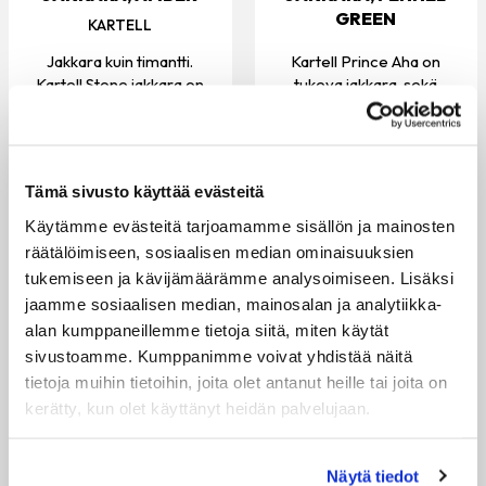
GREEN
KARTELL
Kartell Prince Aha on
Jakkara kuin timantti.
tukeva jakkara, sekä
Kartell Stone jakkara on
moneen käyttöön
tukeva istuimena ja...
täydellinen...
285.00 €
121.00 €
VARASTOSSA
Tämä sivusto käyttää evästeitä
VARASTOSSA
Käytämme evästeitä tarjoamamme sisällön ja mainosten
räätälöimiseen, sosiaalisen median ominaisuuksien
tukemiseen ja kävijämäärämme analysoimiseen. Lisäksi
jaamme sosiaalisen median, mainosalan ja analytiikka-
alan kumppaneillemme tietoja siitä, miten käytät
sivustoamme. Kumppanimme voivat yhdistää näitä
tietoja muihin tietoihin, joita olet antanut heille tai joita on
kerätty, kun olet käyttänyt heidän palvelujaan.
Näytä tiedot