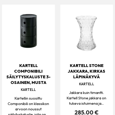
KARTELL
KARTELL STONE
COMPONIBILI
JAKKARA, KIRKAS
SÄILYTYSKALUSTE 3-
LÄPINÄKYVÄ
OSAINEN, MUSTA
KARTELL
KARTELL
Jakkara kuin timantti.
Kartell Stone jakkara on
Kartellin suosittu
tukeva istuimena ja...
Componibili on klassikon
arvoon noussut
285.00 €
säilytyskaluste, jota on...