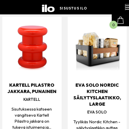
Hyppää
sisältöön
SISUSTUS ILO
0
KARTELL PILASTRO
EVA SOLO NORDIC
JAKKARA, PUNAINEN
KITCHEN
SÄILYTYSLAATIKKO,
KARTELL
LARGE
Sisutuksessa katseen
EVA SOLO
vangitseva Kartell
Pilastro jakkara on
Tyylikäs Nordic Kitchen -
tukeva istuimena ja...
säilytyslaatikko auttaa