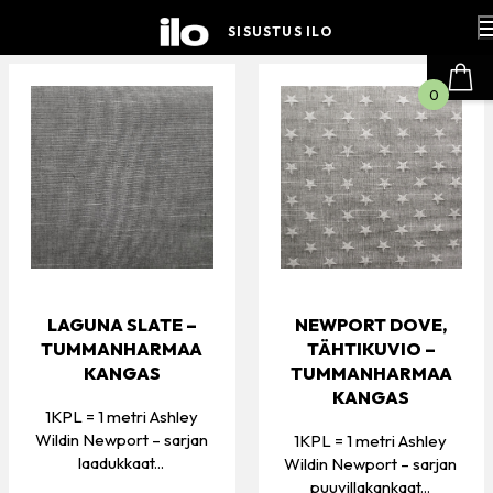
Hyppää
sisältöön
SISUSTUS ILO
0
LAGUNA SLATE –
NEWPORT DOVE,
TUMMANHARMAA
TÄHTIKUVIO –
KANGAS
TUMMANHARMAA
KANGAS
1KPL = 1 metri Ashley
Wildin Newport – sarjan
1KPL = 1 metri Ashley
laadukkaat...
Wildin Newport – sarjan
puuvillakankaat...