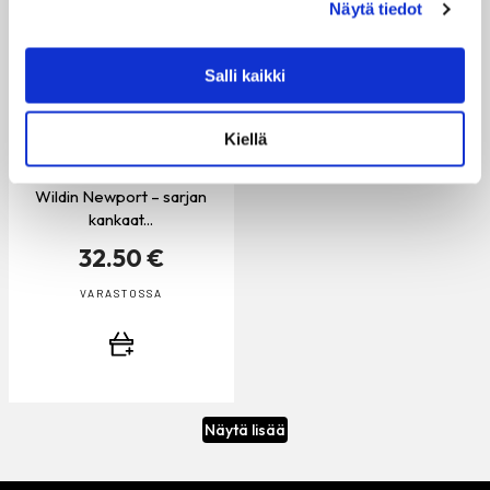
Näytä tiedot
Salli kaikki
HUNTINGTON DOVE –
VAALEANHARMAA
KANGAS
Kiellä
1KPL = 1 metri Ashley
Wildin Newport – sarjan
kankaat...
32.50 €
VARASTOSSA
Näytä lisää