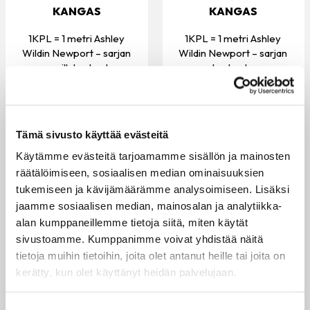
KANGAS
KANGAS
1KPL = 1 metri Ashley
1KPL = 1 metri Ashley
Wildin Newport – sarjan
Wildin Newport – sarjan
puuvillakankaat...
kankaat...
32.50 €
32.50 €
VARASTOSSA
VARASTOSSA
Tämä sivusto käyttää evästeitä
Käytämme evästeitä tarjoamamme sisällön ja mainosten
räätälöimiseen, sosiaalisen median ominaisuuksien
tukemiseen ja kävijämäärämme analysoimiseen. Lisäksi
jaamme sosiaalisen median, mainosalan ja analytiikka-
alan kumppaneillemme tietoja siitä, miten käytät
sivustoamme. Kumppanimme voivat yhdistää näitä
tietoja muihin tietoihin, joita olet antanut heille tai joita on
kerätty, kun olet käyttänyt heidän palvelujaan.