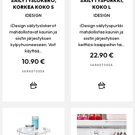
SÄILYTYSLOKERO,
SÄILYTYSPURKKI,
KORKEA KOKO S
KOKO L
IDESIGN
IDESIGN
iDesign säilytyslokerot
iDesign säilytyspurkki
mahdollistavat kauniin ja
mahdollistaa kauniin ja
siistin järjestyksen
siistin järjestyksen
kylpyhuoneeseen. Voit
keittiösi kaappeihin tai...
käyttää...
22.90 €
10.90 €
VARASTOSSA
VARASTOSSA