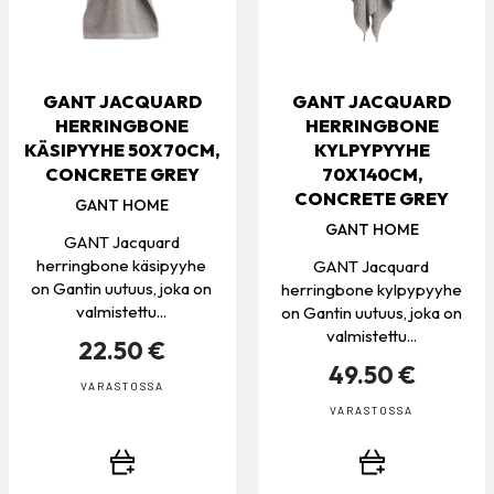
GANT JACQUARD
GANT JACQUARD
HERRINGBONE
HERRINGBONE
KÄSIPYYHE 50X70CM,
KYLPYPYYHE
CONCRETE GREY
70X140CM,
CONCRETE GREY
GANT HOME
GANT HOME
GANT Jacquard
herringbone käsipyyhe
GANT Jacquard
on Gantin uutuus, joka on
herringbone kylpypyyhe
valmistettu...
on Gantin uutuus, joka on
valmistettu...
22.50 €
49.50 €
VARASTOSSA
VARASTOSSA