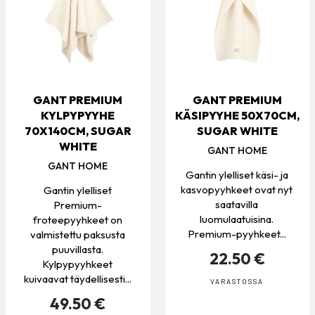
GANT PREMIUM
GANT PREMIUM
KYLPYPYYHE
KÄSIPYYHE 50X70CM,
70X140CM, SUGAR
SUGAR WHITE
WHITE
GANT HOME
GANT HOME
Gantin ylelliset käsi- ja
kasvopyyhkeet ovat nyt
Gantin ylelliset
saatavilla
Premium-
luomulaatuisina.
froteepyyhkeet on
Premium-pyyhkeet...
valmistettu paksusta
puuvillasta.
22.50 €
Kylpypyyhkeet
kuivaavat täydellisesti...
VARASTOSSA
49.50 €