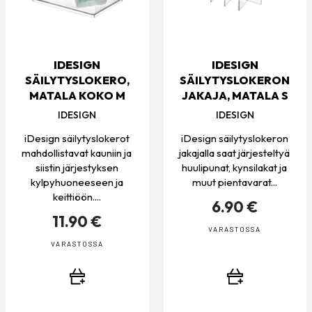
IDESIGN
IDESIGN
SÄILYTYSLOKERO,
SÄILYTYSLOKERON
MATALA KOKO M
JAKAJA, MATALA S
IDESIGN
IDESIGN
iDesign säilytyslokerot
iDesign säilytyslokeron
mahdollistavat kauniin ja
jakajalla saat järjesteltyä
siistin järjestyksen
huulipunat, kynsilakat ja
kylpyhuoneeseen ja
muut pientavarat...
keittiöön....
6.90 €
11.90 €
VARASTOSSA
VARASTOSSA