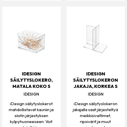
IDESIGN
IDESIGN
SÄILYTYSLOKERO,
SÄILYTYSLOKERON
MATALA KOKO S
JAKAJA, KORKEA S
IDESIGN
IDESIGN
iDesign säilytyslokerot
iDesign säilytyslokeron
mahdollistavat kauniin ja
jakajalla saat järjesteltyä
siistin järjestyksen
meikkisiveltimet,
kylpyhuoneeseen. Voit
ripsivärit ja muut