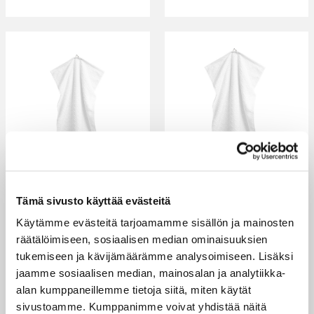
GANT JACQUARD
GANT JACQUARD
Tämä sivusto käyttää evästeitä
HERRINGBONE
HERRINGBONE
Käytämme evästeitä tarjoamamme sisällön ja mainosten
KÄSIPYYHE 30X50CM,
KÄSIPYYHE 50X70CM,
räätälöimiseen, sosiaalisen median ominaisuuksien
VALKOINEN
VALKOINEN
tukemiseen ja kävijämäärämme analysoimiseen. Lisäksi
GANT HOME
GANT HOME
jaamme sosiaalisen median, mainosalan ja analytiikka-
GANT Jacquard
GANT Jacquard
alan kumppaneillemme tietoja siitä, miten käytät
herringbone käsipyyhe
herringbone käsipyyhe
sivustoamme. Kumppanimme voivat yhdistää näitä