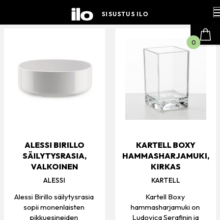
Hyppää
sisältöön
SISUSTUS ILO
0
ALESSI BIRILLO
KARTELL BOXY
SÄILYTYSRASIA,
HAMMASHARJAMUKI,
VALKOINEN
KIRKAS
ALESSI
KARTELL
Alessi Birillo säilytysrasia
Kartell Boxy
sopii monenlaisten
hammasharjamuki on
pikkuesineiden
Ludovica Serafinin ja