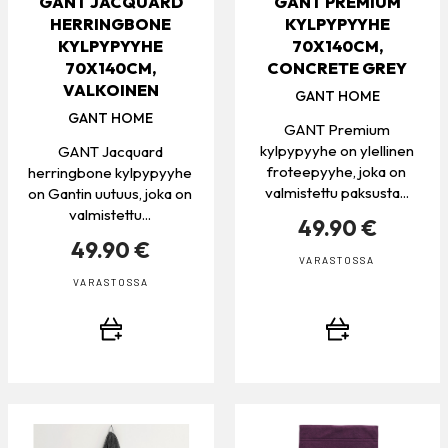
GANT JACQUARD
GANT PREMIUM
HERRINGBONE
KYLPYPYYHE
KYLPYPYYHE
70X140CM,
70X140CM,
CONCRETE GREY
VALKOINEN
GANT HOME
GANT HOME
GANT Premium
kylpypyyhe on ylellinen
GANT Jacquard
froteepyyhe, joka on
herringbone kylpypyyhe
valmistettu paksusta...
on Gantin uutuus, joka on
valmistettu...
49.90 €
49.90 €
VARASTOSSA
VARASTOSSA