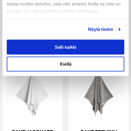
on Gantin uutuus, joka on
on Gantin uutuus, joka on
tietoja muihin tietoihin, joita olet antanut heille tai joita on
valmistettu...
valmistettu...
kerätty, kun olet käyttänyt heidän palvelujaan.
13.00 €
22.50 €
VARASTOSSA
VARASTOSSA
Näytä tiedot
Salli kaikki
Kiellä