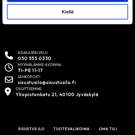
Kotimainen palveleva sisustusverkkokauppa – nopeat
toimitukset!
Kiellä
ASIAKASPALVELU
050 555 0330
MYYMÄLÄMME AVOINNA
TI-PE 11-17
SÄHKÖPOSTI
sisustusilo@sisustusilo.fi
OSOITTEEMME
Yliopistonkatu 21, 40100 Jyväskylä
SISUSTUS ILO
TUOTEVALIKOIMA
OMA TILI