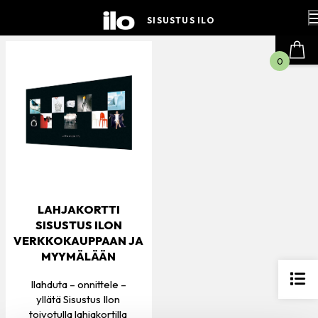
Hyppää
sisältöön
SISUSTUS ILO
0
LAHJAKORTTI
SISUSTUS ILON
VERKKOKAUPPAAN JA
MYYMÄLÄÄN
Ilahduta – onnittele –
yllätä Sisustus Ilon
toivotulla lahjakortilla