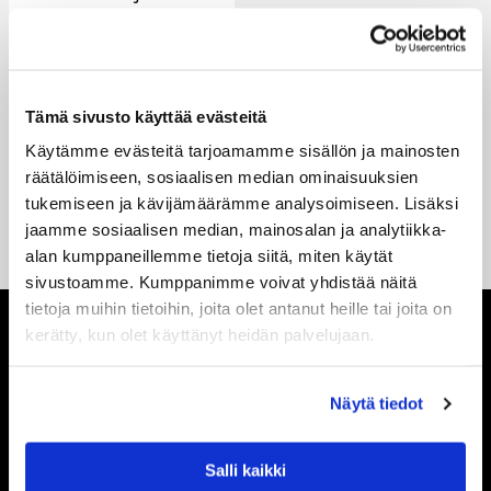
20.00 €
–
500.00 €
VARASTOSSA
Tämä sivusto käyttää evästeitä
Käytämme evästeitä tarjoamamme sisällön ja mainosten
räätälöimiseen, sosiaalisen median ominaisuuksien
tukemiseen ja kävijämäärämme analysoimiseen. Lisäksi
jaamme sosiaalisen median, mainosalan ja analytiikka-
Näytä lisää
alan kumppaneillemme tietoja siitä, miten käytät
sivustoamme. Kumppanimme voivat yhdistää näitä
tietoja muihin tietoihin, joita olet antanut heille tai joita on
kerätty, kun olet käyttänyt heidän palvelujaan.
Näytä tiedot
SISUSTUS ILO
Salli kaikki