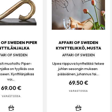
 OF SWEDEN PIPER
AFFARI OF SWEDEN
NTTILÄNJALKA
KYNTTELIKKÖ, MUSTA
FARI OF SWEDEN
AFFARI OF SWEDEN
sti muotoiltu Piper-
Upea riippuva kynttelikkö tekee
änjalka on tyylikäs osa
juhlan sesongin mukaan:
kseen. Kynttilänjalkaa
pääsiäinen, juhannus tai...
voi...
69.50 €
69.00 €
VARASTOSSA
VARASTOSSA