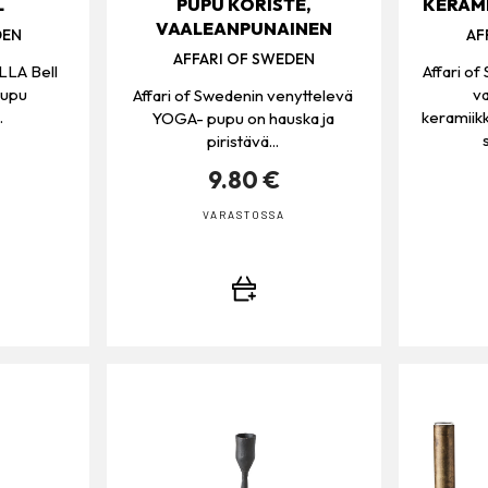
L
PUPU KORISTE,
KERAMI
VAALEANPUNAINEN
DEN
AF
AFFARI OF SWEDEN
LLA Bell
Affari of
kupu
va
Affari of Swedenin venyttelevä
.
keramiik
YOGA- pupu on hauska ja
piristävä...
9.80 €
VARASTOSSA