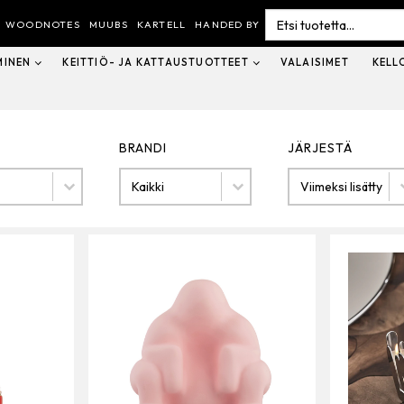
Search
for:
WOODNOTES
MUUBS
KARTELL
HANDED BY
MINEN
KEITTIÖ- JA KATTAUSTUOTTEET
VALAISIMET
KELL
BRANDI
JÄRJESTÄ
Brandi
Järjestä
BRANDI
JÄRJESTÄ