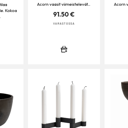
Acorn vaasit viimeistelevät...
Acorn v
tilaa
le. Kokoa
91.50 €
.
VARASTOSSA