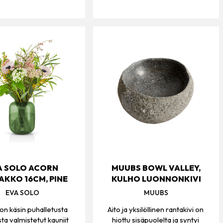
A SOLO ACORN
MUUBS BOWL VALLEY,
AKKO 16CM, PINE
KULHO LUONNONKIVI
EVA SOLO
MUUBS
on käsin puhalletusta
Aito ja yksilöllinen rantakivi on
sta valmistetut kauniit
hiottu sisäpuolelta ja syntyi