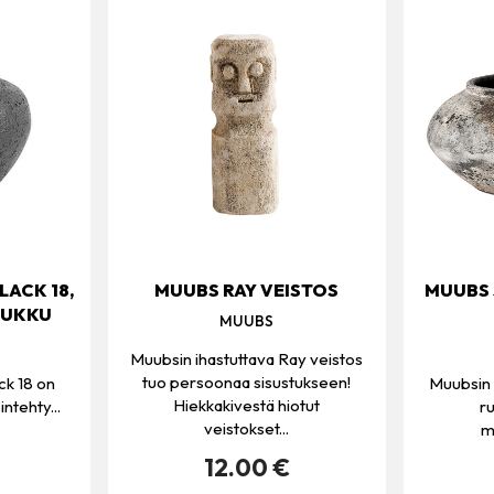
LACK 18,
MUUBS RAY VEISTOS
MUUBS 
UUKKU
MUUBS
Muubsin ihastuttava Ray veistos
tuo persoonaa sisustukseen!
ck 18 on
Muubsin 
Hiekkakivestä hiotut
intehty...
ru
veistokset...
m
12.00 €