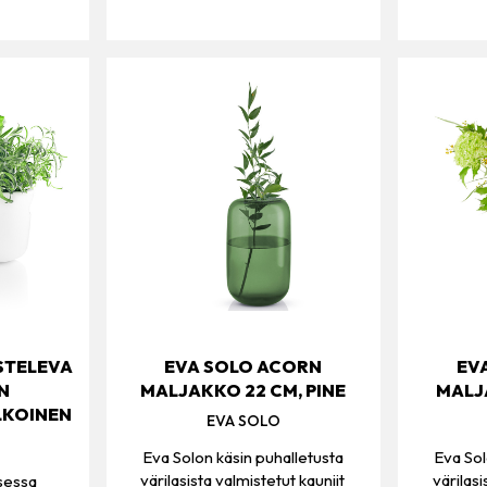
STELEVA
EVA SOLO ACORN
EV
N
MALJAKKO 22 CM, PINE
MALJ
LKOINEN
EVA SOLO
Eva Solon käsin puhalletusta
Eva Sol
värilasista valmistetut kauniit
värilasi
sessa