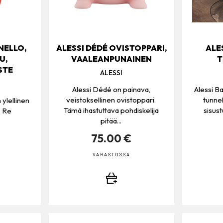
NELLO,
ALESSI DÉDÉ OVISTOPPARI,
ALE
U,
VAALEANPUNAINEN
T
STE
ALESSI
Alessi Dédé on painava,
Alessi Ba
veistoksellinen ovistoppari.
tunne
 ylellinen
Tämä ihastuttava pohdiskelija
sisus
. Re
pitää...
75.00 €
VARASTOSSA