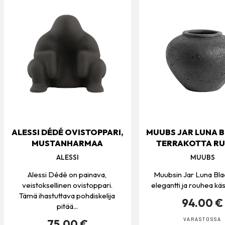
ALESSI DÉDÉ OVISTOPPARI,
MUUBS JAR LUNA B
MUSTANHARMAA
TERRAKOTTA R
ALESSI
MUUBS
Alessi Dédé on painava,
Muubsin Jar Luna Bla
veistoksellinen ovistoppari.
elegantti ja rouhea käs
Tämä ihastuttava pohdiskelija
94.00 €
pitää...
VARASTOSSA
75.00 €