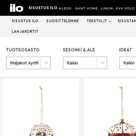
Hyppää
SISUSTUS ILO
sisältöön
ALESSI
GANT HOME
LINUM
EVA SOLO
SISUSTUS ILO
SUOSITTELEMME
TEKSTIILIT
SISUSTA
LAHJAKORTIT
TUOTEOSASTO
SESONKI & ALE
IDEAT
Tuoteosasto
SESONKI & ALE
IDEAT
TUOTEOSASTO
SESONKI & ALE
IDEAT