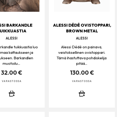
SSI BARKANDLE
ALESSI DÉDÉ OVISTOPPARI,
UIKKUASTIA
BROWN METAL
ALESSI
ALESSI
rkandle tuikkuastia luo
Alessi Dédé on painava,
lmaa kattaukseen ja
veistoksellinen ovistoppari.
tukseen. Barkandlen
Tämä ihastuttava pohdiskelija
muotoilu...
pitää...
32.00 €
130.00 €
VARASTOSSA
VARASTOSSA