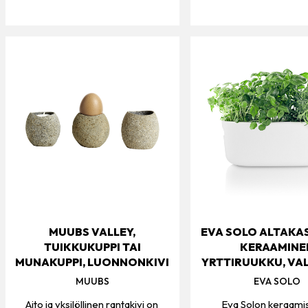
MUUBS VALLEY,
EVA SOLO ALTAKA
TUIKKUKUPPI TAI
KERAAMINE
MUNAKUPPI, LUONNONKIVI
YRTTIRUUKKU, VA
MUUBS
EVA SOLO
Aito ja yksilöllinen rantakivi on
Eva Solon keraami