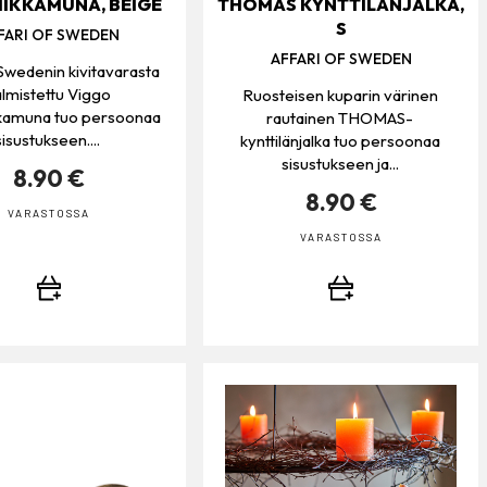
IKKAMUNA, BEIGE
THOMAS KYNTTILÄNJALKA,
S
FARI OF SWEDEN
AFFARI OF SWEDEN
 Swedenin kivitavarasta
lmistettu Viggo
Ruosteisen kuparin värinen
kamuna tuo persoonaa
rautainen THOMAS-
sisustukseen....
kynttilänjalka tuo persoonaa
sisustukseen ja...
8.90 €
8.90 €
VARASTOSSA
VARASTOSSA