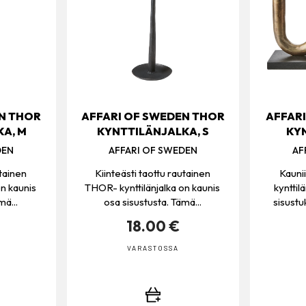
EN THOR
AFFARI OF SWEDEN THOR
AFFARI
A, M
KYNTTILÄNJALKA, S
KY
DEN
AFFARI OF SWEDEN
AF
utainen
Kiinteästi taottu rautainen
Kaunii
on kaunis
THOR- kynttilänjalka on kaunis
kynttil
mä...
osa sisustusta. Tämä...
sisustu
18.00 €
VARASTOSSA