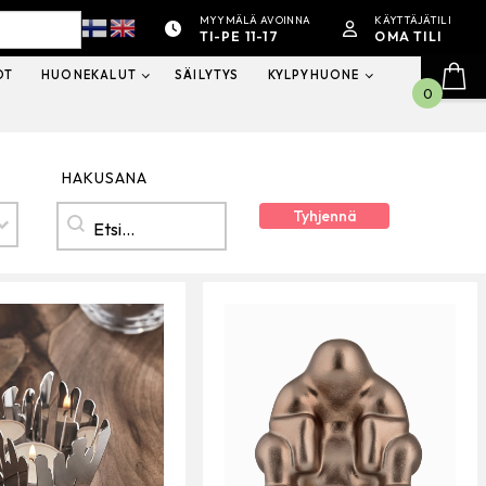
MYYMÄLÄ AVOINNA
KÄYTTÄJÄTILI
TI-PE 11-17
OMA TILI
OT
HUONEKALUT
SÄILYTYS
KYLPYHUONE
0
HAKUSANA
Hakusana
HAKUSANA
Tyhjennä