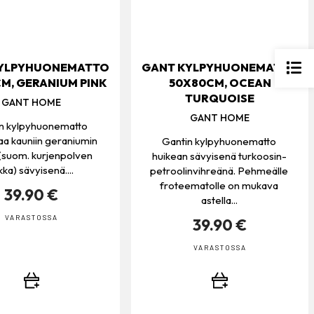
KYLPYHUONEMATTO
GANT KYLPYHUONEMATTO
M, GERANIUM PINK
50X80CM, OCEAN
TURQUOISE
GANT HOME
GANT HOME
n kylpyhuonematto
taa kauniin geraniumin
Gantin kylpyhuonematto
 (suom. kurjenpolven
huikean sävyisenä turkoosin-
kka) sävyisenä....
petroolinvihreänä. Pehmeälle
froteematolle on mukava
39.90 €
astella...
VARASTOSSA
39.90 €
VARASTOSSA