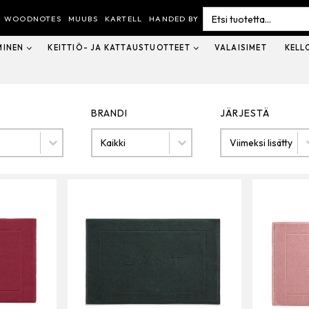
Search
for:
WOODNOTES
MUUBS
KARTELL
HANDED BY
MINEN
KEITTIÖ- JA KATTAUSTUOTTEET
VALAISIMET
KELL
BRANDI
JÄRJESTÄ
Brandi
Järjestä
BRANDI
JÄRJESTÄ