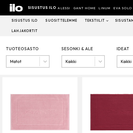
Hyppää
SISUSTUS ILO
sisältöön
ALESSI
GANT HOME
LINUM
EVA SOLO
SISUSTUS ILO
SUOSITTELEMME
TEKSTIILIT
SISUSTA
LAHJAKORTIT
TUOTEOSASTO
SESONKI & ALE
IDEAT
Tuoteosasto
SESONKI & ALE
IDEAT
TUOTEOSASTO
SESONKI & ALE
IDEAT