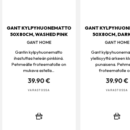
GANT KYLPYHUONEMATTO
GANT KYLPYHUON
50X80CM, WASHED PINK
50X80CM, DARK
GANT HOME
GANT HOME
Gantin kylpyhuonematto
Gant kylpyhuonemat
ihastuttaa heleän pinkkinä.
ylellisyyttä arkeen k
Pehmeälle froteematolle on
punaisena. Pehme
mukava astella...
froteematolle on
39.90 €
39.90 €
VARASTOSSA
VARASTOSSA