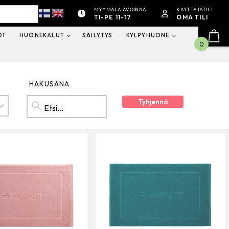
MYYMÄLÄ AVOINNA
KÄYTTÄJÄTILI
TI-PE 11-17
OMA TILI
OT
HUONEKALUT
SÄILYTYS
KYLPYHUONE
0
HAKUSANA
Hakusana
HAKUSANA
Tyhjennä