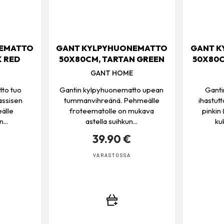
EMATTO
GANT KYLPYHUONEMATTO
GANT 
 RED
50X80CM, TARTAN GREEN
50X80C
GANT HOME
to tuo
Gantin kylpyhuonematto upean
Ganti
lassisen
tummanvihreänä. Pehmeälle
ihastut
älle
froteematolle on mukava
pinkin
...
astella suihkun...
ku
39.90 €
VARASTOSSA