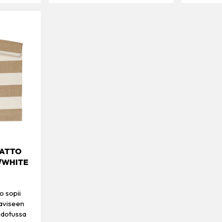
MATTO
/WHITE
o sopii
aaviseen
kudotussa