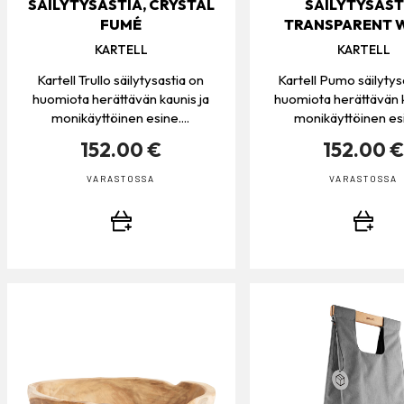
SÄILYTYSASTIA, CRYSTAL
SÄILYTYSAST
FUMÉ
TRANSPARENT 
KARTELL
KARTELL
Kartell Trullo säilytysastia on
Kartell Pumo säilytys
huomiota herättävän kaunis ja
huomiota herättävän k
monikäyttöinen esine....
monikäyttöinen esin
152.00 €
152.00 
VARASTOSSA
VARASTOSSA