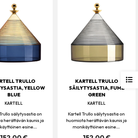
RTELL TRULLO
KARTELL TRULLO
TYSASTIA, YELLOW
SÄILYTYSASTIA, FUMÉ
BLUE
GREEN
KARTELL
KARTELL
Trullo säilytysastia on
Kartell Trullo säilytysastia on
 herättävän kaunis ja
huomiota herättävän kaunis ja
äyttöinen esine....
monikäyttöinen esine....
152.00 €
152.00 €