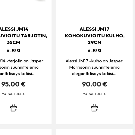
ALESSI JM14
ALESSI JM17
VIOITU TARJOTIN,
KOHOKUVIOITU KULHO,
35CM
29CM
ALESSI
ALESSI
M14 -tarjotin on Jasper
Alessi JM17 -kulho on Jasper
sonin suunnittelema
Morrisonin suunnittelema
ntti lisäys kotiisi....
elegantti lisäys kotiisi....
95.00 €
90.00 €
VARASTOSSA
VARASTOSSA