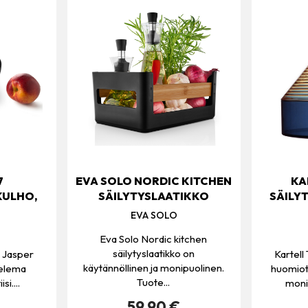
7
EVA SOLO NORDIC KITCHEN
KA
KULHO,
SÄILYTYSLAATIKKO
SÄILY
EVA SOLO
Eva Solo Nordic kitchen
säilytyslaatikko on
n Jasper
Kartell 
käytännöllinen ja monipuolinen.
telema
huomiota
Tuote...
si....
monik
59.90 €