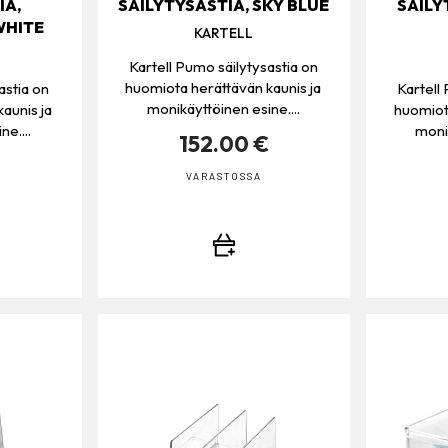
IA,
SÄILYTYSASTIA, SKY BLUE
SÄILY
WHITE
KARTELL
Kartell Pumo säilytysastia on
huomiota herättävän kaunis ja
astia on
Kartell
monikäyttöinen esine....
aunis ja
huomiota
e....
monik
152.00 €
€
VARASTOSSA