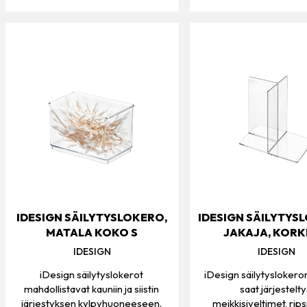
IDESIGN SÄILYTYSLOKERO,
IDESIGN SÄILYTYS
MATALA KOKO S
JAKAJA, KORK
IDESIGN
IDESIGN
iDesign säilytyslokerot
iDesign säilytyslokeron
mahdollistavat kauniin ja siistin
saat järjestelt
järjestyksen kylpyhuoneeseen.
meikkisiveltimet, ripsi