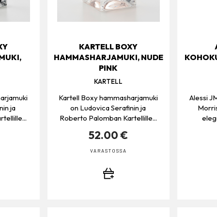
XY
KARTELL BOXY
UKI,
HAMMASHARJAMUKI, NUDE
KOHOKU
PINK
KARTELL
arjamuki
Kartell Boxy hammasharjamuki
Alessi J
in ja
on Ludovica Serafinin ja
Morri
llille...
Roberto Palomban Kartellille...
elega
52.00 €
VARASTOSSA