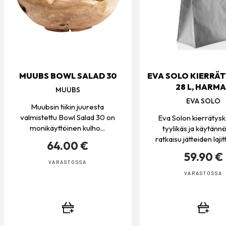
MUUBS BOWL SALAD 30
EVA SOLO KIERRÄT
28 L, HARM
MUUBS
EVA SOLO
Muubsin tiikin juuresta
valmistettu Bowl Salad 30 on
Eva Solon kierrätysk
monikäyttöinen kulho...
tyylikäs ja käytännö
ratkaisu jätteiden lajitt
64.00 €
59.90 €
VARASTOSSA
VARASTOSSA