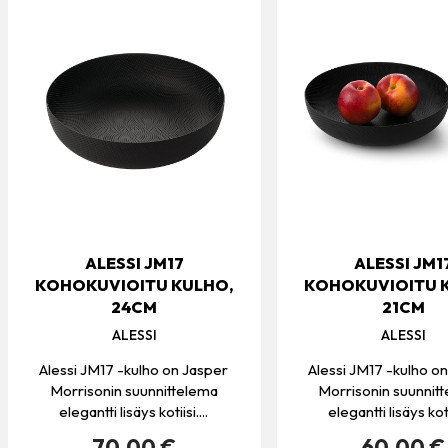
ALESSI JM17
ALESSI JM1
KOHOKUVIOITU KULHO,
KOHOKUVIOITU 
24CM
21CM
ALESSI
ALESSI
Alessi JM17 -kulho on Jasper
Alessi JM17 -kulho o
Morrisonin suunnittelema
Morrisonin suunnit
elegantti lisäys kotiisi....
elegantti lisäys kotii
70.00 €
60.00 €