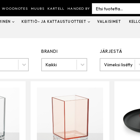
Search
for:
WOODNOTES
MUUBS
KARTELL
HANDED BY
MINEN
KEITTIÖ- JA KATTAUSTUOTTEET
VALAISIMET
KELL
BRANDI
JÄRJESTÄ
Brandi
Järjestä
BRANDI
JÄRJESTÄ