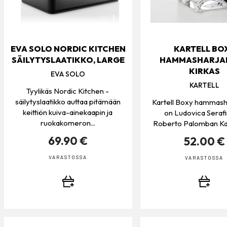
EVA SOLO NORDIC KITCHEN
KARTELL BO
SÄILYTYSLAATIKKO, LARGE
HAMMASHARJAM
KIRKAS
EVA SOLO
KARTELL
Tyylikäs Nordic Kitchen -
säilytyslaatikko auttaa pitämään
Kartell Boxy hammash
keittiön kuiva-ainekaapin ja
on Ludovica Serafin
ruokakomeron...
Roberto Palomban Karte
69.90 €
52.00 €
VARASTOSSA
VARASTOSSA