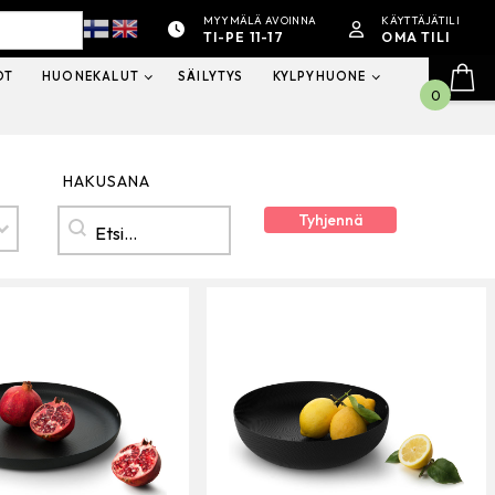
MYYMÄLÄ AVOINNA
KÄYTTÄJÄTILI
TI-PE 11-17
OMA TILI
OT
HUONEKALUT
SÄILYTYS
KYLPYHUONE
0
HAKUSANA
Hakusana
HAKUSANA
Tyhjennä