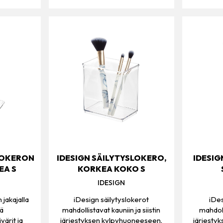
LOKERON
IDESIGN SÄILYTYSLOKERO,
IDESIG
EA S
KORKEA KOKO S
IDESIGN
 jakajalla
iDesign säilytyslokerot
iDes
yä
mahdollistavat kauniin ja siistin
mahdolli
värit ja
järjestyksen kylpyhuoneeseen.
järjestyk