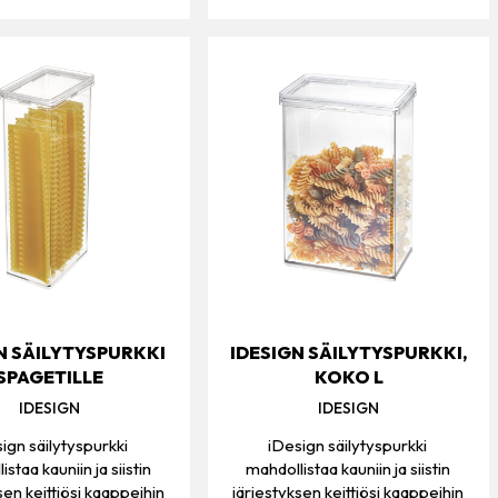
N SÄILYTYSPURKKI
IDESIGN SÄILYTYSPURKKI,
SPAGETILLE
KOKO L
IDESIGN
IDESIGN
ign säilytyspurkki
iDesign säilytyspurkki
staa kauniin ja siistin
mahdollistaa kauniin ja siistin
sen keittiösi kaappeihin
järjestyksen keittiösi kaappeihin