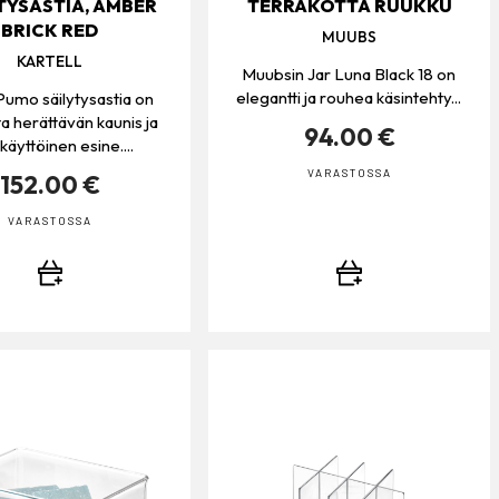
TYSASTIA, AMBER
TERRAKOTTA RUUKKU
BRICK RED
MUUBS
KARTELL
Muubsin Jar Luna Black 18 on
elegantti ja rouhea käsintehty...
 Pumo säilytysastia on
 herättävän kaunis ja
94.00 €
äyttöinen esine....
VARASTOSSA
152.00 €
VARASTOSSA