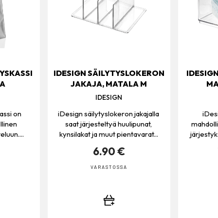
YSKASSI
IDESIGN SÄILYTYSLOKERON
IDESIG
AA
JAKAJA, MATALA M
MA
IDESIGN
assi on
iDesign säilytyslokeron jakajalla
iDes
llinen
saat järjesteltyä huulipunat,
mahdollis
eluun....
kynsilakat ja muut pientavarat...
järjest
6.90 €
VARASTOSSA