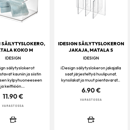
N SÄILYTYSLOKERO,
IDESIGN SÄILYTYSLOKERON
TALA KOKO M
JAKAJA, MATALA S
IDESIGN
IDESIGN
ign säilytyslokerot
iDesign säilytyslokeron jakajalla
tavat kauniin ja siistin
saat järjesteltyä huulipunat,
yksen kylpyhuoneeseen
kynsilakat ja muut pientavarat...
ja keittiöön....
6.90 €
11.90 €
VARASTOSSA
VARASTOSSA