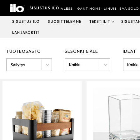
Hyppää
SISUSTUS ILO
sisältöön
ALESSI
GANT HOME
LINUM
EVA SOLO
SISUSTUS ILO
SUOSITTELEMME
TEKSTIILIT
SISUSTA
LAHJAKORTIT
TUOTEOSASTO
SESONKI & ALE
IDEAT
Tuoteosasto
SESONKI & ALE
IDEAT
TUOTEOSASTO
SESONKI & ALE
IDEAT