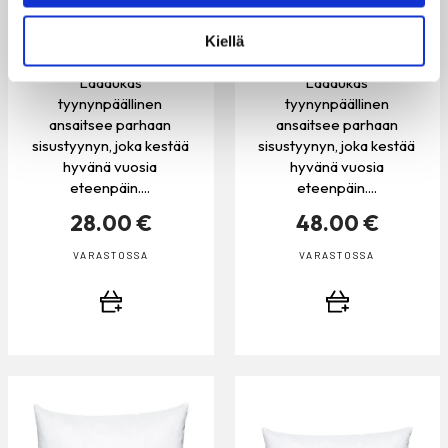
SISÄTYYNY, UNTUVA
SISÄTYYNY, UNTUVA
Kiellä
40×40 CM
50×70 CM
Laadukas
Laadukas
tyynynpäällinen
tyynynpäällinen
ansaitsee parhaan
ansaitsee parhaan
sisustyynyn, joka kestää
sisustyynyn, joka kestää
hyvänä vuosia
hyvänä vuosia
eteenpäin....
eteenpäin....
28.00 €
48.00 €
VARASTOSSA
VARASTOSSA