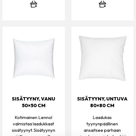
SISÄTYYNY, VANU
SISÄTYYNY, UNTUVA
50×50 CM
80×80 CM
Kotimainen Lennol
Laadukas
valmistaa laadukkaat
tyynynpäällinen
sisätyynyt. Sisätyynyn
ansaitsee parhaan