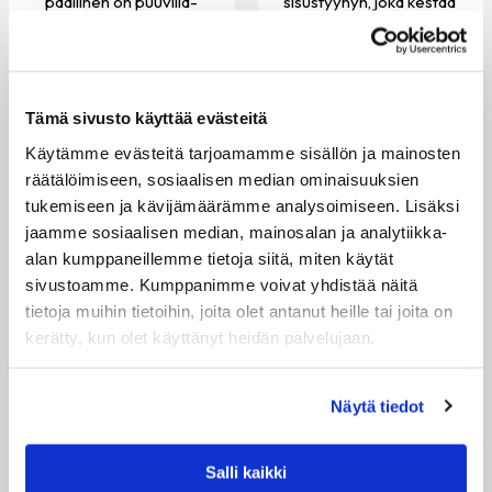
päällinen on puuvilla-
sisustyynyn, joka kestää
polyesteria ja...
hyvänä vuosia
eteenpäin....
24.00 €
79.00 €
VARASTOSSA
Tämä sivusto käyttää evästeitä
VARASTOSSA
Käytämme evästeitä tarjoamamme sisällön ja mainosten
räätälöimiseen, sosiaalisen median ominaisuuksien
tukemiseen ja kävijämäärämme analysoimiseen. Lisäksi
jaamme sosiaalisen median, mainosalan ja analytiikka-
alan kumppaneillemme tietoja siitä, miten käytät
sivustoamme. Kumppanimme voivat yhdistää näitä
tietoja muihin tietoihin, joita olet antanut heille tai joita on
kerätty, kun olet käyttänyt heidän palvelujaan.
Näytä tiedot
Salli kaikki