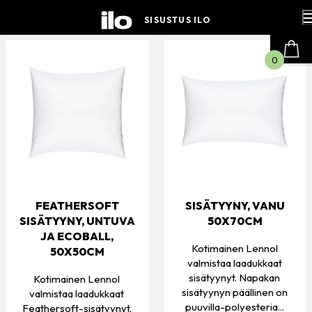
Hyppää
sisältöön
SISUSTUS ILO
0
FEATHERSOFT
SISÄTYYNY, VANU
SISÄTYYNY, UNTUVA
50X70CM
JA ECOBALL,
Kotimainen Lennol
50X50CM
valmistaa laadukkaat
sisätyynyt. Napakan
Kotimainen Lennol
sisätyynyn päällinen on
valmistaa laadukkaat
puuvilla-polyesteria...
Feathersoft-sisätyynyt.