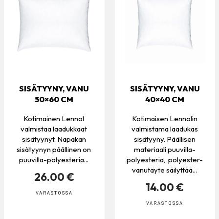
SISÄTYYNY, VANU
SISÄTYYNY, VANU
50×60 CM
40×40 CM
Kotimainen Lennol
Kotimaisen Lennolin
valmistaa laadukkaat
valmistama laadukas
sisätyynyt. Napakan
sisätyyny. Päällisen
sisätyynyn päällinen on
materiaali puuvilla-
puuvilla-polyesteria...
polyesteria, polyester-
vanutäyte säilyttää...
26.00 €
14.00 €
VARASTOSSA
VARASTOSSA