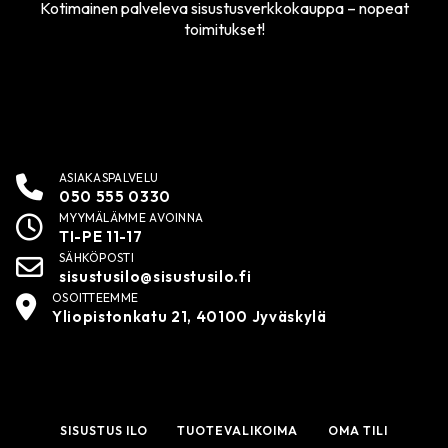
Kotimainen palveleva sisustusverkkokauppa – nopeat
toimitukset!
ASIAKASPALVELU
050 555 0330
MYYMÄLÄMME AVOINNA
TI-PE 11-17
SÄHKÖPOSTI
sisustusilo@sisustusilo.fi
OSOITTEEMME
Yliopistonkatu 21, 40100 Jyväskylä
SISUSTUS ILO
TUOTEVALIKOIMA
OMA TILI