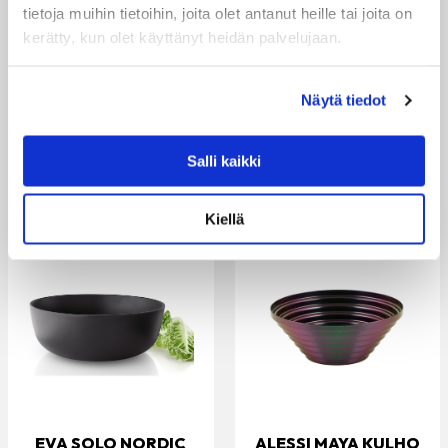
tietoja muihin tietoihin, joita olet antanut heille tai joita on
Tämä...
tyylikäs osa...
kerätty, kun olet käyttänyt heidän palvelujaan.
29.90 €
19.90 €
VARASTOSSA
VARASTOSSA
Näytä tiedot
Salli kaikki
Kiellä
EVA SOLO NORDIC
ALESSI MAYA KULHO