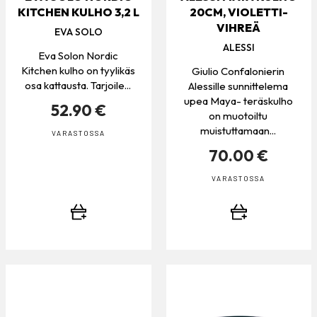
KITCHEN KULHO 3,2 L
20CM, VIOLETTI-
VIHREÄ
EVA SOLO
ALESSI
Eva Solon Nordic
Kitchen kulho on tyylikäs
Giulio Confalonierin
osa kattausta. Tarjoile...
Alessille sunnittelema
upea Maya- teräskulho
52.90 €
on muotoiltu
muistuttamaan...
VARASTOSSA
70.00 €
VARASTOSSA