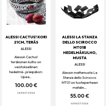
ALESSI CACTUS! KORI
ALESSI LA STANZA
21CM, TERÄS
DELLO SCIROCCO
MT01B
ALESSI
HEDELMÄKULHO,
Alessin Cactus!
MUSTA
teräksinen kulho on
ALESSI
veistoksellinen
hedelmä- ja leipäkori.
Alessin mattamusta La
Upea...
Stanza dello Scirocco
MT01 on tuoteperheen
100.00 €
matalin,...
VARASTOSSA
55.00 €
VARASTOSSA