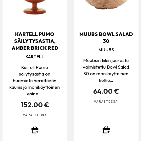
KARTELL PUMO
MUUBS BOWL SALAD
SÄILYTYSASTIA,
30
AMBER BRICK RED
MUUBS
KARTELL
Muubsin tiikin juuresta
valmistettu Bowl Salad
Kartell Pumo
30 on monikäyttöinen
säilytysastia on
kulho...
huomiota herättävän
kaunis ja monikäyttöinen
64.00 €
esine....
VARASTOSSA
152.00 €
VARASTOSSA