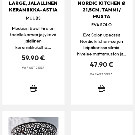
LARGE, JALALLINEN
NORDIC KITCHEN Ø
KERAMIIKKA-ASTIA
21,5CM, TAMMI /
MUSTA
MUUBS
EVA SOLO
Muubsin Bowl Fire on
todella komea ja jykevä
Eva Solon upeassa
jalallinen
Nordic kitchen-sarjan
keramiikkakulho....
leipäkorissa silmiä
hivelee mattamustan ja...
59.90 €
47.90 €
VARASTOSSA
VARASTOSSA