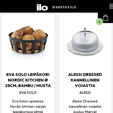
Hyppää
sisältöön
SISUSTUS ILO
0
EVA SOLO LEIPÄKORI
ALESSI DRESSED
NORDIC KITCHEN Ø
KANNELLINEN
25CM, BAMBU / MUSTA
VOIASTIA
EVA SOLO
ALESSI
Eva Solon upeassa
Alessi Dressed
Nordic kitchen-sarjan
kannellinen voiastia
leipäkorissa silmiä
kuuluu Marcel