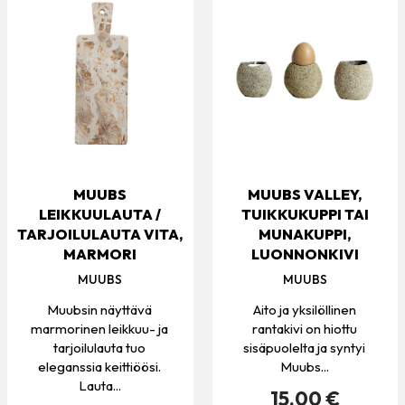
MUUBS
MUUBS VALLEY,
LEIKKUULAUTA /
TUIKKUKUPPI TAI
TARJOILULAUTA VITA,
MUNAKUPPI,
MARMORI
LUONNONKIVI
MUUBS
MUUBS
Muubsin näyttävä
Aito ja yksilöllinen
marmorinen leikkuu- ja
rantakivi on hiottu
tarjoilulauta tuo
sisäpuolelta ja syntyi
eleganssia keittiöösi.
Muubs...
Lauta...
15.00 €