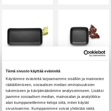
EVA SOLO NORDIC
EVA SOLO NORDIC
Tämä sivusto käyttää evästeitä
KITCHEN
KITCHEN SQUARE
Käytämme evästeitä tarjoamamme sisällön ja mainosten
TARJOILULAUTANEN,
DISH LAUTANEN,
12X24CM
11X11CM
räätälöimiseen, sosiaalisen median ominaisuuksien
tukemiseen ja kävijämäärämme analysoimiseen. Lisäksi
EVA SOLO
EVA SOLO
jaamme sosiaalisen median, mainosalan ja analytiikka-
Eva Solon Nordic
Eva Solon Nordic
alan kumppaneillemme tietoja siitä, miten käytät
Kitchen tarjoilulautanen
Kitchen square dish
sivustoamme. Kumppanimme voivat yhdistää näitä
on tyylikäs osa kattausta.
tarjoilulautanen on