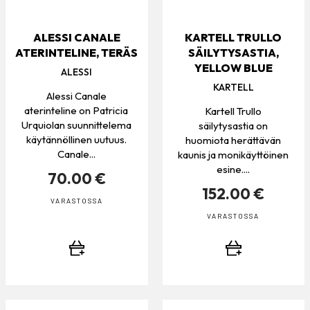
ALESSI CANALE
KARTELL TRULLO
ATERINTELINE, TERÄS
SÄILYTYSASTIA,
YELLOW BLUE
ALESSI
KARTELL
Alessi Canale
aterinteline on Patricia
Kartell Trullo
Urquiolan suunnittelema
säilytysastia on
käytännöllinen uutuus.
huomiota herättävän
Canale...
kaunis ja monikäyttöinen
esine....
70.00 €
152.00 €
VARASTOSSA
VARASTOSSA