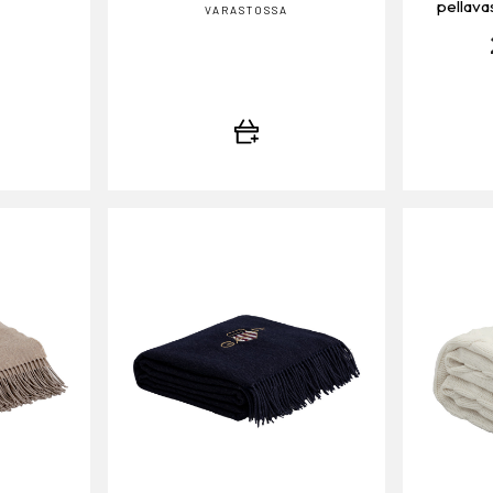
pellavas
VARASTOSSA