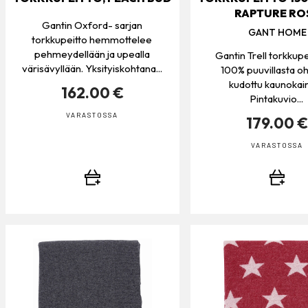
RAPTURE RO
Gantin Oxford- sarjan
GANT HOME
torkkupeitto hemmottelee
pehmeydellään ja upealla
Gantin Trell torkkupe
värisävyllään. Yksityiskohtana...
100% puuvillasta o
kudottu kaunokai
162.00 €
Pintakuvio...
VARASTOSSA
179.00 
VARASTOSSA