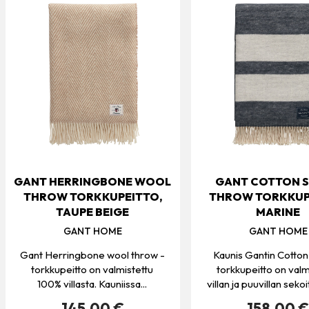
GANT HERRINGBONE WOOL
GANT COTTON S
THROW TORKKUPEITTO,
THROW TORKKUP
TAUPE BEIGE
MARINE
GANT HOME
GANT HOME
Gant Herringbone wool throw -
Kaunis Gantin Cotton
torkkupeitto on valmistettu
torkkupeitto on valm
100% villasta. Kauniissa...
villan ja puuvillan sekoit
145.00 €
158.00 