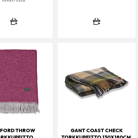
VARASTOSSA
FORD THROW
GANT COAST CHECK
RKKUPEITTO,
TORKKUPEITTO 130X180CM,