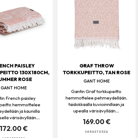
ENCH PAISLEY
GRAF THROW
EITTO 130X180CM,
TORKKUPEITTO, TAN ROSE
UMMER ROSE
GANT HOME
GANT HOME
Gantin Graf torkkupeitto
hemmottelee pehmeydellään,
in French paisley
taidokkaalla kuvioinnillaan ja
upeitto hemmottelee
upealla värisävyllään....
dellään ja kauniilla
ella värisävyllään....
169.00 €
172.00 €
VARASTOSSA