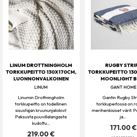
LINUM DROTTNINGHOLM
RUGBY STRI
TORKKUPEITTO 130X170CM,
TORKKUPEITTO 13
LUONNONVALKOINEN
MOONLIGHT B
LINUM
GANT HOME
Linumin Drottningholm
Gantin Rugby St
torkkupeitto on todellinen
torkkupeitossa on r
sisustajan kruununjalokivi!
merihenkisiset värit. P
Paksusta puuvillalangasta
ja...
kudottu...
171.00 €
219.00 €