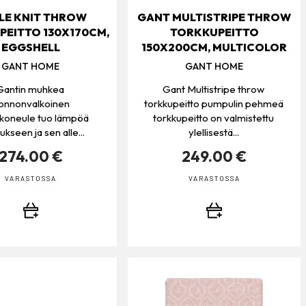
LE KNIT THROW
GANT MULTISTRIPE THROW
EITTO 130X170CM,
TORKKUPEITTO
EGGSHELL
150X200CM, MULTICOLOR
GANT HOME
GANT HOME
Gantin muhkea
Gant Multistripe throw
uonnonvalkoinen
torkkupeitto pumpulin pehmeä
kkoneule tuo lämpöä
torkkupeitto on valmistettu
ukseen ja sen alle...
ylellisestä...
274.00 €
249.00 €
VARASTOSSA
VARASTOSSA