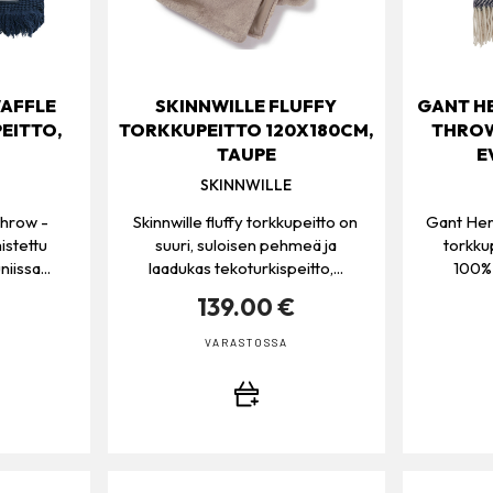
AFFLE
SKINNWILLE FLUFFY
GANT H
EITTO,
TORKKUPEITTO 120X180CM,
THROW
TAUPE
E
SKINNWILLE
throw -
Skinnwille fluffy torkkupeitto on
Gant Her
istettu
suuri, suloisen pehmeä ja
torkku
iissa...
laadukas tekoturkispeitto,...
100% v
€
139.00 €
VARASTOSSA