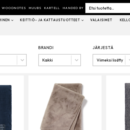
Search
for:
WOODNOTES
MUUBS
KARTELL
HANDED BY
MINEN
KEITTIÖ- JA KATTAUSTUOTTEET
VALAISIMET
KELL
BRANDI
JÄRJESTÄ
Brandi
Järjestä
BRANDI
JÄRJESTÄ