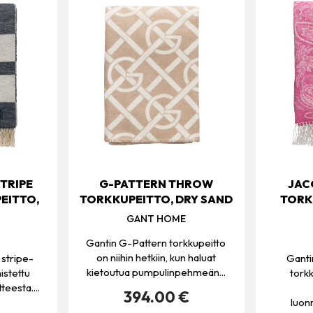
TRIPE
G-PATTERN THROW
JAC
EITTO,
TORKKUPEITTO, DRY SAND
TORK
GANT HOME
Gantin G-Pattern torkkupeitto
on niihin hetkiin, kun haluat
 stripe-
Ganti
kietoutua pumpulinpehmeän...
istettu
tork
teesta....
394.00 €
luon
€