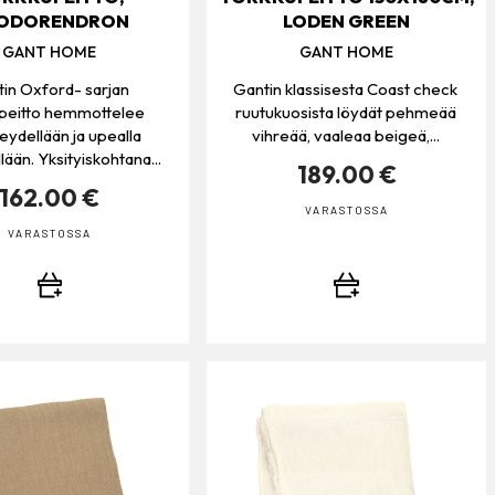
ODORENDRON
LODEN GREEN
GANT HOME
GANT HOME
in Oxford- sarjan
Gantin klassisesta Coast check
upeitto hemmottelee
ruutukuosista löydät pehmeää
ydellään ja upealla
vihreää, vaaleaa beigeä,...
lään. Yksityiskohtana...
189.00 €
162.00 €
VARASTOSSA
VARASTOSSA