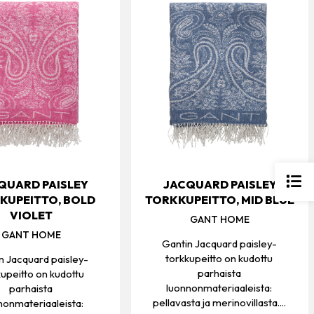
QUARD PAISLEY
JACQUARD PAISLEY
KUPEITTO, BOLD
TORKKUPEITTO, MID BLUE
VIOLET
GANT HOME
GANT HOME
Gantin Jacquard paisley-
torkkupeitto on kudottu
n Jacquard paisley-
parhaista
kupeitto on kudottu
luonnonmateriaaleista:
parhaista
pellavasta ja merinovillasta....
nonmateriaaleista: