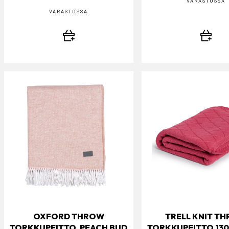
VARASTOSSA
VARASTOSSA
OXFORD THROW
TRELL KNIT T
TORKKUPEITTO, PEACH BUD
TORKKUPEITTO 13