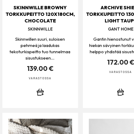
SKINNWILLE BROWNY
ARCHIVE SHI
TORKKUPEITTO 120X180CM,
TORKKUPEITTO 13
CHOCOLATE
LIGHT TAUP
SKINNWILLE
GANT HOME
Skinnwillen suuri, suloisen
Gantin hienostunut 
pehmeä ja laadukas
hiekan sävyinen torkku
tekoturkispeitto tuo tunnelmaa
helppo yhdistää sisustu
sisustukseen....
172.00 
139.00 €
VARASTOSSA
VARASTOSSA