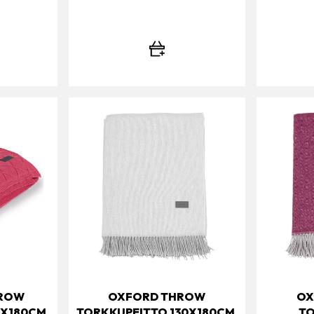
HROW
OXFORD THROW
OX
0X180CM,
TORKKUPEITTO 130X180CM,
TO