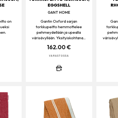
SE
EGGSHELL
RH
GANT HOME
itto on
Gantin Oxford sarjan
Gant
hueksi
torkkupeitto hemmottelee
torkk
nen.
pehmeydellään ja upealla
pehme
värisävyllään. Yksityiskohtana...
värisävyl
€
162.00 €
VARASTOSSA