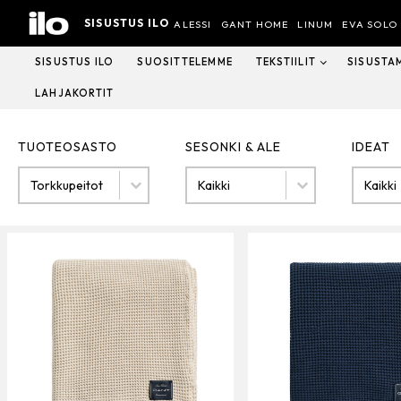
Hyppää
SISUSTUS ILO
sisältöön
ALESSI
GANT HOME
LINUM
EVA SOLO
SISUSTUS ILO
SUOSITTELEMME
TEKSTIILIT
SISUSTA
LAHJAKORTIT
TUOTEOSASTO
SESONKI & ALE
IDEAT
Tuoteosasto
SESONKI & ALE
IDEAT
TUOTEOSASTO
SESONKI & ALE
IDEAT