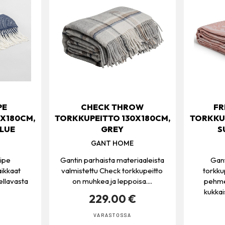
PE
CHECK THROW
FR
0X180CM,
TORKKUPEITTO 130X180CM,
TORKKUP
LUE
GREY
S
GANT HOME
ripe
Gantin parhaista materiaaleista
Gant
aikkaat
valmistettu Check torkkupeitto
torkk
ellavasta
on muhkea ja leppoisa....
pehmey
kukkais
229.00 €
VARASTOSSA