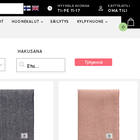
MYYMÄLÄ AVOINNA
KÄYTTÄJÄTILI
TI-PE 11-17
OMA TILI
OT
HUONEKALUT
SÄILYTYS
KYLPYHUONE
0
HAKUSANA
Hakusana
HAKUSANA
Tyhjennä