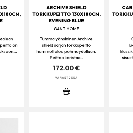
ELD
ARCHIVE SHIELD
CAB
0X180CM,
TORKKUPEITTO 130X180CM,
TORKKUP
E
EVENING BLUE
GANT HOME
vaalean
Tumma yönsininen Archive
peitto on
shield sarjan torkkupeitto
l
kseen....
hemmottelee pehmeydellään.
klassi
Peittoa koristaa...
sisust
€
172.00 €
VARASTOSSA