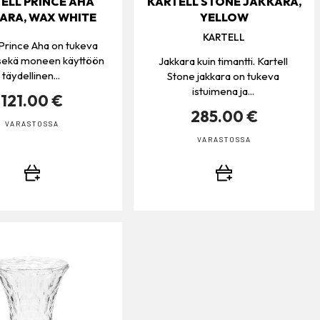
ELL PRINCE AHA
KARTELL STONE JAKKARA,
ARA, WAX WHITE
YELLOW
KARTELL
 Prince Aha on tukeva
 sekä moneen käyttöön
Jakkara kuin timantti. Kartell
täydellinen...
Stone jakkara on tukeva
istuimena ja...
121.00 €
285.00 €
VARASTOSSA
VARASTOSSA