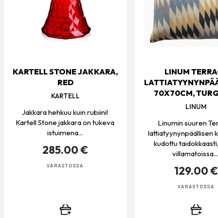
KARTELL STONE JAKKARA,
LINUM TERR
RED
LATTIATYYNYNPÄ
70X70CM, TUR
KARTELL
LINUM
Jakkara hehkuu kuin rubiini!
Kartell Stone jakkara on tukeva
Linumin suuren Te
istuimena...
lattiatyynynpäällisen 
kudottu taidokkaasti
285.00 €
villamatoissa...
VARASTOSSA
129.00 
VARASTOSSA