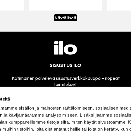
Näytä lisää
SISUSTUS ILO
Kotimainen palveleva sisustusverkkokauppa – nopeat
toimitukset!
teitä
mamme sisällön ja mainosten räätälöimiseen, sosiaalisen medi
MYYMÄLÄMME
n ja kävijämäärämme analysoimiseen. Lisäksi jaamme sosiaali
SÄHKÖPOSTI
AVOINNA
sisustusilo@sisustusilo.fi
-alan kumppaneillemme tietoja siitä, miten käytät sivustoamme
TI-PE 11-17
 muihin tietoihin, joita olet antanut heille tai joita on kerätty, kun 