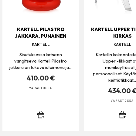
KARTELL PILASTRO
KARTELL UPPER T
JAKKARA, PUNAINEN
KIRKAS
KARTELL
KARTELL
Sisutuksessa katseen
Kartellin kokoontait
vangitseva Kartell Pilastro
Upper -tikkaat o
jakkara on tukeva istuimena ja...
monikäyttöiset 
persoonalliset. Käytän
410.00 €
keittiötikkaat...
VARASTOSSA
434.00 
VARASTOSSA