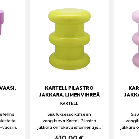
VAASI,
KARTELL PILASTRO
KAR
JAKKARA, LIMENVIHREÄ
JAKKA
KARTELL
setelma
Sisutuksessa katseen
Sis
kista tai
vangitseva Kartell Pilastro
vangit
e-vaasiin.
jakkara on tukeva istuimena ja...
jakkara o
410.00 €