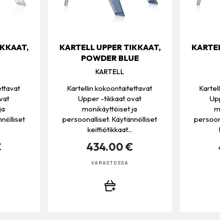
IKKAAT,
KARTELL UPPER TIKKAAT,
KARTEL
POWDER BLUE
KARTELL
ettavat
Kartellin kokoontaitettavat
Kartel
vat
Upper -tikkaat ovat
Upp
ja
monikäyttöiset ja
m
nölliset
persoonalliset. Käytännölliset
persoona
keittiötikkaat...
€
434.00 €
VARASTOSSA