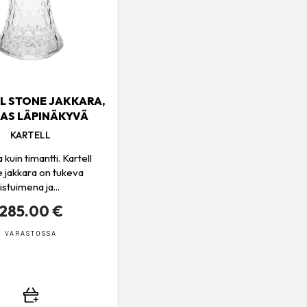
L STONE JAKKARA,
KAS LÄPINÄKYVÄ
KARTELL
 kuin timantti. Kartell
 jakkara on tukeva
istuimena ja...
285.00 €
VARASTOSSA