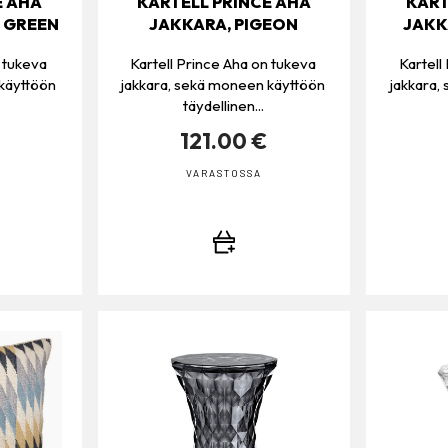
E AHA
KARTELL PRINCE AHA
KART
 GREEN
JAKKARA, PIGEON
JAKK
n tukeva
Kartell Prince Aha on tukeva
Kartell
 käyttöön
jakkara, sekä moneen käyttöön
jakkara,
täydellinen...
121.00 €
VARASTOSSA