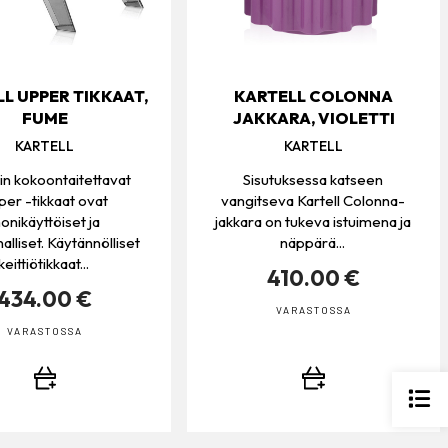
L UPPER TIKKAAT,
KARTELL COLONNA
FUME
JAKKARA, VIOLETTI
KARTELL
KARTELL
lin kokoontaitettavat
Sisutuksessa katseen
er -tikkaat ovat
vangitseva Kartell Colonna-
onikäyttöiset ja
jakkara on tukeva istuimena ja
lliset. Käytännölliset
näppärä...
keittiötikkaat...
410.00 €
434.00 €
VARASTOSSA
VARASTOSSA