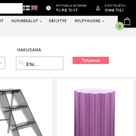
MYYMÄLÄ AVOINNA
KÄYTTÄJÄTILI
TI-PE 11-17
OMA TILI
OT
HUONEKALUT
SÄILYTYS
KYLPYHUONE
0
HAKUSANA
Hakusana
HAKUSANA
Tyhjennä