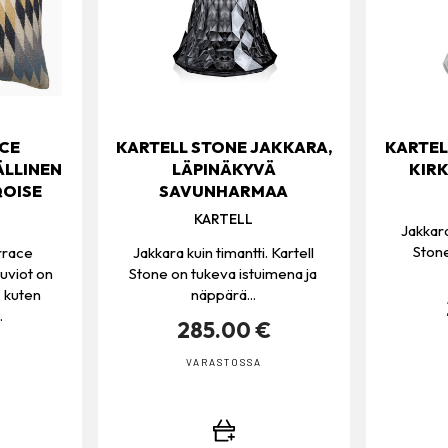
ACE
KARTELL STONE JAKKARA,
KARTEL
ÄLLINEN
LÄPINÄKYVÄ
KIR
QOISE
SAVUNHARMAA
KARTELL
Jakkara
Stone
rrace
Jakkara kuin timantti. Kartell
kuviot on
Stone on tukeva istuimena ja
, kuten
näppärä...
.
285.00 €
€
VARASTOSSA