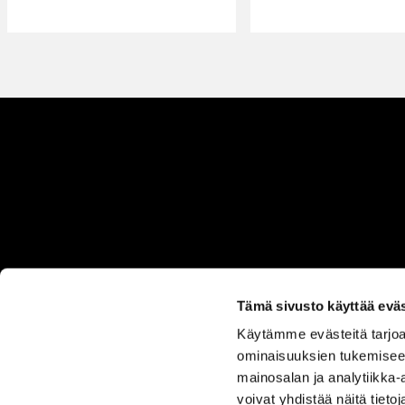
Tämä sivusto käyttää eväs
Käytämme evästeitä tarjoa
ASIAKASPALVELU
ominaisuuksien tukemisee
050 555
mainosalan ja analytiikka
0330
voivat yhdistää näitä tietoja