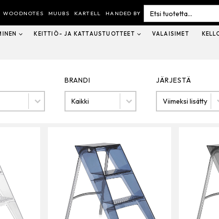
Search
for:
WOODNOTES
MUUBS
KARTELL
HANDED BY
MINEN
KEITTIÖ- JA KATTAUSTUOTTEET
VALAISIMET
KELL
BRANDI
JÄRJESTÄ
Brandi
Järjestä
BRANDI
JÄRJESTÄ