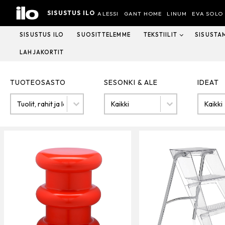
Hyppää
SISUSTUS ILO
sisältöön
ALESSI
GANT HOME
LINUM
EVA SOLO
SISUSTUS ILO
SUOSITTELEMME
TEKSTIILIT
SISUSTA
LAHJAKORTIT
TUOTEOSASTO
SESONKI & ALE
IDEAT
Tuoteosasto
SESONKI & ALE
IDEAT
TUOTEOSASTO
SESONKI & ALE
IDEAT