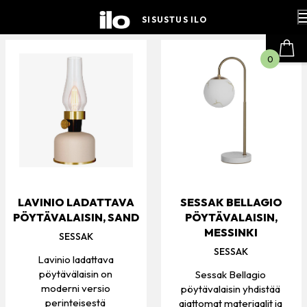
Hyppää
sisältöön
SISUSTUS ILO
0
LAVINIO LADATTAVA
SESSAK BELLAGIO
PÖYTÄVALAISIN, SAND
PÖYTÄVALAISIN,
MESSINKI
SESSAK
SESSAK
Lavinio ladattava
pöytävälaisin on
Sessak Bellagio
moderni versio
pöytävalaisin yhdistää
perinteisestä
ajattomat materiaalit ja