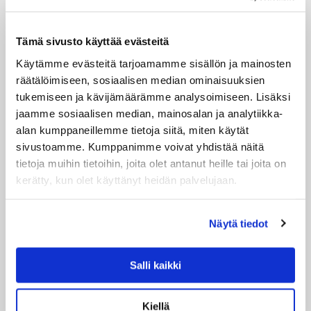
Tämä sivusto käyttää evästeitä
Käytämme evästeitä tarjoamamme sisällön ja mainosten
KARTELL MINI KABUKI
MUUBS
räätälöimiseen, sosiaalisen median ominaisuuksien
VALAISIN, MUSTA
SEINÄVALAISIN JA
tukemiseen ja kävijämäärämme analysoimiseen. Lisäksi
HYLLY FLASH,
KARTELL
jaamme sosiaalisen median, mainosalan ja analytiikka-
HARMAA
Suunnittelija: Ferruccio
alan kumppaneillemme tietoja siitä, miten käytät
MUUBS
Laviani Materiaali: New
sivustoamme. Kumppanimme voivat yhdistää näitä
polycarbonate 2.0 Koko:
Muubsin kekseliäs
tietoja muihin tietoihin, joita olet antanut heille tai joita on
70cm, Ø...
valaisin & hylly sellaiseen
kerätty, kun olet käyttänyt heidän palvelujaan.
kohtaan, jossa tarvitset
463.00 €
valoa...
VARASTOSSA
89.00 €
Näytä tiedot
VARASTOSSA
Salli kaikki
Kiellä