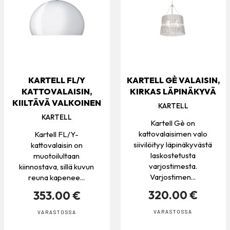
KARTELL FL/Y
KARTELL GÈ VALAISIN,
KATTOVALAISIN,
KIRKAS LÄPINÄKYVÄ
KIILTÄVÄ VALKOINEN
KARTELL
KARTELL
Kartell Gè on
kattovalaisimen valo
Kartell FL/Y-
siivilöityy läpinäkyvästä
kattovalaisin on
laskostetusta
muotoilultaan
varjostimesta.
kiinnostava, sillä kuvun
Varjostimen...
reuna kapenee...
320.00 €
353.00 €
VARASTOSSA
VARASTOSSA