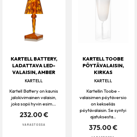
KARTELL BATTERY,
KARTELL TOOBE
LADATTAVA LED-
PÖYTÄVALAISIN,
VALAISIN, AMBER
KIRKAS
KARTELL
KARTELL
Kartell Battery on kaunis
Kartellin Toobe -
jalokivimainen valaisin,
valaisimen pöytäversio
joka sopii hyvin esim....
on kekseliäs
pöytävalaisin. Se syntyi
232.00 €
ajatuksesta...
VARASTOSSA
375.00 €