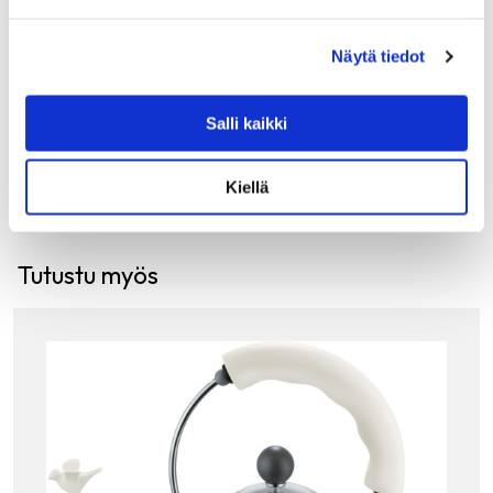
valmistukseen. Giulio Iacchettin suunnitteleman
kaksoissiivilän ansiosta voit valita parhaan mahdollisen
suodatuslaadun ja…
Näytä tiedot
30.00
€
Salli kaikki
LISÄÄ OSTOSKORIIN
Kiellä
Tutustu myös