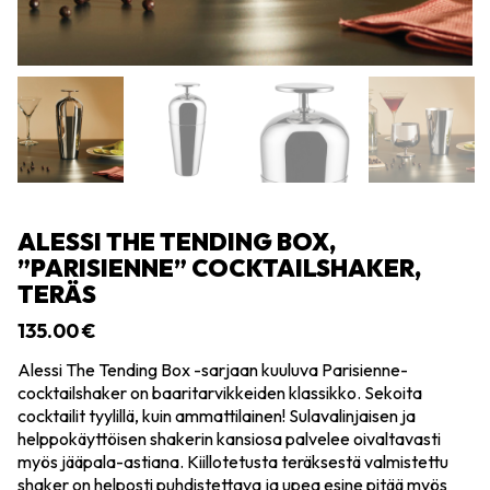
ALESSI THE TENDING BOX,
”PARISIENNE” COCKTAILSHAKER,
TERÄS
135.00
€
Alessi The Tending Box -sarjaan kuuluva Parisienne-
cocktailshaker on baaritarvikkeiden klassikko. Sekoita
cocktailit tyylillä, kuin ammattilainen! Sulavalinjaisen ja
helppokäyttöisen shakerin kansiosa palvelee oivaltavasti
myös jääpala-astiana. Kiillotetusta teräksestä valmistettu
shaker on helposti puhdistettava ja upea esine pitää myös