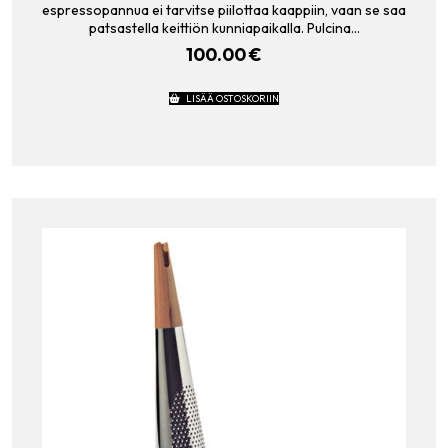
espressopannua ei tarvitse piilottaa kaappiin, vaan se saa
patsastella keittiön kunniapaikalla. Pulcina…
100.00
€
LISÄÄ OSTOSKORIIN