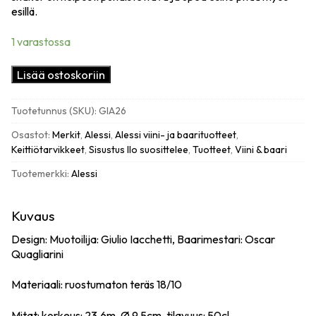
esillä.
1 varastossa
Alessi
Lisää ostoskoriin
The
tending
Tuotetunnus (SKU):
GIA26
box,
"Parisienne"
Osastot:
Merkit
,
Alessi
,
Alessi viini- ja baarituotteet
,
cocktailshaker,
Keittiötarvikkeet
,
Sisustus Ilo suosittelee
,
Tuotteet
,
Viini & baari
teräs
Tuotemerkki:
Alessi
määrä
Kuvaus
Design: Muotoilija: Giulio Iacchetti, Baarimestari: Oscar
Quagliarini
Materiaali: ruostumaton teräs 18/10
Mitat: korkeus: 23.6m,
Ø
9.5cm, tilavuus: 50cl