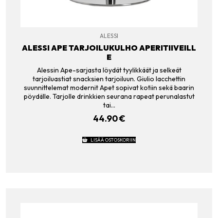
ALESSI
ALESSI APE TARJOILUKULHO APERITIIVEILL
E
Alessin Ape-sarjasta löydät tyylikkäät ja selkeät
tarjoiluastiat snacksien tarjoiluun. Giulio Iacchettin
suunnittelemat modernit Apet sopivat kotiin sekä baarin
pöydälle. Tarjolle drinkkien seurana rapeat perunalastut
tai…
44.90
€
LISÄÄ OSTOSKORIIN