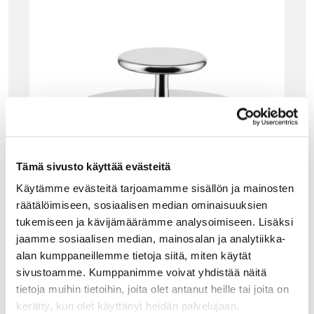
Tämä sivusto käyttää evästeitä
Käytämme evästeitä tarjoamamme sisällön ja mainosten
räätälöimiseen, sosiaalisen median ominaisuuksien
tukemiseen ja kävijämäärämme analysoimiseen. Lisäksi
jaamme sosiaalisen median, mainosalan ja analytiikka-
MERKIT
alan kumppaneillemme tietoja siitä, miten käytät
ALESSI THE TENDING BOX, COCKTAIL-SIIVIL
sivustoamme. Kumppanimme voivat yhdistää näitä
Ä, TERÄS
tietoja muihin tietoihin, joita olet antanut heille tai joita on
Alessin The Tending Box -sarjaan kuuluva Cocktail-siivilä
kerätty, kun olet käyttänyt heidän palvelujaan.
on käytännöllinen ja tyylikäs väline drinkkien