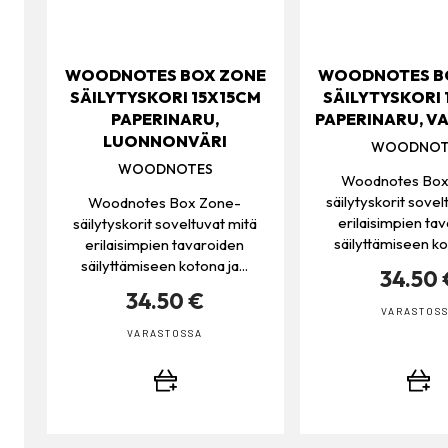
WOODNOTES BOX ZONE
WOODNOTES B
SÄILYTYSKORI 15X15CM
SÄILYTYSKORI 
PAPERINARU,
PAPERINARU, V
LUONNONVÄRI
WOODNOT
WOODNOTES
Woodnotes Box
säilytyskorit sovel
Woodnotes Box Zone-
erilaisimpien ta
säilytyskorit soveltuvat mitä
säilyttämiseen kot
erilaisimpien tavaroiden
säilyttämiseen kotona ja...
34.50 
34.50 €
VARASTOS
VARASTOSSA