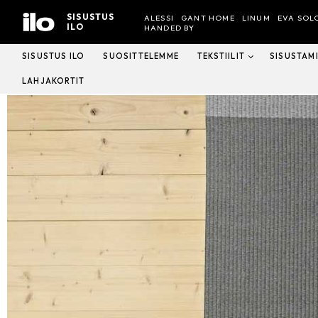
Hyppää
SISUSTUS
ALESSI
GANT HOME
LINUM
EVA SOL
sisältöön
ILO
HANDED BY
SISUSTUS ILO
SUOSITTELEMME
TEKSTIILIT
SISUSTAM
LAHJAKORTIT