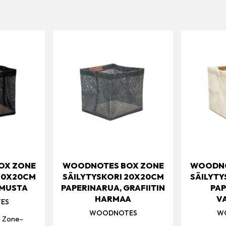
OX ZONE
WOODNOTES BOX ZONE
WOODNO
 20X20CM
SÄILYTYSKORI 20X20CM
SÄILYTY
 MUSTA
PAPERINARUA, GRAFIITIN
PAP
HARMAA
V
ES
WOODNOTES
W
 Zone-