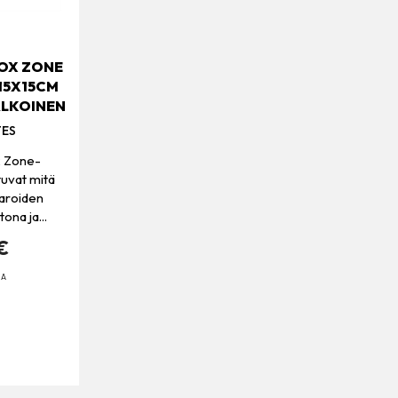
OX ZONE
15X15CM
ALKOINEN
ES
 Zone-
tuvat mitä
varoiden
ona ja...
€
SA