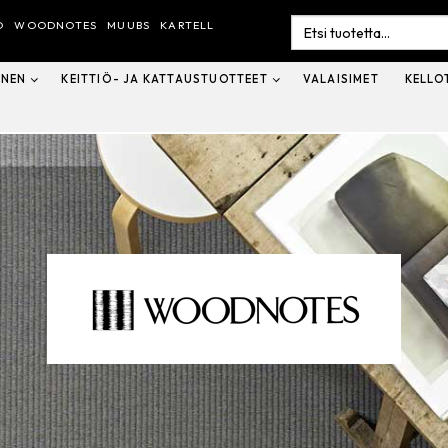
Search
O
WOODNOTES
MUUBS
KARTELL
for:
INEN
KEITTIÖ- JA KATTAUSTUOTTEET
VALAISIMET
KELLO