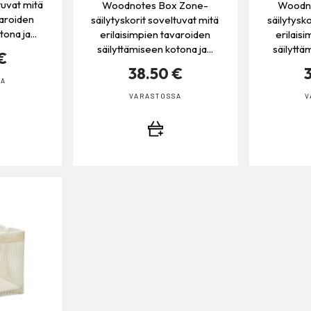
tuvat mitä
Woodnotes Box Zone-
Woodn
varoiden
säilytyskorit soveltuvat mitä
säilytysko
ona ja...
erilaisimpien tavaroiden
erilais
säilyttämiseen kotona ja...
säilyttä
€
38.50 €
SA
VARASTOSSA
V