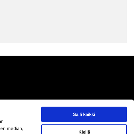
!
Salli kaikki
an
sen median,
OITTEEMME
Kiellä