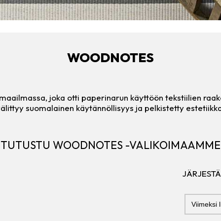
WOODNOTES
ilmassa, joka otti paperinarun käyttöön tekstiilien raaka-
älittyy suomalainen käytännöllisyys ja pelkistetty estetiikk
TUTUSTU WOODNOTES -VALIKOIMAAMME
JÄRJESTÄ
Järjestä
JÄRJEST