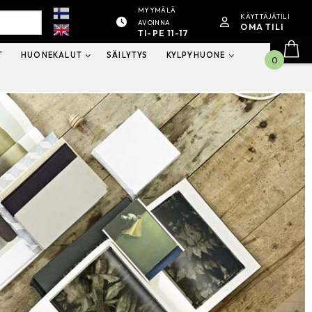
MYYMÄLÄ
KÄYTTÄJÄTILI
AVOINNA
OMA TILI
TI-PE 11-17
T
HUONEKALUT
SÄILYTYS
KYLPYHUONE
0