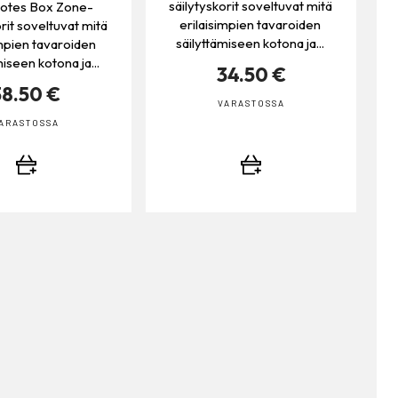
säilytyskorit soveltuvat mitä
otes Box Zone-
erilaisimpien tavaroiden
rit soveltuvat mitä
säilyttämiseen kotona ja...
impien tavaroiden
miseen kotona ja...
34.50 €
38.50 €
VARASTOSSA
ARASTOSSA