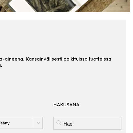
aineena. Kansainvälisesti palkituissa tuotteissa
a.
HAKUSANA
Hakusana
Ä
HAKUSANA