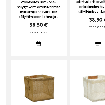
säilytyskorit sovel
Woodnotes Box Zone-
erilaisimpien ta
säilytyskorit soveltuvat mitä
säilyttämiseen kot
erilaisimpien tavaroiden
säilyttämiseen kotona ja...
38.50 
38.50 €
VARASTOS
VARASTOSSA