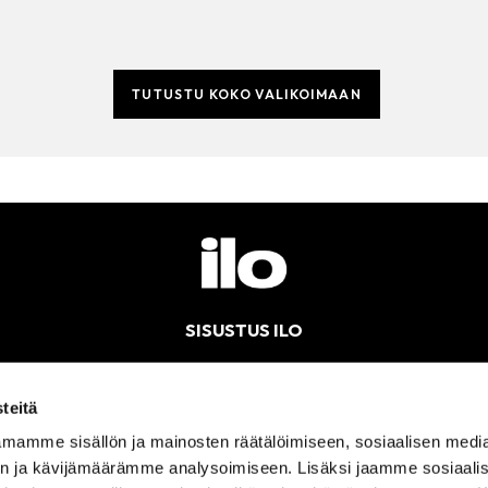
TUTUSTU KOKO VALIKOIMAAN
SISUSTUS ILO
Kotimainen palveleva sisustusverkkokauppa – nopeat toimitukset
teitä
mamme sisällön ja mainosten räätälöimiseen, sosiaalisen medi
n ja kävijämäärämme analysoimiseen. Lisäksi jaamme sosiaali
ÄLÄMME AVOINNA
SÄHKÖPOSTI
OS