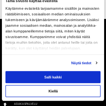
Tämä sivusto käyttää evästeitä
Käytämme evästeitä tarjoamamme sisällön ja mainosten
räätälöimiseen, sosiaalisen median ominaisuuksien
tukemiseen ja kävijämäärämme analysoimiseen. Lisäksi
jaamme sosiaalisen median, mainosalan ja analytiikka-
alan kumppaneillemme tietoja siitä, miten käytät
sivustoamme. Kumppanimme voivat yhdistää näitä
tietoja muihin tietoihin, joita olet antanut heille tai joita on
kerätty, kun olet käyttänyt heidän palvelujaan.
SISUSTUS ILO
Näytä tiedot
Kotimainen palveleva sisustusverkkokauppa – nopeat
toimitukset!
Salli kaikki
Kiellä
ASIAKASPALVELU