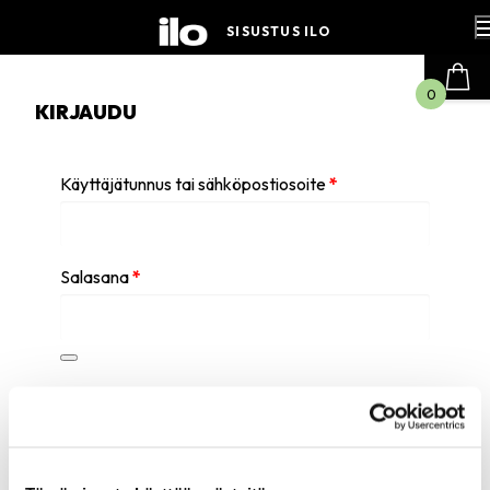
Hyppää
sisältöön
SISUSTUS ILO
0
KIRJAUDU
Vaaditaan
Käyttäjätunnus tai sähköpostiosoite
*
Vaaditaan
Salasana
*
Muista minut
Kirjaudu sisään
Salasana unohtunut?