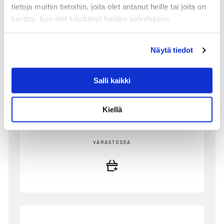
tietoja muihin tietoihin, joita olet antanut heille tai joita on
kerätty, kun olet käyttänyt heidän palvelujaan.
Näytä tiedot
KARTELL JELLIES FAMILY KULHO, GREEN
KARTELL
Salli kaikki
Patricia Urquiolan Kartellille suunnittelema Jellies
astiasarja on valmistettu kirkkaasta,
läpinäkyvästä...
Kiellä
112.00 €
VARASTOSSA