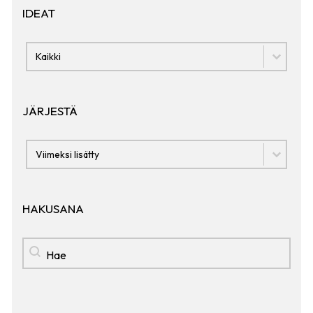
IDEAT
IDEAT
IDEAT
JÄRJESTÄ
Järjestä
JÄRJESTÄ
HAKUSANA
Hakusana
HAKUSANA