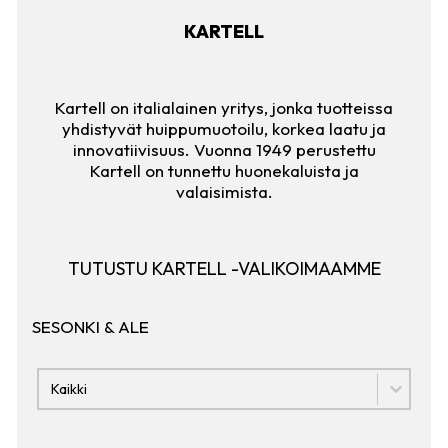
KARTELL
Kartell on italialainen yritys, jonka tuotteissa
yhdistyvät huippumuotoilu, korkea laatu ja
innovatiivisuus. Vuonna 1949 perustettu
Kartell on tunnettu huonekaluista ja
valaisimista.
TUTUSTU KARTELL -VALIKOIMAAMME
SESONKI & ALE
SESONKI & ALE
SESONKI & ALE