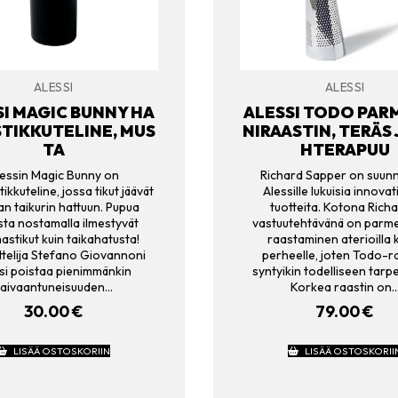
ALESSI
ALESSI
SI MAGIC BUNNY HA
ALESSI TODO PAR
TIKKUTELINE, MUS
NIRAASTIN, TERÄS 
TA
HTERAPUU
essin Magic Bunny on
Richard Sapper on suunni
kkuteline, jossa tikut jäävät
Alessille lukuisia innovati
an taikurin hattuun. Pupua
tuotteita. Kotona Richa
sta nostamalla ilmestyvät
vastuutehtävänä on parm
stikut kuin taikahatusta!
raastaminen aterioilla
ttelija Stefano Giovannoni
perheelle, joten Todo-r
si poistaa pienimmänkin
syntyikin todelliseen tarp
vaivaantuneisuuden…
Korkea raastin on
30.00
€
79.00
€
LISÄÄ OSTOSKORIIN
LISÄÄ OSTOSKORII