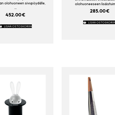
an olohuoneen sivupöydälle,
olohuoneeseen lisäistui
…
285.00
€
452.00
€
LISÄÄ OSTOSKORII
LISÄÄ OSTOSKORIIN