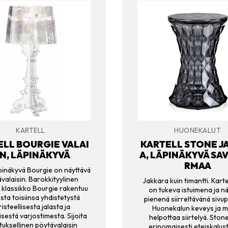
KARTELL
HUONEKALUT
ELL BOURGIE VALAI
KARTELL STONE J
IN, LÄPINÄKYVÄ
A, LÄPINÄKYVÄ SA
RMAA
äpinäkyvä Bourgie on näyttävä
valaisin. Barokkityylinen
Jakkara kuin timantti. Kart
 klassikko Bourgie rakentuu
on tukeva istuimena ja n
sta toisiinsa yhdistetystä
pienenä siirreltävänä sivu
isteellisesta jalasta ja
Huonekalun keveys ja 
sestä varjostimesta. Sijoita
helpottaa siirtelyä. Stone
tuksellinen pöytävalaisin
erinomaisesti eteiskalust