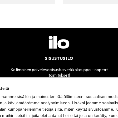
SISUSTUS ILO
Kotimainen palveleva sisustusverkkokauppa – nopeat
toimitukset!
teitä
mamme sisällön ja mainosten räätälöimiseen, sosiaalisen medi
MYYMÄLÄMME
n ja kävijämäärämme analysoimiseen. Lisäksi jaamme sosiaali
SÄHKÖPOSTI
AVOINNA
sisustusilo@sisustusilo.fi
-alan kumppaneillemme tietoja siitä, miten käytät sivustoamme
TI-PE 11-17
 muihin tietoihin, joita olet antanut heille tai joita on kerätty, kun 