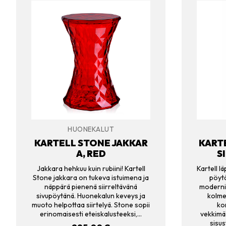
HUONEKALUT
KARTELL STONE JAKKAR
KART
A, RED
S
Jakkara hehkuu kuin rubiini! Kartell
Kartell l
Stone jakkara on tukeva istuimena ja
pöytä
näppärä pienenä siirreltävänä
moderni
sivupöytänä. Huonekalun keveys ja
kolme
muoto helpottaa siirtelyä. Stone sopii
kor
erinomaisesti eteiskalusteeksi,…
vekkimäi
sisus