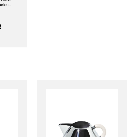
meksi…
N