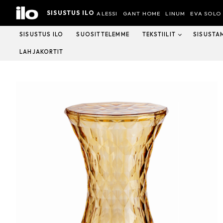
Hyppää
SISUSTUS ILO
sisältöön
ALESSI
GANT HOME
LINUM
EVA SOLO
SISUSTUS ILO
SUOSITTELEMME
TEKSTIILIT
SISUSTA
LAHJAKORTIT