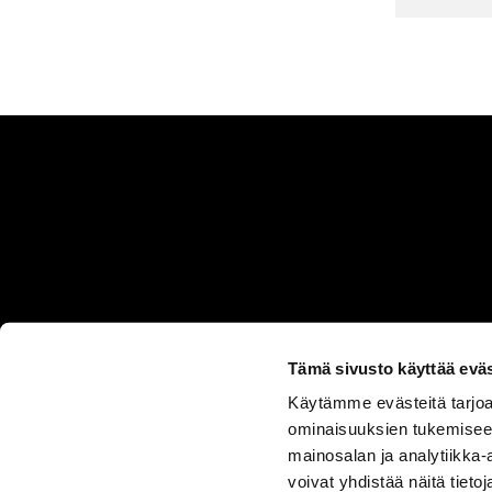
Tämä sivusto käyttää eväs
Käytämme evästeitä tarjoa
ASIAKASPALVELU
ominaisuuksien tukemisee
050 555
mainosalan ja analytiikka
0330
voivat yhdistää näitä tietoja