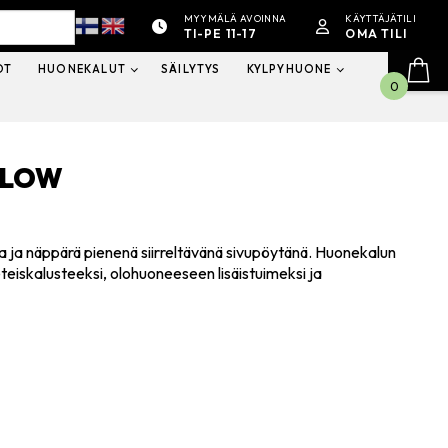
MYYMÄLÄ AVOINNA
KÄYTTÄJÄTILI
TI-PE 11-17
OMA TILI
OT
HUONEKALUT
SÄILYTYS
KYLPYHUONE
0
LLOW
na ja näppärä pienenä siirreltävänä sivupöytänä. Huonekalun
eteiskalusteeksi, olohuoneeseen lisäistuimeksi ja