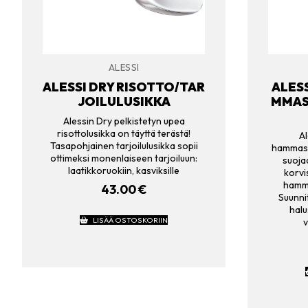
ALESSI
ALESSI DRY RISOTTO/TAR
ALES
JOILULUSIKKA
MMAS
Alessin Dry pelkistetyn upea
risottolusikka on täyttä terästä!
Al
Tasapohjainen tarjoilulusikka sopii
hammasti
ottimeksi monenlaiseen tarjoiluun:
suoja
laatikkoruokiin, kasviksille
korvi
hamma
43.00
€
Suunni
halu
LISÄÄ OSTOSKORIIN