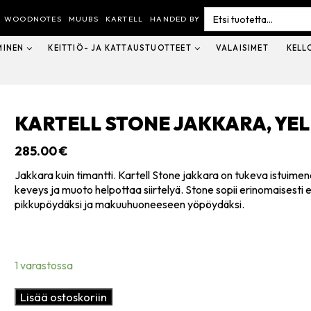
Search
for:
WOODNOTES
MUUBS
KARTELL
HANDED BY
MINEN
KEITTIÖ- JA KATTAUSTUOTTEET
VALAISIMET
KELL
KARTELL STONE JAKKARA, YE
285.00
€
Jakkara kuin timantti. Kartell Stone jakkara on tukeva istuime
keveys ja muoto helpottaa siirtelyä. Stone sopii erinomaisesti 
pikkupöydäksi ja makuuhuoneeseen yöpöydäksi.
1 varastossa
Kartell
Lisää ostoskoriin
Stone