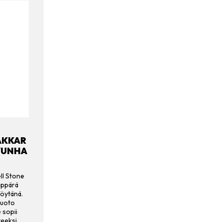
AKKAR
VUNHA
ell Stone
äppärä
pöytänä.
muoto
 sopii
eeksi,