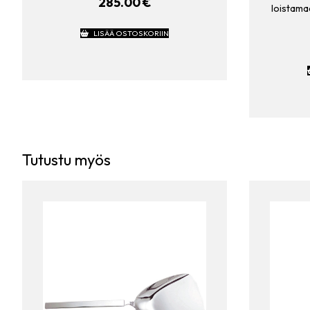
285.00
€
loistama
LISÄÄ OSTOSKORIIN
Tutustu myös