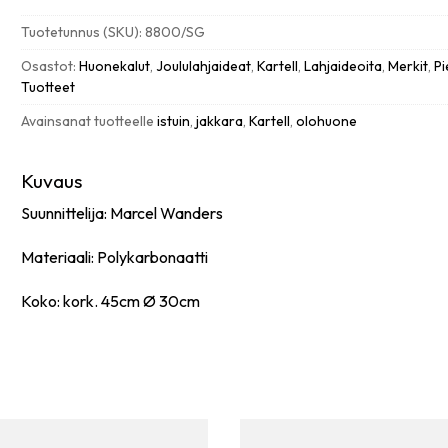
jakkara,
Tuotetunnus (SKU):
8800/SG
yellow
määrä
Osastot:
Huonekalut
,
Joululahjaideat
,
Kartell
,
Lahjaideoita
,
Merkit
,
P
Tuotteet
Avainsanat tuotteelle
istuin
,
jakkara
,
Kartell
,
olohuone
Kuvaus
Suunnittelija: Marcel Wanders
Materiaali: Polykarbonaatti
Koko: kork. 45cm Ø 30cm