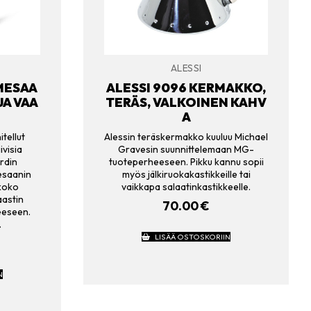
ALESSI
MESAA
ALESSI 9096 KERMAKKO,
JA VAA
TERÄS, VALKOINEN KAHV
A
tellut
Alessin teräskermakko kuuluu Michael
ivisia
Gravesin suunnittelemaan MG-
rdin
tuoteperheeseen. Pikku kannu sopii
esaanin
myös jälkiruokakastikkeille tai
 koko
vaikkapa salaatinkastikkeelle.
aastin
70.00
€
eeseen.
…
LISÄÄ OSTOSKORIIN
N