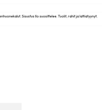
ienhuonekalut
,
Sisustus Ilo suosittelee
,
Tuolit, rahit ja lattiatyynyt
,