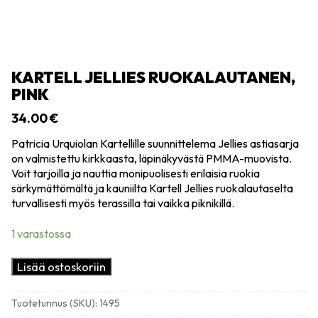
KARTELL JELLIES RUOKALAUTANEN,
PINK
34.00
€
Patricia Urquiolan Kartellille suunnittelema Jellies astiasarja
on valmistettu kirkkaasta, läpinäkyvästä PMMA-muovista.
Voit tarjoilla ja nauttia monipuolisesti erilaisia ruokia
särkymättömältä ja kauniilta Kartell Jellies ruokalautaselta
turvallisesti myös terassilla tai vaikka piknikillä.
1 varastossa
Kartell
Lisää ostoskoriin
Jellies
ruokalautanen,
Tuotetunnus (SKU):
1495
pink