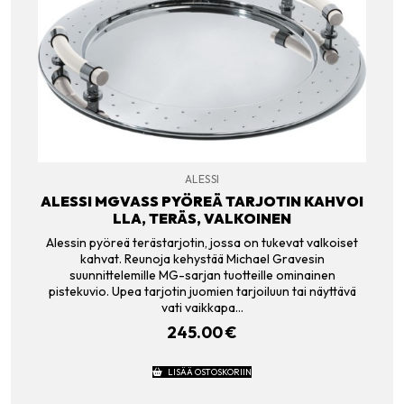
ALESSI
ALESSI MGVASS PYÖREÄ TARJOTIN KAHVOI
LLA, TERÄS, VALKOINEN
Alessin pyöreä terästarjotin, jossa on tukevat valkoiset
kahvat. Reunoja kehystää Michael Gravesin
suunnittelemille MG-sarjan tuotteille ominainen
pistekuvio. Upea tarjotin juomien tarjoiluun tai näyttävä
vati vaikkapa…
245.00
€
LISÄÄ OSTOSKORIIN