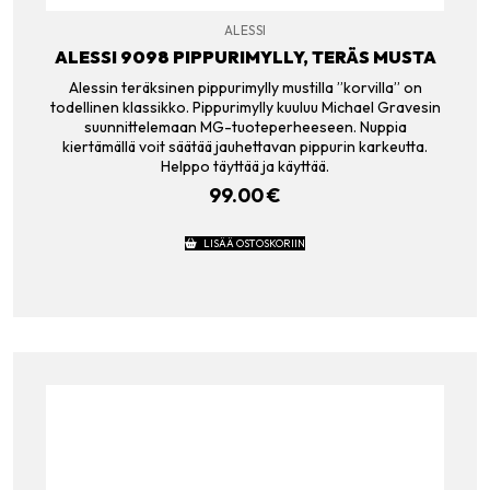
ALESSI
ALESSI 9098 PIPPURIMYLLY, TERÄS MUSTA
Alessin teräksinen pippurimylly mustilla ”korvilla” on
todellinen klassikko. Pippurimylly kuuluu Michael Gravesin
suunnittelemaan MG-tuoteperheeseen. Nuppia
kiertämällä voit säätää jauhettavan pippurin karkeutta.
Helppo täyttää ja käyttää.
99.00
€
LISÄÄ OSTOSKORIIN