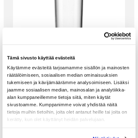
Tämä sivusto käyttää evästeitä
Käytämme evästeitä tarjoamamme sisällön ja mainosten
räätälöimiseen, sosiaalisen median ominaisuuksien
tukemiseen ja kävijämäärämme analysoimiseen. Lisäksi
jaamme sosiaalisen median, mainosalan ja analytiikka-
KARTELL
alan kumppaneillemme tietoja siitä, miten käytät
KARTELL JELLIES SHAMPANJALASI, 4KPL PA
sivustoamme. Kumppanimme voivat yhdistää näitä
KKAUS
tietoja muihin tietoihin, joita olet antanut heille tai joita on
Patricia Urquiolan Kartellille suunnittelema Jellies
kerätty, kun olet käyttänyt heidän palvelujaan.
astiasarja on valmistettu kirkkaasta, läpinäkyvästä PMMA-
muovista. Tarjoile ja nauti kuohuviini tai shampanja
särkymättömästä ja kauniista Kartell Jellies