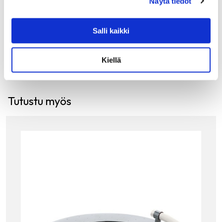
Näytä tiedot
shampanjalasista turvallisesti myös…
84.00
€
Salli kaikki
LISÄÄ OSTOSKORIIN
Kiellä
Tutustu myös