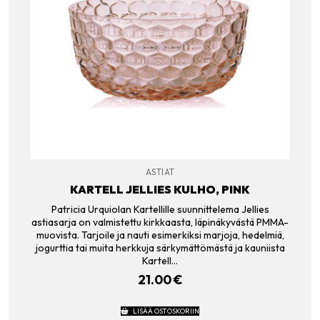
ASTIAT
KARTELL JELLIES KULHO, PINK
Patricia Urquiolan Kartellille suunnittelema Jellies
astiasarja on valmistettu kirkkaasta, läpinäkyvästä PMMA-
muovista. Tarjoile ja nauti esimerkiksi marjoja, hedelmiä,
jogurttia tai muita herkkuja särkymättömästä ja kauniista
Kartell…
21.00
€
LISÄÄ OSTOSKORIIN