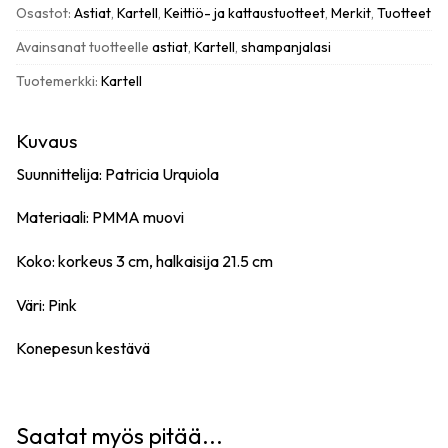
määrä
Osastot:
Astiat
,
Kartell
,
Keittiö- ja kattaustuotteet
,
Merkit
,
Tuotteet
Avainsanat tuotteelle
astiat
,
Kartell
,
shampanjalasi
Tuotemerkki:
Kartell
Kuvaus
Suunnittelija: Patricia Urquiola
Materiaali: PMMA muovi
Koko: korkeus 3 cm, halkaisija 21.5 cm
Väri: Pink
Konepesun kestävä
Saatat myös pitää...