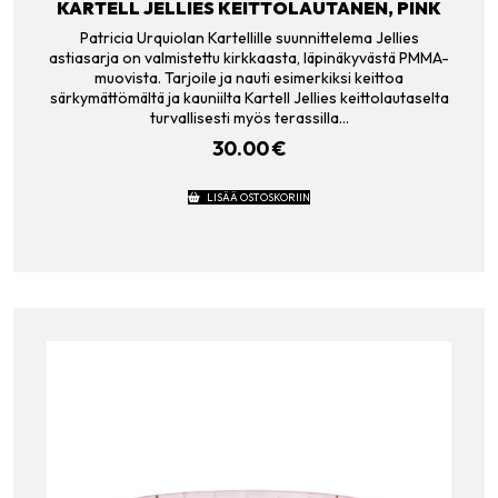
KARTELL JELLIES KEITTOLAUTANEN, PINK
Patricia Urquiolan Kartellille suunnittelema Jellies
astiasarja on valmistettu kirkkaasta, läpinäkyvästä PMMA-
muovista. Tarjoile ja nauti esimerkiksi keittoa
särkymättömältä ja kauniilta Kartell Jellies keittolautaselta
turvallisesti myös terassilla…
30.00
€
LISÄÄ OSTOSKORIIN