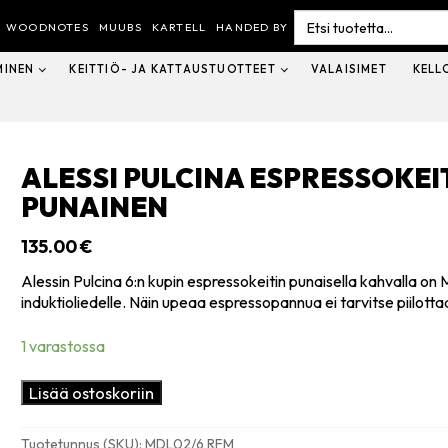
Search
for:
WOODNOTES
MUUBS
KARTELL
HANDED BY
MINEN
KEITTIÖ- JA KATTAUSTUOTTEET
VALAISIMET
KELL
ALESSI PULCINA ESPRESSOKEIT
PUNAINEN
135.00
€
Alessin Pulcina 6:n kupin espressokeitin punaisella kahvalla on
induktioliedelle. Näin upeaa espressopannua ei tarvitse piilotta
1 varastossa
Alessi
Lisää ostoskoriin
Pulcina
espressokeitin
Tuotetunnus (SKU):
MDL02/6 RFM