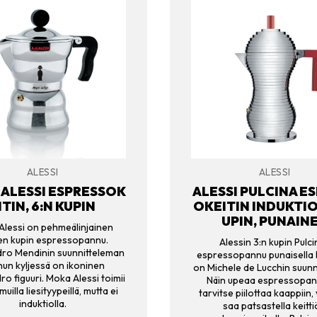
ALESSI
ALESSI
ALESSI ESPRESSOK
ALESSI PULCINA E
ITIN, 6:N KUPIN
OKEITIN INDUKTIO,
UPIN, PUNAIN
lessi on pehmeälinjainen
en kupin espressopannu.
Alessin 3:n kupin Pulc
ro Mendinin suunnitteleman
espressopannu punaisella 
un kyljessä on ikoninen
on Michele de Lucchin suunn
o figuuri. Moka Alessi toimii
Näin upeaa espressopan
 muilla liesityypeillä, mutta ei
tarvitse piilottaa kaappiin,
induktiolla.
saa patsastella keitt