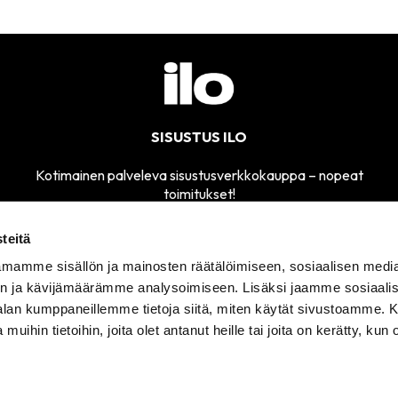
SISUSTUS ILO
Kotimainen palveleva sisustusverkkokauppa – nopeat
toimitukset!
teitä
mamme sisällön ja mainosten räätälöimiseen, sosiaalisen medi
MYYMÄLÄMME
n ja kävijämäärämme analysoimiseen. Lisäksi jaamme sosiaali
SÄHKÖPOSTI
AVOINNA
sisustusilo@sisustusilo.fi
-alan kumppaneillemme tietoja siitä, miten käytät sivustoamme
TI-PE 11-17
 muihin tietoihin, joita olet antanut heille tai joita on kerätty, kun 