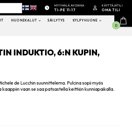
MYYMÄLÄ AVOINNA
KÄYTTÄJÄTILI
TI-PE 11-17
OMA TILI
OT
HUONEKALUT
SÄILYTYS
KYLPYHUONE
0
IN INDUKTIO, 6:N KUPIN,
 Michele de Lucchin suunnittelema. Pulcina sopii myös
a kaappiin vaan se saa patsastella keittiön kunniapaikalla.