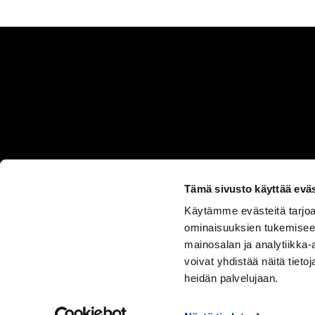
Tämä sivusto käyttää eväs
Käytämme evästeitä tarjoa
ASIAKASPALVELU
ominaisuuksien tukemisee
050 555
mainosalan ja analytiikka
0330
voivat yhdistää näitä tietoja
heidän palvelujaan.