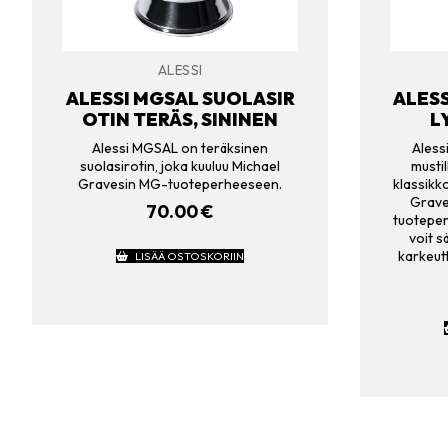
ALESSI
ALESSI MGSAL SUOLASIR
ALESS
OTIN TERÄS, SININEN
L
Alessi MGSAL on teräksinen
Aless
suolasirotin, joka kuuluu Michael
mustil
Gravesin MG-tuoteperheeseen.
klassikko
Grave
70.00
€
tuoteper
voit s
karkeutt
LISÄÄ OSTOSKORIIN