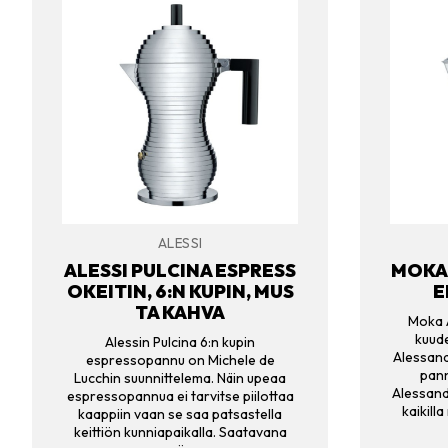
ALESSI
ALESSI PULCINA ESPRESS
MOKA 
OKEITIN, 6:N KUPIN, MUS
E
TA KAHVA
Moka A
kuud
Alessin Pulcina 6:n kupin
Alessand
espressopannu on Michele de
pann
Lucchin suunnittelema. Näin upeaa
Alessandr
espressopannua ei tarvitse piilottaa
kaikilla
kaappiin vaan se saa patsastella
keittiön kunniapaikalla. Saatavana