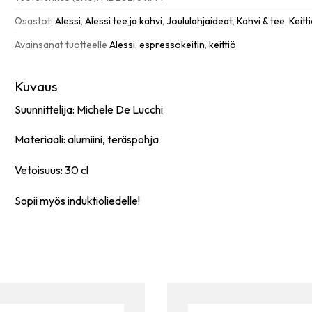
induktio,
6:n
Osastot:
Alessi
,
Alessi tee ja kahvi
,
Joululahjaideat
,
Kahvi & tee
,
Keitt
kupin,
Avainsanat tuotteelle
Alessi
,
espressokeitin
,
keittiö
punainen
määrä
Kuvaus
Suunnittelija: Michele De Lucchi
Materiaali: alumiini, teräspohja
Vetoisuus: 30 cl
Sopii myös induktioliedelle!