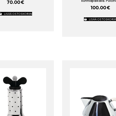
kunniapaikalla. Pulci
70.00
€
100.00
€
LISÄÄ OSTOSKORIIN
LISÄÄ OSTOSKORII