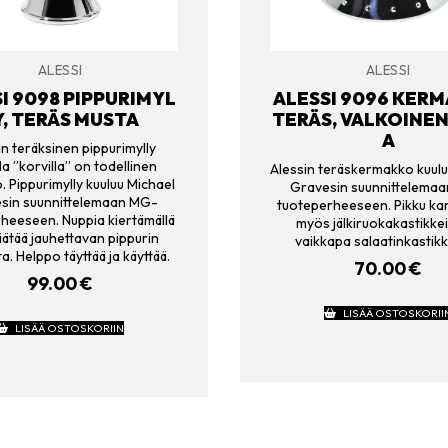
ALESSI
ALESSI
I 9098 PIPPURIMYL
ALESSI 9096 KER
Y, TERÄS MUSTA
TERÄS, VALKOINE
A
in teräksinen pippurimylly
la ”korvilla” on todellinen
Alessin teräskermakko kuulu
. Pippurimylly kuuluu Michael
Gravesin suunnittelema
sin suunnittelemaan MG-
tuoteperheeseen. Pikku kan
heeseen. Nuppia kiertämällä
myös jälkiruokakastikkeil
äätää jauhettavan pippurin
vaikkapa salaatinkastikk
a. Helppo täyttää ja käyttää.
70.00
€
99.00
€
LISÄÄ OSTOSKORII
LISÄÄ OSTOSKORIIN