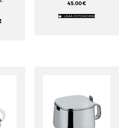
na…
45.00
€
LISÄÄ OSTOSKORIIN
N