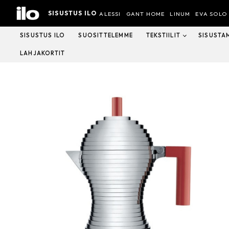
Hyppää
SISUSTUS ILO
sisältöön
ALESSI
GANT HOME
LINUM
EVA SOLO
SISUSTUS ILO
SUOSITTELEMME
TEKSTIILIT
SISUSTA
LAHJAKORTIT