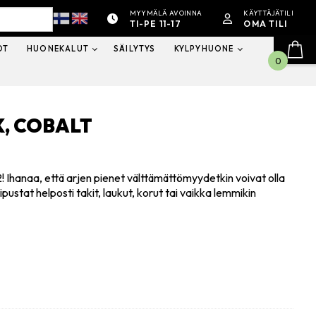
MYYMÄLÄ AVOINNA
KÄYTTÄJÄTILI
TI-PE 11-17
OMA TILI
OT
HUONEKALUT
SÄILYTYS
KYLPYHUONE
0
, COBALT
! Ihanaa, että arjen pienet välttämättömyydetkin voivat olla
ustat helposti takit, laukut, korut tai vaikka lemmikin