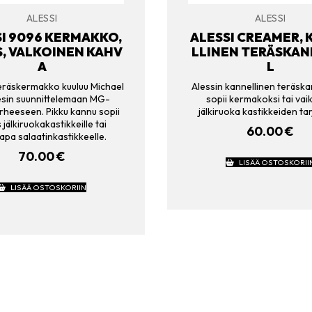
ALESSI
ALESSI
I 9096 KERMAKKO,
ALESSI CREAMER,
, VALKOINEN KAHV
LLINEN TERÄSKAN
A
L
teräskermakko kuuluu Michael
Alessin kannellinen teräska
sin suunnittelemaan MG-
sopii kermakoksi tai va
rheeseen. Pikku kannu sopii
jälkiruoka kastikkeiden tar
jälkiruokakastikkeille tai
60.00
€
apa salaatinkastikkeelle.
70.00
€
LISÄÄ OSTOSKORII
LISÄÄ OSTOSKORIIN