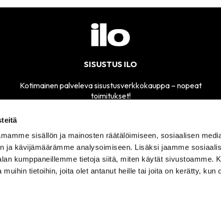
SISUSTUS ILO
Kotimainen palveleva sisustusverkkokauppa – nopeat
toimitukset!
teitä
mamme sisällön ja mainosten räätälöimiseen, sosiaalisen medi
MYYMÄLÄMME
n ja kävijämäärämme analysoimiseen. Lisäksi jaamme sosiaali
SÄHKÖPOSTI
AVOINNA
sisustusilo@sisustusilo.fi
-alan kumppaneillemme tietoja siitä, miten käytät sivustoamme
TI-PE 11-17
 muihin tietoihin, joita olet antanut heille tai joita on kerätty, kun 
ITUSEHDOT
TIETOSUOJASELOSTE
YHTEYSTIEDOT