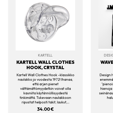
KARTELL
DESI
KARTELL WALL CLOTHES
WAVE
HOOK, CRYSTAL
Kartell Wall Clothes Hook -klassikko
Design 
naulakko jo vuodesta 1972! Ihanaa,
enemmän
että arjen pienet
”pienoi
välttämättömyydetkin voivat olla
hienoja
kauniita käytännöllisyydestä
seinänaul
tinkimättä. Tukevaan naulakkoon
hal
ripustat helposti takit, laukut,…
34.00
€