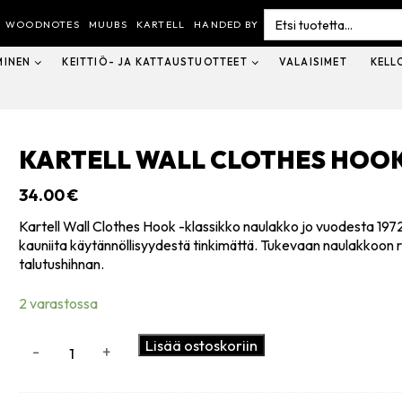
Search
for:
WOODNOTES
MUUBS
KARTELL
HANDED BY
MINEN
KEITTIÖ- JA KATTAUSTUOTTEET
VALAISIMET
KELL
KARTELL WALL CLOTHES HOOK
34.00
€
Kartell Wall Clothes Hook -klassikko naulakko jo vuodesta 1972
kauniita käytännöllisyydestä tinkimättä. Tukevaan naulakkoon rip
talutushihnan.
2 varastossa
Kartell
Lisää ostoskoriin
-
+
Wall
Clothes
Hook,