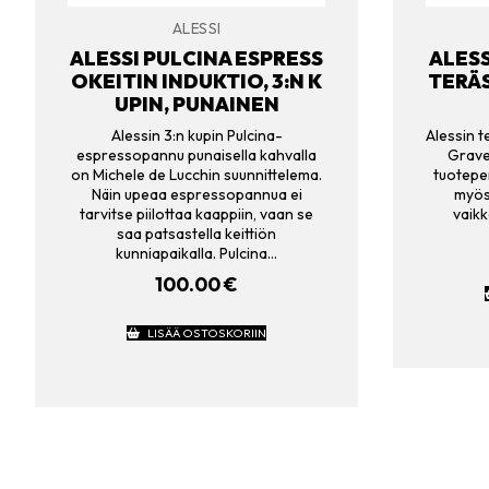
ALESSI
ALESSI PULCINA ESPRESS
ALESS
OKEITIN INDUKTIO, 3:N K
TERÄS
UPIN, PUNAINEN
Alessin 3:n kupin Pulcina-
Alessin 
espressopannu punaisella kahvalla
Grave
on Michele de Lucchin suunnittelema.
tuotepe
Näin upeaa espressopannua ei
myös 
tarvitse piilottaa kaappiin, vaan se
vaikk
saa patsastella keittiön
kunniapaikalla. Pulcina…
100.00
€
LISÄÄ OSTOSKORIIN