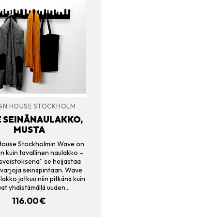
GN HOUSE STOCKHOLM
 SEINÄNAULAKKO,
MUSTA
House Stockholmin Wave on
 kuin tavallinen naulakko –
sveistoksena” se heijastaa
 varjoja seinäpintaan. Wave
akko jatkuu niin pitkänä kuin
uat yhdistämällä uuden…
116.00
€