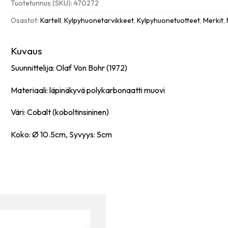
Tuotetunnus (SKU):
470272
Cobalt
määrä
Osastot:
Kartell
,
Kylpyhuonetarvikkeet
,
Kylpyhuonetuotteet
,
Merkit
,
Kuvaus
Suunnittelija: Olaf Von Bohr (1972)
Materiaali: läpinäkyvä polykarbonaatti muovi
Väri: Cobalt (koboltinsininen)
Koko: Ø 10.5cm, Syvyys: 5cm