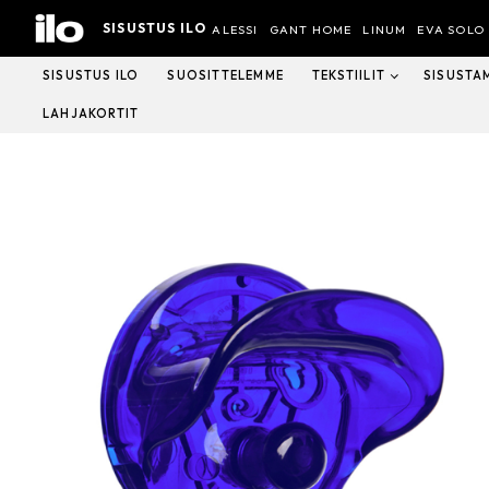
Hyppää
SISUSTUS ILO
sisältöön
ALESSI
GANT HOME
LINUM
EVA SOLO
SISUSTUS ILO
SUOSITTELEMME
TEKSTIILIT
SISUSTA
LAHJAKORTIT