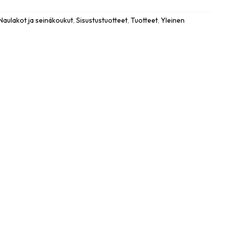
Naulakot ja seinäkoukut
,
Sisustustuotteet
,
Tuotteet
,
Yleinen