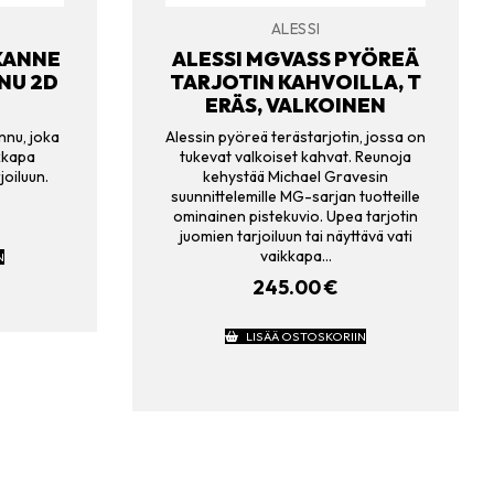
ALESSI
 KANNE
ALESSI MGVASS PYÖREÄ
NU 2D
TARJOTIN KAHVOILLA, T
ERÄS, VALKOINEN
nnu, joka
Alessin pyöreä terästarjotin, jossa on
ikkapa
tukevat valkoiset kahvat. Reunoja
joiluun.
kehystää Michael Gravesin
suunnittelemille MG-sarjan tuotteille
ominainen pistekuvio. Upea tarjotin
juomien tarjoiluun tai näyttävä vati
vaikkapa…
N
245.00
€
LISÄÄ OSTOSKORIIN