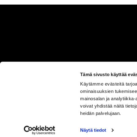
Tämä sivusto käyttää eväs
Käytämme evästeitä tarjoa
ASIAKASPALVELU
ominaisuuksien tukemisee
050 555
mainosalan ja analytiikka
0330
voivat yhdistää näitä tietoja
heidän palvelujaan.
Näytä tiedot
SISUSTUS ILO
TUOTEVALIKOIMA
OMA TILI
TOIM