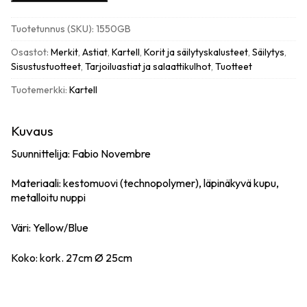
Trullo
säilytysastia,
Tuotetunnus (SKU):
1550GB
Yellow
Blue
Osastot:
Merkit
,
Astiat
,
Kartell
,
Korit ja säilytyskalusteet
,
Säilytys
,
määrä
Sisustustuotteet
,
Tarjoiluastiat ja salaattikulhot
,
Tuotteet
Tuotemerkki:
Kartell
Kuvaus
Suunnittelija: Fabio Novembre
Materiaali: kestomuovi (technopolymer), läpinäkyvä kupu,
metalloitu nuppi
Väri: Yellow/Blue
Koko: kork. 27cm Ø 25cm