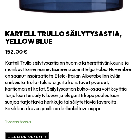
KARTELL TRULLO SÄILYTYSASTIA,
YELLOW BLUE
152.00
€
Kartell Trullo säilytysastia on huomiota herättävän kaunis ja
monikäyttöinen esine. Esineen suunnittelija Fabio Novembre
on saanut inspiraatiota Etelä-Italian Alberobellon kylän
uniikeista Trullo-taloista, joita koristavat pyöreät,
kartiomaiset katot. Säilytysastian kulho-osaa voit käyttää
tarjoiluun tai säilytykseen ja elegantti kupu puolestaan
suojaa tarjottavia herkkuja tai säilytettäviä tavaroita.
Kirsikkana kuvun päällä on kullankiiltävä nuppi.
1 varastossa
Kartell
Lisää ostoskoriin