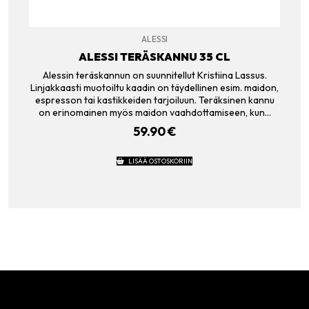
ALESSI
ALESSI TERÄSKANNU 35 CL
Alessin teräskannun on suunnitellut Kristiina Lassus.
Linjakkaasti muotoiltu kaadin on täydellinen esim. maidon,
espresson tai kastikkeiden tarjoiluun. Teräksinen kannu
on erinomainen myös maidon vaahdottamiseen, kun…
59.90
€
LISÄÄ OSTOSKORIIN