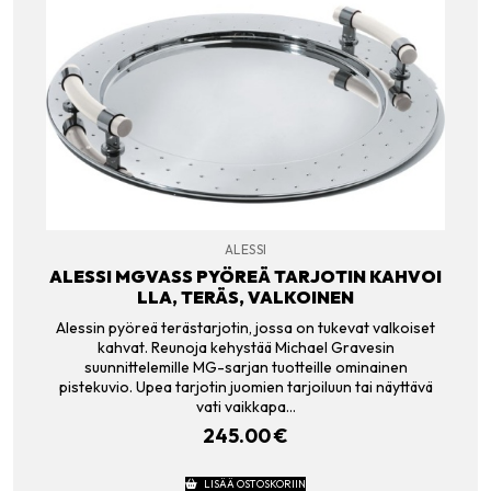
ALESSI
ALESSI MGVASS PYÖREÄ TARJOTIN KAHVOI
LLA, TERÄS, VALKOINEN
Alessin pyöreä terästarjotin, jossa on tukevat valkoiset
kahvat. Reunoja kehystää Michael Gravesin
suunnittelemille MG-sarjan tuotteille ominainen
pistekuvio. Upea tarjotin juomien tarjoiluun tai näyttävä
vati vaikkapa…
245.00
€
LISÄÄ OSTOSKORIIN