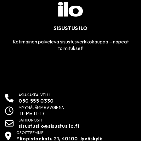
SISUSTUS ILO
Kotimainen palveleva sisustusverkkokauppa – nopeat
toimitukset!
ASIAKASPALVELU
050 555 0330
MYYMÄLÄMME AVOINNA
TI-PE 11-17
SÄHKÖPOSTI
sisustusilo@sisustusilo.fi
OSOITTEEMME
Yliopistonkatu 21, 40100 Jyväskylä