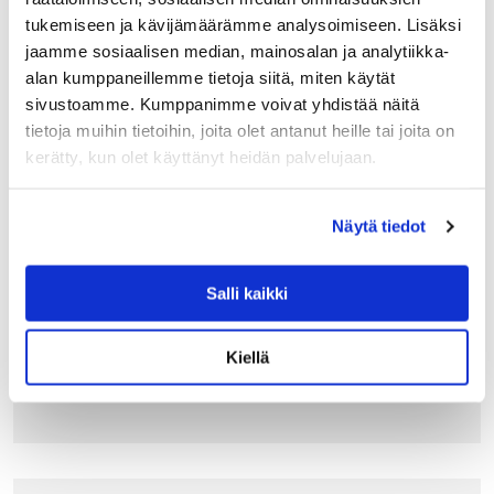
tukemiseen ja kävijämäärämme analysoimiseen. Lisäksi
jaamme sosiaalisen median, mainosalan ja analytiikka-
alan kumppaneillemme tietoja siitä, miten käytät
sivustoamme. Kumppanimme voivat yhdistää näitä
tietoja muihin tietoihin, joita olet antanut heille tai joita on
ALESSI
kerätty, kun olet käyttänyt heidän palvelujaan.
ALESSI 9096 KERMAKKO, TERÄS MUSTA KAH
VA
Näytä tiedot
Alessin teräskermakko kuuluu Michael Gravesin
suunnittelemaan MG-tuoteperheeseen. Pikku kannu sopii
myös jälkiruokakastikkeille tai vaikkapa
salaatinkastikkeelle.
Salli kaikki
70.00
€
Kiellä
LISÄÄ OSTOSKORIIN