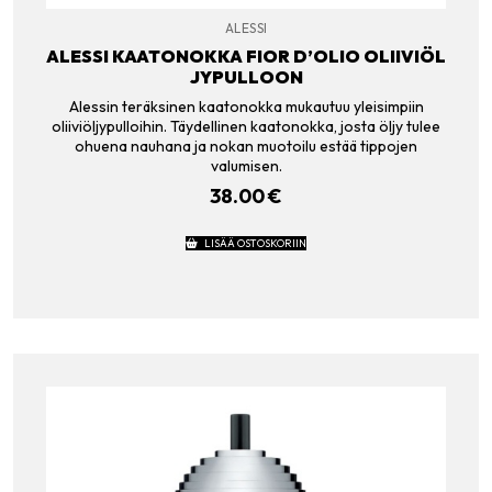
ALESSI
ALESSI KAATONOKKA FIOR D’OLIO OLIIVIÖL
JYPULLOON
Alessin teräksinen kaatonokka mukautuu yleisimpiin
oliiviöljypulloihin. Täydellinen kaatonokka, josta öljy tulee
ohuena nauhana ja nokan muotoilu estää tippojen
valumisen.
38.00
€
LISÄÄ OSTOSKORIIN