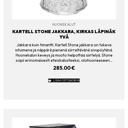
HUONEKALUT
KARTELL STONE JAKKARA, KIRKAS LÄPINÄK
YVÄ
Jakkara kuin timantti. Kartell Stone jakkara on tukeva
istuimena ja näppärä pienenä siirreltävänä sivupöytänä.
Huonekalun keveys ja muoto helpottaa siirtelyä. Stone
sopii erinomaisesti eteiskalusteeksi, olohuoneeseen…
285.00
€
LISÄÄ OSTOSKORIIN