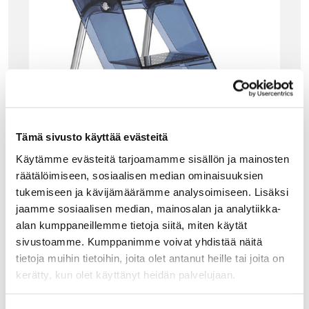
Tämä sivusto käyttää evästeitä
Käytämme evästeitä tarjoamamme sisällön ja mainosten
räätälöimiseen, sosiaalisen median ominaisuuksien
tukemiseen ja kävijämäärämme analysoimiseen. Lisäksi
jaamme sosiaalisen median, mainosalan ja analytiikka-
alan kumppaneillemme tietoja siitä, miten käytät
HUONEKALUT
sivustoamme. Kumppanimme voivat yhdistää näitä
KARTELL UPPER TIKKAAT, POWDER BLUE
tietoja muihin tietoihin, joita olet antanut heille tai joita on
Kartellin kokoontaitettavat Upper -tikkaat ovat
kerätty, kun olet käyttänyt heidän palvelujaan.
monikäyttöiset ja persoonalliset. Käytännölliset
keittiötikkaat ovat tukevat ja myös sisustuksellisesti