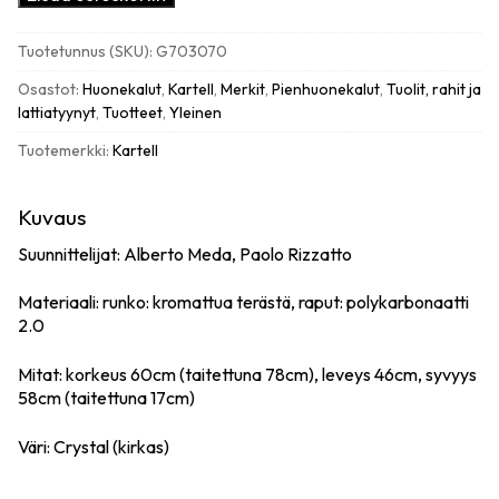
Upper
tikkaat,
Tuotetunnus (SKU):
G703070
kirkas
määrä
Osastot:
Huonekalut
,
Kartell
,
Merkit
,
Pienhuonekalut
,
Tuolit, rahit ja
lattiatyynyt
,
Tuotteet
,
Yleinen
Tuotemerkki:
Kartell
Kuvaus
Suunnittelijat:
Alberto Meda, Paolo Rizzatto
Materiaali: runko: kromattua terästä, raput: polykarbonaatti
2.0
Mitat: korkeus 60cm (taitettuna 78cm), leveys 46cm, syvyys
58cm (taitettuna 17cm)
Väri: Crystal (kirkas)