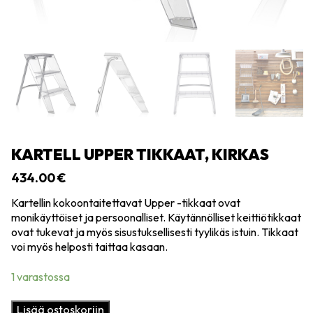
KARTELL UPPER TIKKAAT, KIRKAS
434.00
€
Kartellin kokoontaitettavat Upper -tikkaat ovat
monikäyttöiset ja persoonalliset. Käytännölliset keittiötikkaat
ovat tukevat ja myös sisustuksellisesti tyylikäs istuin. Tikkaat
voi myös helposti taittaa kasaan.
1 varastossa
Kartell
Lisää ostoskoriin