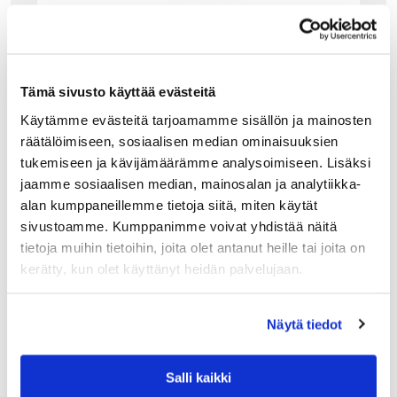
ALESSI
ALESSI MGVASS PYÖREÄ TARJOTIN KAHVOI
LLA, TERÄS, VALKOINEN
Tämä sivusto käyttää evästeitä
Alessin pyöreä terästarjotin, jossa on tukevat valkoiset
kahvat. Reunoja kehystää Michael Gravesin
Käytämme evästeitä tarjoamamme sisällön ja mainosten
suunnittelemille MG-sarjan tuotteille ominainen
räätälöimiseen, sosiaalisen median ominaisuuksien
pistekuvio. Upea tarjotin juomien tarjoiluun tai näyttävä
tukemiseen ja kävijämäärämme analysoimiseen. Lisäksi
vati vaikkapa…
jaamme sosiaalisen median, mainosalan ja analytiikka-
245.00
€
alan kumppaneillemme tietoja siitä, miten käytät
sivustoamme. Kumppanimme voivat yhdistää näitä
LISÄÄ OSTOSKORIIN
tietoja muihin tietoihin, joita olet antanut heille tai joita on
kerätty, kun olet käyttänyt heidän palvelujaan.
Näytä tiedot
Salli kaikki