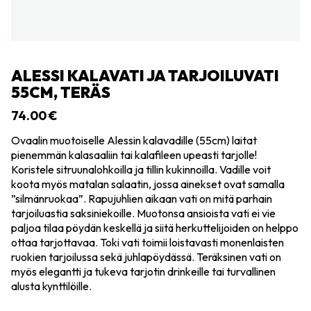
ALESSI KALAVATI JA TARJOILUVATI
55CM, TERÄS
74.00
€
Ovaalin muotoiselle Alessin kalavadille (55cm) laitat
pienemmän kalasaaliin tai kalafileen upeasti tarjolle!
Koristele sitruunalohkoilla ja tillin kukinnoilla. Vadille voit
koota myös matalan salaatin, jossa ainekset ovat samalla
”silmänruokaa”. Rapujuhlien aikaan vati on mitä parhain
tarjoiluastia saksiniekoille. Muotonsa ansioista vati ei vie
paljoa tilaa pöydän keskellä ja siitä herkuttelijoiden on helppo
ottaa tarjottavaa. Toki vati toimii loistavasti monenlaisten
ruokien tarjoilussa sekä juhlapöydässä. Teräksinen vati on
myös elegantti ja tukeva tarjotin drinkeille tai turvallinen
alusta kynttilöille.