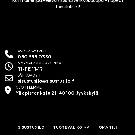
Kotimainen palveleva sisustusverkkokauppa – nopeat
toimitukset!
ASIAKASPALVELU
050 555 0330
MYYMÄLÄMME AVOINNA
TI-PE 11-17
SÄHKÖPOSTI
sisustusilo@sisustusilo.fi
OSOITTEEMME
Yliopistonkatu 21, 40100 Jyväskylä
SISUSTUS ILO
TUOTEVALIKOIMA
OMA TILI