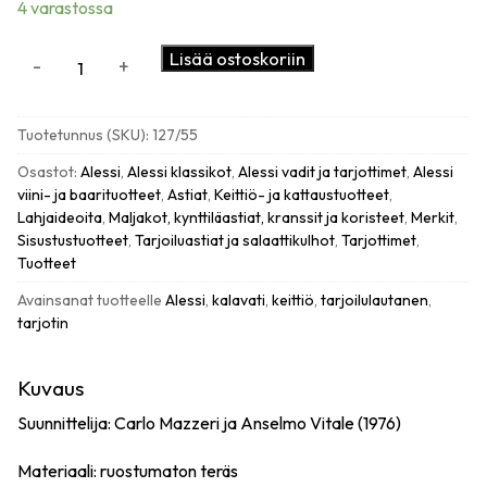
4 varastossa
Alessi
Lisää ostoskoriin
-
+
Kalavati
ja
tarjoiluvati
Tuotetunnus (SKU):
127/55
55cm,
teräs
Osastot:
Alessi
,
Alessi klassikot
,
Alessi vadit ja tarjottimet
,
Alessi
määrä
viini- ja baarituotteet
,
Astiat
,
Keittiö- ja kattaustuotteet
,
Lahjaideoita
,
Maljakot, kynttiläastiat, kranssit ja koristeet
,
Merkit
,
Sisustustuotteet
,
Tarjoiluastiat ja salaattikulhot
,
Tarjottimet
,
Tuotteet
Avainsanat tuotteelle
Alessi
,
kalavati
,
keittiö
,
tarjoilulautanen
,
tarjotin
Kuvaus
Suunnittelija: Carlo Mazzeri ja Anselmo Vitale (1976)
Materiaali: ruostumaton teräs