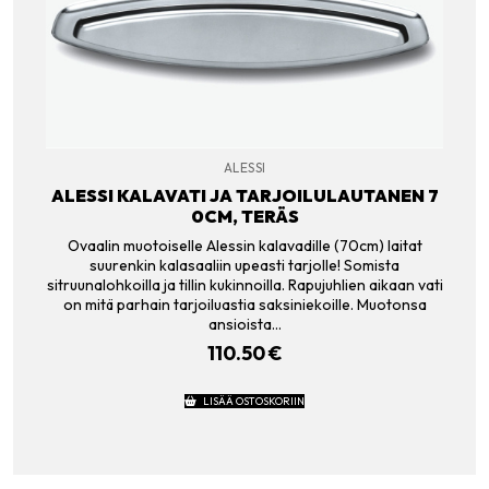
ALESSI
ALESSI KALAVATI JA TARJOILULAUTANEN 7
0CM, TERÄS
Ovaalin muotoiselle Alessin kalavadille (70cm) laitat
suurenkin kalasaaliin upeasti tarjolle! Somista
sitruunalohkoilla ja tillin kukinnoilla. Rapujuhlien aikaan vati
on mitä parhain tarjoiluastia saksiniekoille. Muotonsa
ansioista…
110.50
€
LISÄÄ OSTOSKORIIN