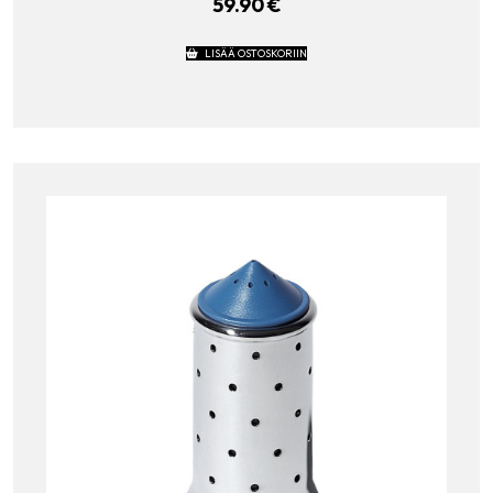
59.90
€
LISÄÄ OSTOSKORIIN