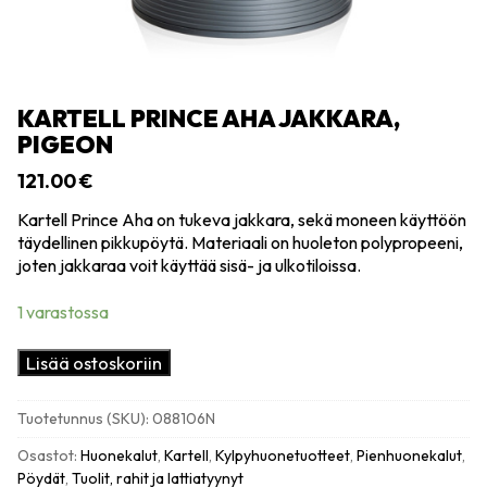
KARTELL PRINCE AHA JAKKARA,
PIGEON
121.00
€
Kartell Prince Aha on tukeva jakkara, sekä moneen käyttöön
täydellinen pikkupöytä. Materiaali on huoleton polypropeeni,
joten jakkaraa voit käyttää sisä- ja ulkotiloissa.
1 varastossa
Kartell
Lisää ostoskoriin
Prince
Aha
Tuotetunnus (SKU):
088106N
jakkara,
pigeon
Osastot:
Huonekalut
,
Kartell
,
Kylpyhuonetuotteet
,
Pienhuonekalut
,
määrä
Pöydät
,
Tuolit, rahit ja lattiatyynyt