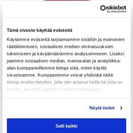
Tämä sivusto käyttää evästeitä
Käytämme evästeitä tarjoamamme sisällön ja mainosten
räätälöimiseen, sosiaalisen median ominaisuuksien
tukemiseen ja kävijämäärämme analysoimiseen. Lisäksi
jaamme sosiaalisen median, mainosalan ja analytiikka-
alan kumppaneillemme tietoja siitä, miten käytät
sivustoamme. Kumppanimme voivat yhdistää näitä
tietoja muihin tietoihin, joita olet antanut heille tai joita on
kerätty, kun olet käyttänyt heidän palvelujaan.
HUONEKALUT
KARTELL STONE JAKKARA, RED
Näytä tiedot
Jakkara hehkuu kuin rubiini! Kartell Stone jakkara on
tukeva istuimena ja näppärä pienenä siirreltävänä
Salli kaikki
sivupöytänä. Huonekalun keveys ja muoto helpottaa
siirtelyä. Stone sopii erinomaisesti eteiskalusteeksi,…