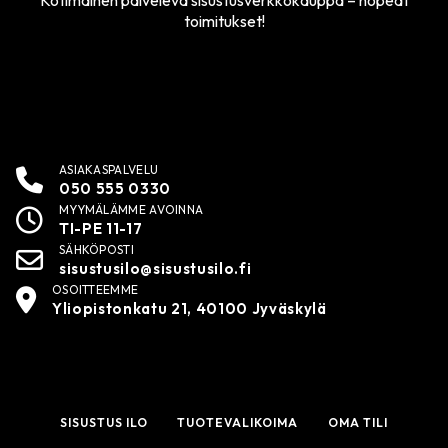
Kotimainen palveleva sisustusverkkokauppa – nopeat
toimitukset!
ASIAKASPALVELU
050 555 0330
MYYMÄLÄMME AVOINNA
TI-PE 11-17
SÄHKÖPOSTI
sisustusilo@sisustusilo.fi
OSOITTEEMME
Yliopistonkatu 21, 40100 Jyväskylä
SISUSTUS ILO
TUOTEVALIKOIMA
OMA TILI