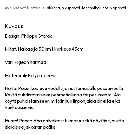
Avainsanat tuotteelle
jakkara
,
sivupöytä
,
terassikaluste
,
yöpöytä
Kuvaus
Design: Philippe Starck
Mitat: Halkaisija 30cm | korkeus 43cm
Väri: Pigeon harmaa
Materiaali: Polypropeeni
Hoito: Pesunkestävä vedellä ja nestemäisellä pesuaineella.
Käytä puhdistamiseen pehmeää liinaa tai pesusientä. Älä
käytä puhdistamiseen mitään liuotinpohjaisia aineita eikä
hankaussieniä.
Huom! Prince Aha palvelee istuimena sekä pöytänä, mutta
älä kiipeä jakkaran päälle.