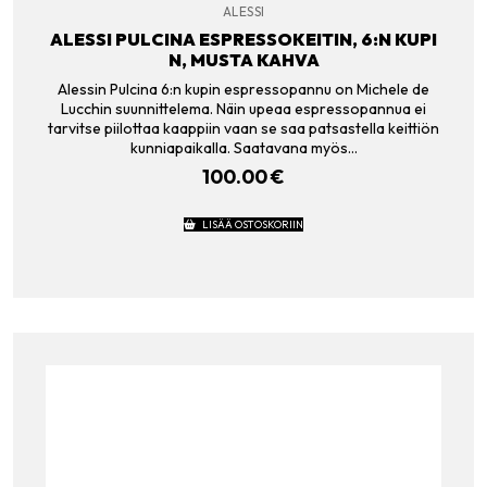
ALESSI
ALESSI PULCINA ESPRESSOKEITIN, 6:N KUPI
N, MUSTA KAHVA
Alessin Pulcina 6:n kupin espressopannu on Michele de
Lucchin suunnittelema. Näin upeaa espressopannua ei
tarvitse piilottaa kaappiin vaan se saa patsastella keittiön
kunniapaikalla. Saatavana myös…
100.00
€
LISÄÄ OSTOSKORIIN