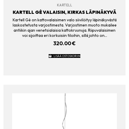
KARTELL
KARTELL GÈ VALAISIN, KIRKAS LÄPINÄKYVÄ
Kartell Gè on kattovalaisimen valo siivilöityy läpinäkyvästä
laskostetusta varjostimesta. Varjostimen muoto mukailee
antiikin ajan venetsialaisia kattokruunuja. Riipuvalaisimen
voi sijoittaa eri korkuisiin tiloihin, sillä johto on…
320.00
€
LISÄÄ OSTOSKORIIN