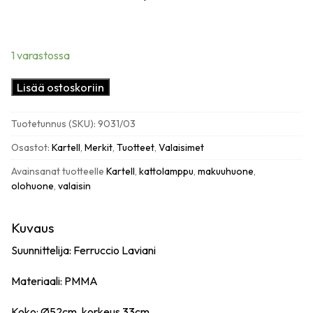
1 varastossa
Kartell
Lisää ostoskoriin
FL/Y
kattovalaisin,
Tuotetunnus (SKU):
9031/03
kiiltävä
valkoinen
Osastot:
Kartell
,
Merkit
,
Tuotteet
,
Valaisimet
määrä
Avainsanat tuotteelle
Kartell
,
kattolamppu
,
makuuhuone
,
olohuone
,
valaisin
Kuvaus
Suunnittelija: Ferruccio Laviani
Materiaali: PMMA
Koko: Ø52cm, korkeus 33cm