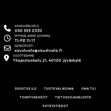
ASIAKASPALVELU
050 555 0330
MYYMÄLÄMME AVOINNA
TI-PE 11-17
SÄHKÖPOSTI
sisustusilo@sisustusilo.fi
OSOITTEEMME
Yliopistonkatu 21, 40100 Jyväskylä
SISUSTUS ILO
TUOTEVALIKOIMA
OMA TILI
TOIMITUSEHDOT
TIETOSUOJASELOSTE
YHTEYSTIEDOT