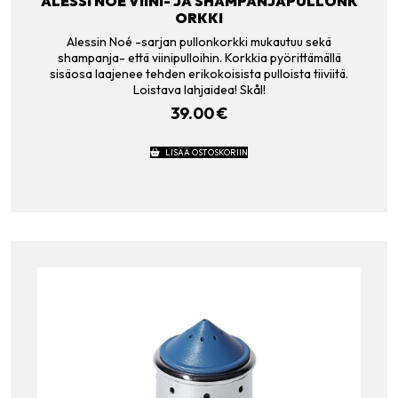
ALESSI NOÈ VIINI- JA SHAMPANJAPULLONK
ORKKI
Alessin Noé -sarjan pullonkorkki mukautuu sekä
shampanja- että viinipulloihin. Korkkia pyörittämällä
sisäosa laajenee tehden erikokoisista pulloista tiiviitä.
Loistava lahjaidea! Skål!
39.00
€
LISÄÄ OSTOSKORIIN