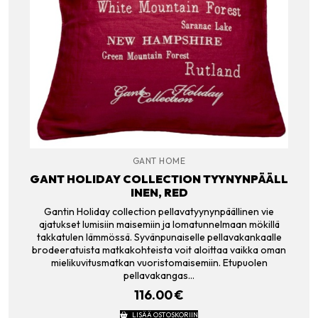
GANT HOME
GANT HOLIDAY COLLECTION TYYNYNPÄÄLL
INEN, RED
Gantin Holiday collection pellavatyynynpäällinen vie
ajatukset lumisiin maisemiin ja lomatunnelmaan mökillä
takkatulen lämmössä. Syvänpunaiselle pellavakankaalle
brodeeratuista matkakohteista voit aloittaa vaikka oman
mielikuvitusmatkan vuoristomaisemiin. Etupuolen
pellavakangas…
116.00
€
LISÄÄ OSTOSKORIIN