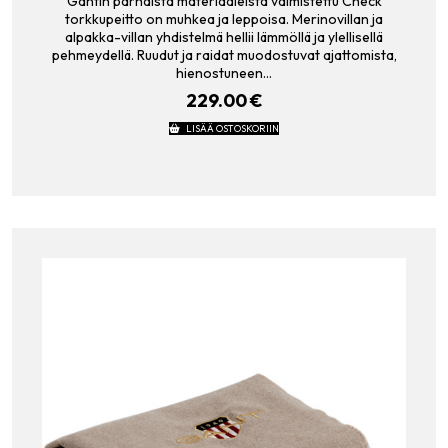
Gantin parhaista materiaaleista valmistettu Check
torkkupeitto on muhkea ja leppoisa. Merinovillan ja
alpakka-villan yhdistelmä hellii lämmöllä ja ylellisellä
pehmeydellä. Ruudut ja raidat muodostuvat ajattomista,
hienostuneen…
229.00
€
LISÄÄ OSTOSKORIIN