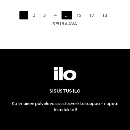
Artikkelien
1
2
3
4
…
16
17
18
sivutus
SEURAAVA
SISUSTUS ILO
Kotimainen palveleva sisustusverkkokauppa – nopeat
toimitukset!