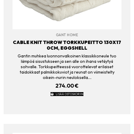
GANT HOME
CABLE KNIT THROW TORKKUPEITTO 130X17
0CM, EGGSHELL
Gantin muhkea luonnonvalkoinen klassikkoneule tuo
lämpöä sisustukseen ja sen alle on ihana vetäytyä
sohvalle. Torkkupeitteessä vuorottelevat erilaiset
taidokkaat palmikkokuviot ja reunat on viimeistelty
oikein-nurin neuloksella.…
274.00
€
LISÄÄ OSTOSKORIIN