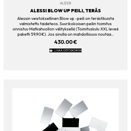
ALESSI
ALESSI BLOW UP PEILI, TERÄS
Alessin veistoksellinen Blow up -peili on terästikuista
valmistettu taideteos. Suurikokoisen peilin toimitus
onnistuu Matkahuollon välityksellä (Toimituskulu XXL leveä
paketti 59,90€). Jos sinulla on mahdollisuus noutaa…
430.00
€
LISÄÄ OSTOSKORIIN