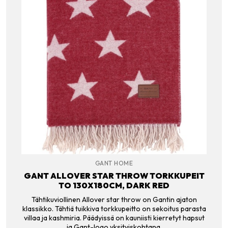
GANT HOME
GANT ALLOVER STAR THROW TORKKUPEIT
TO 130X180CM, DARK RED
Tähtikuviollinen Allover star throw on Gantin ajaton
klassikko. Tähtiä tuikkiva torkkupeitto on sekoitus parasta
villaa ja kashmiria. Päädyissä on kauniisti kierretyt hapsut
ja Gant-logo yksityiskohtana.