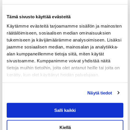
Tämä sivusto käyttää evästeitä
Käytämme evästeitä tarjoamamme sisällön ja mainosten
räätälöimiseen, sosiaalisen median ominaisuuksien
tukemiseen ja kävijämäärämme analysoimiseen. Lisäksi
jaamme sosiaalisen median, mainosalan ja analytiikka-
alan kumppaneillemme tietoja siitä, miten käytät
sivustoamme. Kumppanimme voivat yhdistää näitä
ALESSI
tietoja muihin tietoihin, joita olet antanut heille tai joita on
ALESSI MOMENTO SEINÄKELLO, TERÄSKEHY
kerätty, kun olet käyttänyt heidän palvelujaan.
S
Aldo Rossin suunnittelema Momento seinäkello
teräskehyksellä. Selkeästä kellotaulusta näet ajan yhdellä
Näytä tiedot
vilkaisulla. Alessin klassikko on myös upea osa sisustusta.
299.00
€
Salli kaikki
LISÄÄ OSTOSKORIIN
Kiellä