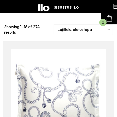
Hyppää
sisältöön
SISUSTUS ILO
0
Showing 1–16 of 274
results