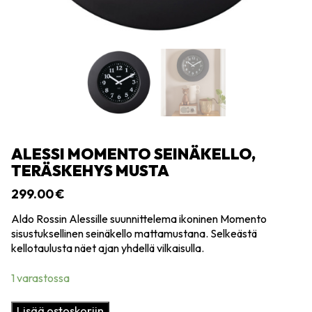
ALESSI MOMENTO SEINÄKELLO,
TERÄSKEHYS MUSTA
299.00
€
Aldo Rossin Alessille suunnittelema ikoninen Momento
sisustuksellinen seinäkello mattamustana. Selkeästä
kellotaulusta näet ajan yhdellä vilkaisulla.
1 varastossa
Alessi
Lisää ostoskoriin