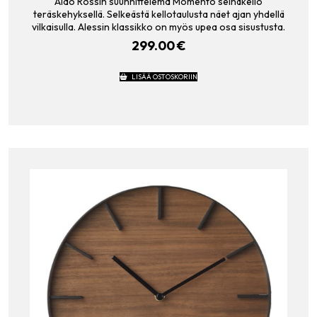
Aldo Rossin suunnittelema Momento seinäkello
teräskehyksellä. Selkeästä kellotaulusta näet ajan yhdellä
vilkaisulla. Alessin klassikko on myös upea osa sisustusta.
299.00
€
LISÄÄ OSTOSKORIIN