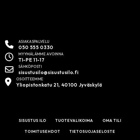
ASIAKASPALVELU
050 555 0330
MYYMÄLÄMME AVOINNA
TI-PE 11-17
SÄHKÖPOSTI
sisustusilo@sisustusilo.fi
OSOITTEEMME
Yliopistonkatu 21, 40100 Jyväskylä
SISUSTUS ILO
TUOTEVALIKOIMA
OMA TILI
TOIMITUSEHDOT
TIETOSUOJASELOSTE