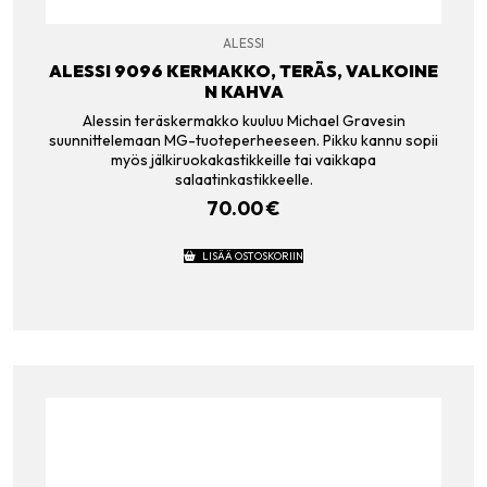
ALESSI
ALESSI 9096 KERMAKKO, TERÄS, VALKOINE
N KAHVA
Alessin teräskermakko kuuluu Michael Gravesin
suunnittelemaan MG-tuoteperheeseen. Pikku kannu sopii
myös jälkiruokakastikkeille tai vaikkapa
salaatinkastikkeelle.
70.00
€
LISÄÄ OSTOSKORIIN