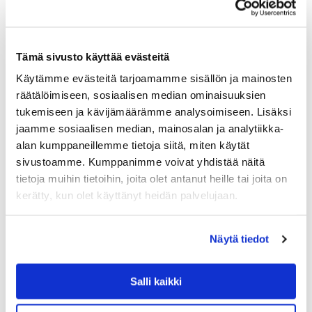
Tämä sivusto käyttää evästeitä
Käytämme evästeitä tarjoamamme sisällön ja mainosten
räätälöimiseen, sosiaalisen median ominaisuuksien
tukemiseen ja kävijämäärämme analysoimiseen. Lisäksi
ALESSI
jaamme sosiaalisen median, mainosalan ja analytiikka-
ALESSI LA STANZA DELLO SCIROCCO SEINÄ
alan kumppaneillemme tietoja siitä, miten käytät
KELLO, MATTAMUSTA
sivustoamme. Kumppanimme voivat yhdistää näitä
Alessin kello on kuin veistos. La Stanza dello Scirocco
tietoja muihin tietoihin, joita olet antanut heille tai joita on
seinäkello on saanut nimensä sisilialaisissa vanhoilla
maatiloilla olevista paikoista, joista ihmiset hakivat suojaa
kerätty, kun olet käyttänyt heidän palvelujaan.
kovalta tuulelta. Sisilialainen…
185.00
€
Näytä tiedot
LISÄÄ OSTOSKORIIN
Salli kaikki