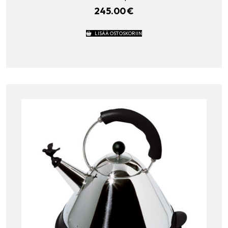
245.00
€
LISÄÄ OSTOSKORIIN