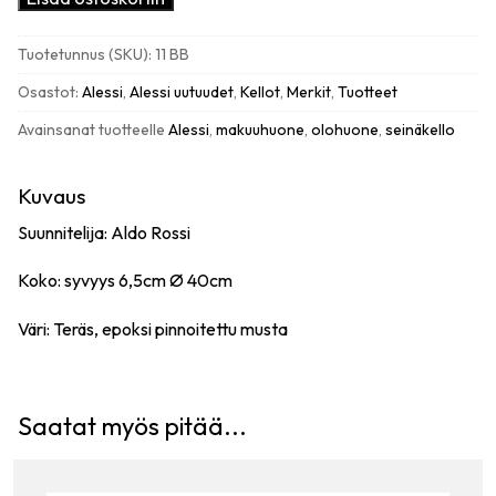
Momento
seinäkello,
Tuotetunnus (SKU):
11 BB
teräskehys
musta
Osastot:
Alessi
,
Alessi uutuudet
,
Kellot
,
Merkit
,
Tuotteet
määrä
Avainsanat tuotteelle
Alessi
,
makuuhuone
,
olohuone
,
seinäkello
Kuvaus
Suunnitelija: Aldo Rossi
Koko: syvyys 6,5cm Ø 40cm
Väri: Teräs, epoksi pinnoitettu musta
Saatat myös pitää...