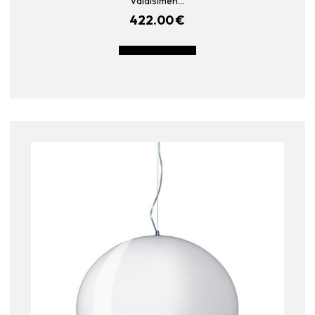
Valaisimen…
422.00
€
LISÄÄ OSTOSKORIIN