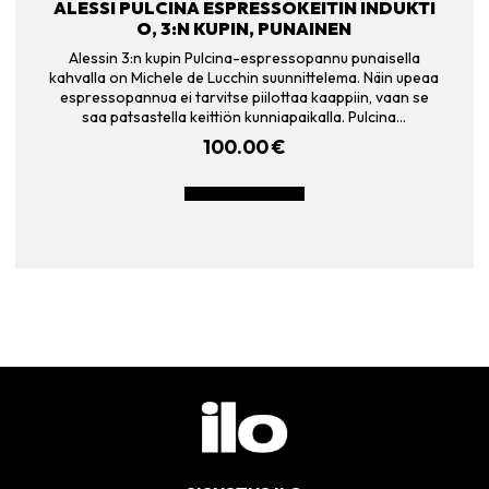
ALESSI PULCINA ESPRESSOKEITIN INDUKTI
O, 3:N KUPIN, PUNAINEN
Alessin 3:n kupin Pulcina-espressopannu punaisella
kahvalla on Michele de Lucchin suunnittelema. Näin upeaa
espressopannua ei tarvitse piilottaa kaappiin, vaan se
saa patsastella keittiön kunniapaikalla. Pulcina…
100.00
€
LISÄÄ OSTOSKORIIN