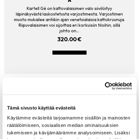
Kartell Gè on kattovalaisimen valo siivilöityy
läpinäkyvästä laskostetusta varjostimesta. Varjostimen
muoto mukailee antiikin ajan venetsialaisia kattokruunuja.
Riipuvalaisimen voi sijoittaa eri korkuisiin tiloihin, sillä
johto on…
320.00
€
LISÄÄ OSTOSKORIIN
Tämä sivusto käyttää evästeitä
Käytämme evästeitä tarjoamamme sisällön ja mainosten
räätälöimiseen, sosiaalisen median ominaisuuksien
tukemiseen ja kävijämäärämme analysoimiseen. Lisäksi