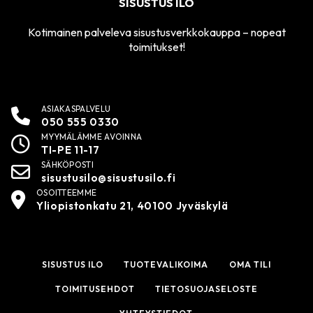
SISUSTUS ILO
Kotimainen palveleva sisustusverkkokauppa – nopeat
toimitukset!
ASIAKASPALVELU
050 555 0330
MYYMÄLÄMME AVOINNA
TI-PE 11-17
SÄHKÖPOSTI
sisustusilo@sisustusilo.fi
OSOITTEEMME
Yliopistonkatu 21, 40100 Jyväskylä
SISUSTUS ILO
TUOTEVALIKOIMA
OMA TILI
TOIMITUSEHDOT
TIETOSUOJASELOSTE