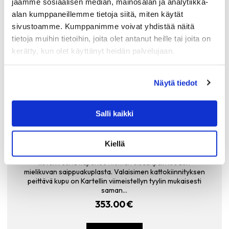
jaamme sosiaalisen median, mainosalan ja analytiikka-
alan kumppaneillemme tietoja siitä, miten käytät
sivustoamme. Kumppanimme voivat yhdistää näitä
tietoja muihin tietoihin, joita olet antanut heille tai joita on
kerätty, kun olet käyttänyt heidän palvelujaan.
Näytä tiedot
Salli kaikki
KARTELL
KARTELL FL/Y KATTOVALAISIN, KIRKAS LÄP
INÄKYVÄ
Kiellä
Kartell FL/Y- valaisin on muotoilultaan kiinnostava, sillä
kuvun reuna kapenee hieman sisäänpäin luoden
mielikuvan saippuakuplasta. Valaisimen kattokiinnityksen
peittävä kupu on Kartellin viimeistellyn tyylin mukaisesti
saman…
353.00
€
LISÄÄ OSTOSKORIIN