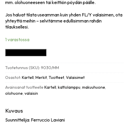
mm. olohuoneeseen tai keittiön pöydän päälle.
Jos haluat tilata useamman kuin yhden FL/Y valaisimen, ota
yhteyttä meihin – selvitämme edullisimman rahdin
tilauksellesi.
1 varastossa
Kartell
Lisää ostoskoriin
FL/Y
kattovalaisin,
Tuotetunnus (SKU):
9030/MM
mattaruskea
määrä
Osastot:
Kartell
,
Merkit
,
Tuotteet
,
Valaisimet
Avainsanat tuotteelle
Kartell
,
kattolamppu
,
makuuhuone
,
olohuone
,
valaisin
Kuvaus
Suunnittelija: Ferruccio Laviani