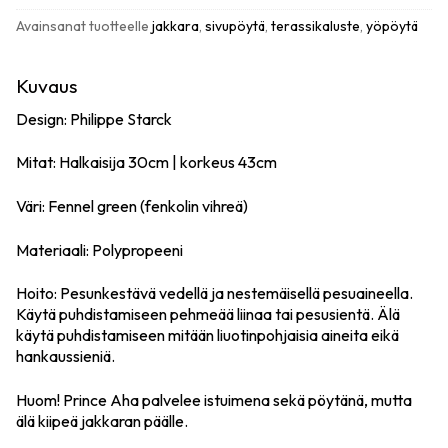
määrä
Avainsanat tuotteelle
jakkara
,
sivupöytä
,
terassikaluste
,
yöpöytä
Kuvaus
Design: Philippe Starck
Mitat: Halkaisija 30cm | korkeus 43cm
Väri: Fennel green (fenkolin vihreä)
Materiaali: Polypropeeni
Hoito: Pesunkestävä vedellä ja nestemäisellä pesuaineella.
Käytä puhdistamiseen pehmeää liinaa tai pesusientä. Älä
käytä puhdistamiseen mitään liuotinpohjaisia aineita eikä
hankaussieniä.
Huom! Prince Aha palvelee istuimena sekä pöytänä, mutta
älä kiipeä jakkaran päälle.