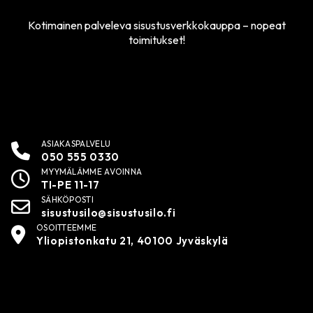
Kotimainen palveleva sisustusverkkokauppa – nopeat
toimitukset!
ASIAKASPALVELU
050 555 0330
MYYMÄLÄMME AVOINNA
TI-PE 11-17
SÄHKÖPOSTI
sisustusilo@sisustusilo.fi
OSOITTEEMME
Yliopistonkatu 21, 40100 Jyväskylä