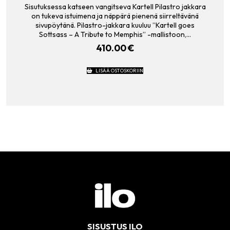
Sisutuksessa katseen vangitseva Kartell Pilastro jakkara
on tukeva istuimena ja näppärä pienenä siirreltävänä
sivupöytänä. Pilastro-jakkara kuuluu ”Kartell goes
Sottsass – A Tribute to Memphis” -mallistoon,…
410.00
€
LISÄÄ OSTOSKORIIN
SISUSTUS ILO