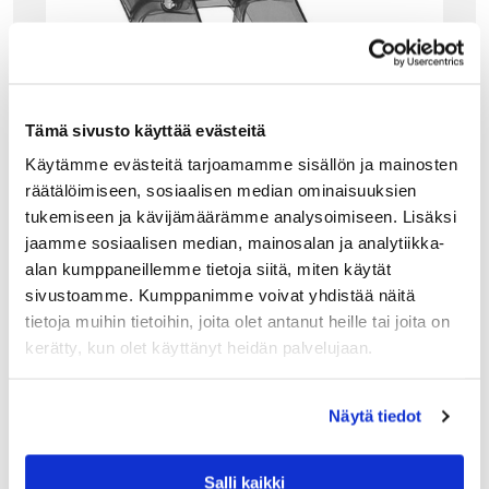
Tämä sivusto käyttää evästeitä
Käytämme evästeitä tarjoamamme sisällön ja mainosten
räätälöimiseen, sosiaalisen median ominaisuuksien
tukemiseen ja kävijämäärämme analysoimiseen. Lisäksi
jaamme sosiaalisen median, mainosalan ja analytiikka-
alan kumppaneillemme tietoja siitä, miten käytät
sivustoamme. Kumppanimme voivat yhdistää näitä
tietoja muihin tietoihin, joita olet antanut heille tai joita on
kerätty, kun olet käyttänyt heidän palvelujaan.
HUONEKALUT
KARTELL UPPER TIKKAAT, FUME
Näytä tiedot
Kartellin kokoontaitettavat Upper -tikkaat ovat
monikäyttöiset ja persoonalliset. Käytännölliset
keittiötikkaat ovat tukevat ja myös sisustuksellisesti
Salli kaikki
tyylikäs istuin. Tikkaat voi myös helposti taittaa kasaan.