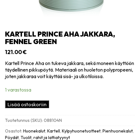
KARTELL PRINCE AHA JAKKARA,
FENNEL GREEN
121.00
€
Kartell Prince Aha on tukeva jakkara, sekä moneen käyttöön
täydellinen pikkupöytä. Materiaali on huoleton polypropeeni,
joten jakkaraa voit käyttää sisä- ja ulkotiloissa.
1 varastossa
Kartell
Lisää ostoskoriin
Prince
Aha
Tuotetunnus (SKU):
088104N
jakkara,
fennel
Osastot:
Huonekalut
,
Kartell
,
Kylpyhuonetuotteet
,
Pienhuonekalut
,
green
Pöydät
,
Tuolit, rahit ja lattiatyynyt