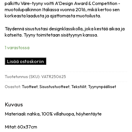
palkittu Väre-tyyny voitti A’Design Award & Competition -
muotoilupalkinnon Italiassa vuonna 2016, mikä kertoo sen
korkeasta laadusta ja ajattomasta muotoilusta.
Täydennä sisustustasi designklassikolla, joka kestää aikaa ja
katseita. Tyyny toimitetaan sisätyynyn kanssa.
1 varastossa
Miiko
Lisää ostoskoriin
Väre
nahkatyyny,
Tuotetunnus (SKU):
VATR250625
ruskea
määrä
Osastot:
Tuotteet
,
Sisustustuotteet
,
Tekstiilit
,
Tyynynpäälliset
Kuvaus
Materiaali: nahka, 100% villahuopa, höyhentäyte
Mitat: 60x37cm