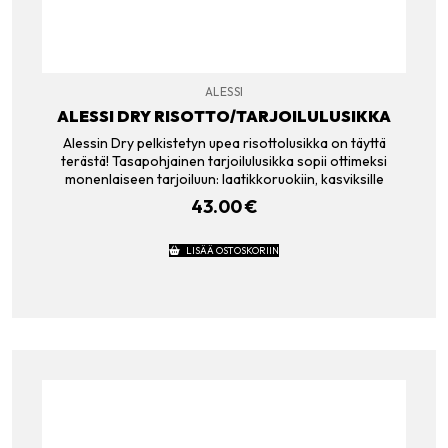
ALESSI
ALESSI DRY RISOTTO/TARJOILULUSIKKA
Alessin Dry pelkistetyn upea risottolusikka on täyttä
terästä! Tasapohjainen tarjoilulusikka sopii ottimeksi
monenlaiseen tarjoiluun: laatikkoruokiin, kasviksille
43.00
€
LISÄÄ OSTOSKORIIN