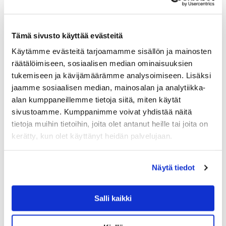
ALESSI
ALESSI 9096 KERMAKKO, TERÄS MUSTA KAH
VA
Tämä sivusto käyttää evästeitä
Alessin teräskermakko kuuluu Michael Gravesin
suunnittelemaan MG-tuoteperheeseen. Pikku kannu sopii
Käytämme evästeitä tarjoamamme sisällön ja mainosten
myös jälkiruokakastikkeille tai vaikkapa
räätälöimiseen, sosiaalisen median ominaisuuksien
salaatinkastikkeelle.
tukemiseen ja kävijämäärämme analysoimiseen. Lisäksi
70.00
€
jaamme sosiaalisen median, mainosalan ja analytiikka-
alan kumppaneillemme tietoja siitä, miten käytät
LISÄÄ OSTOSKORIIN
sivustoamme. Kumppanimme voivat yhdistää näitä
tietoja muihin tietoihin, joita olet antanut heille tai joita on
kerätty, kun olet käyttänyt heidän palvelujaan.
Näytä tiedot
Salli kaikki