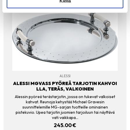
Kiellä
ALESSI
ALESSI MGVASS PYÖREÄ TARJOTIN KAHVOI
LLA, TERÄS, VALKOINEN
Alessin pyöreä terästarjotin, jossa on tukevat valkoiset
kahvat. Reunoja kehystää Michael Gravesin
suunnittelemille MG-sarjan tuotteille ominainen
pistekuvio. Upea tarjotin juomien tarjoiluun tai näyttävä
vati vaikkapa…
245.00
€