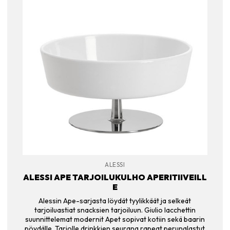
ALESSI
ALESSI APE TARJOILUKULHO APERITIIVEILL
E
Alessin Ape-sarjasta löydät tyylikkäät ja selkeät
tarjoiluastiat snacksien tarjoiluun. Giulio Iacchettin
suunnittelemat modernit Apet sopivat kotiin sekä baarin
pöydälle. Tarjolle drinkkien seurana rapeat perunalastut