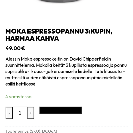
MOKA ESPRESSOPANNU 3:KUPIN,
HARMAA KAHVA
49.00
€
Alessin Moka espressokeitin on David Chipperfieldin
suunnittelema. Mokalla keität 3 kupillista espressoa ja pannu
sopii sähkö-, kaasu- ja keraamiselle liedelle. Tätä klassista –
mutta silti uuden näköistä espressopannua pitää mielellään
esillä keittiössä.
4 varastossa
Moka
Lisää ostoskoriin
-
+
espressopannu
3:kupin,
harmaa
Tuotetunnus (SKU):
DC06/3