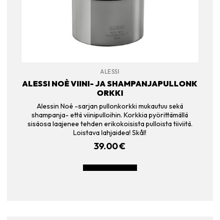
ALESSI
ALESSI NOÈ VIINI- JA SHAMPANJAPULLONK
ORKKI
Alessin Noé -sarjan pullonkorkki mukautuu sekä
shampanja- että viinipulloihin. Korkkia pyörittämällä
sisäosa laajenee tehden erikokoisista pulloista tiiviitä.
Loistava lahjaidea! Skål!
39.00
€
LISÄÄ OSTOSKORIIN