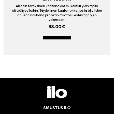
Alessin teräksinen kaatonokka mukautuu yleisimpiin
oliiviöljypulloihin. Täydellinen kaatonokka, josta öljy tulee
ohuena nauhana ja nokan muotoilu estää tippojen
valumisen.
38.00
€
LISÄÄ OSTOSKORIIN
SISUSTUS ILO