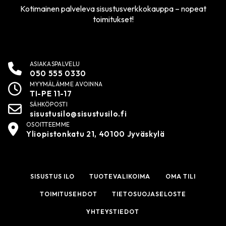
Kotimainen palveleva sisustusverkkokauppa – nopeat
toimitukset!
ASIAKASPALVELU
050 555 0330
MYYMÄLÄMME AVOINNA
TI-PE 11-17
SÄHKÖPOSTI
sisustusilo@sisustusilo.fi
OSOITTEEMME
Yliopistonkatu 21, 40100 Jyväskylä
SISUSTUS ILO
TUOTEVALIKOIMA
OMA TILI
TOIMITUSEHDOT
TIETOSUOJASELOSTE
YHTEYSTIEDOT