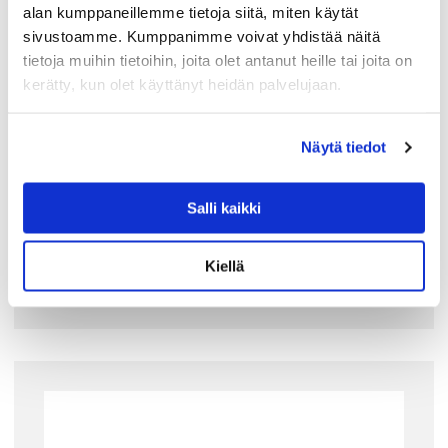
alan kumppaneillemme tietoja siitä, miten käytät
sivustoamme. Kumppanimme voivat yhdistää näitä
ALESSI
tietoja muihin tietoihin, joita olet antanut heille tai joita on
ALESSI TODO PARMESAANIRAASTIN, TERÄS
kerätty, kun olet käyttänyt heidän palvelujaan.
JA VAAHTERAPUU
Richard Sapper on suunnitellut Alessille lukuisia
innovatiivisia tuotteita. Kotona Richardin
Näytä tiedot
vastuutehtävänä on parmesaanin raastaminen aterioilla
koko perheelle, joten Todo-raastin syntyikin todelliseen
tarpeeseen. Korkea raastin on…
Salli kaikki
79.00
€
LISÄÄ OSTOSKORIIN
Kiellä