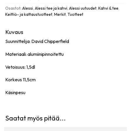
kahva
määrä
Osastot:
Alessi
,
Alessi tee ja kahvi
,
Alessi uutuudet
,
Kahvi & tee
,
Keittiö- ja kattaustuotteet
,
Merkit
,
Tuotteet
Kuvaus
Suunnittelija: David Chipperfield
Materiaali: alumiinipinnoitettu
Vetoisuus: 1,5dl
Korkeus 11,5cm
Käsinpesu
Saatat myös pitää...