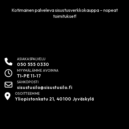
Kotimainen palveleva sisustusverkkokauppa – nopeat
toimitukset!
ASIAKASPALVELU
050 555 0330
MYYMÄLÄMME AVOINNA
TI-PE 11-17
SÄHKÖPOSTI
sisustusilo@sisustusilo.fi
OSOITTEEMME
Yliopistonkatu 21, 40100 Jyväskylä