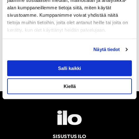
jaamme sosiaalisen median, mainosalan ja analytiikka-
Kommentit tilaukseen liittyen:
alan kumppaneillemme tietoja siitä, miten käytät
sivustoamme. Kumppanimme voivat yhdistää näitä
tietoja muihin tietoihin, joita olet antanut heille tai joita on
kerätty, kun olet käyttänyt heidän palvelujaan.
Näytä tiedot
Lähetä peruutuspyyntö
Salli kaikki
Kiellä
SISUSTUS ILO