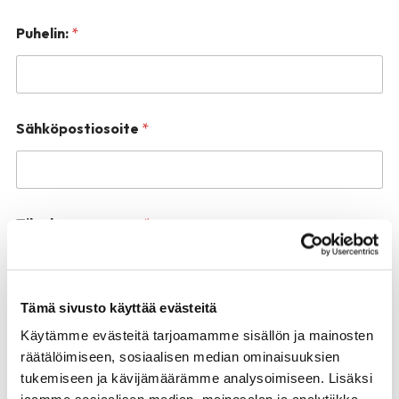
o
m
Puhelin:
*
m
e
n
t
i
Sähköpostiosoite
*
t
Tilauksen numero:
*
Tämä sivusto käyttää evästeitä
Tilauksen päivämäärä:
*
Käytämme evästeitä tarjoamamme sisällön ja mainosten
räätälöimiseen, sosiaalisen median ominaisuuksien
tukemiseen ja kävijämäärämme analysoimiseen. Lisäksi