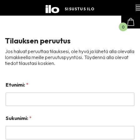
Hyppää
sisältöön
SISUSTUS ILO
0
Tilauksen peruutus
Jos haluat peruuttaa tilauksesi, ole hyvä ja lähetä alla olevalla
lomakkeella meille peruutuspyyntösi. Täydennä alla olevat
tiedot tilaustasi koskien.
*
Etunimi:
*
K
o
m
m
e
n
Sukunimi:
*
t
i
t
K