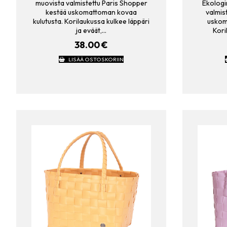
muovista valmistettu Paris Shopper
Ekologi
kestää uskomattoman kovaa
valmis
kulutusta. Korilaukussa kulkee läppäri
uskom
ja eväät,…
Kori
38.00
€
LISÄÄ OSTOSKORIIN