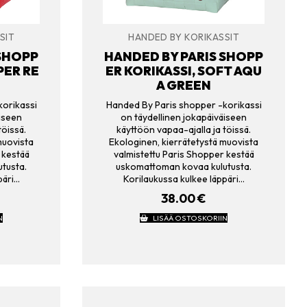
SIT
HANDED BY KORIKASSIT
 SHOPP
HANDED BY PARIS SHOPP
PER RE
ER KORIKASSI, SOFT AQU
A GREEN
korikassi
Handed By Paris shopper -korikassi
äiseen
on täydellinen jokapäiväiseen
töissä.
käyttöön vapaa-ajalla ja töissä.
muovista
Ekologinen, kierrätetystä muovista
 kestää
valmistettu Paris Shopper kestää
tusta.
uskomattoman kovaa kulutusta.
päri…
Korilaukussa kulkee läppäri…
38.00
€
N
LISÄÄ OSTOSKORIIN