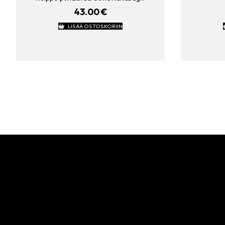
43.00
€
LISÄÄ OSTOSKORIIN
Artikkelien
sivutus