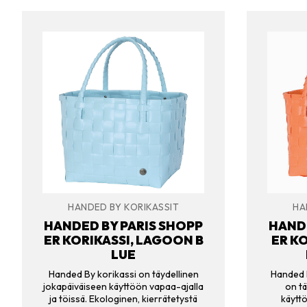
HANDED BY KORIKASSIT
HA
HANDED BY PARIS SHOPP
HANDE
ER KORIKASSI, LAGOON B
ER KO
LUE
Handed By korikassi on täydellinen
Handed B
jokapäiväiseen käyttöön vapaa-ajalla
on tä
ja töissä. Ekologinen, kierrätetystä
käyttö