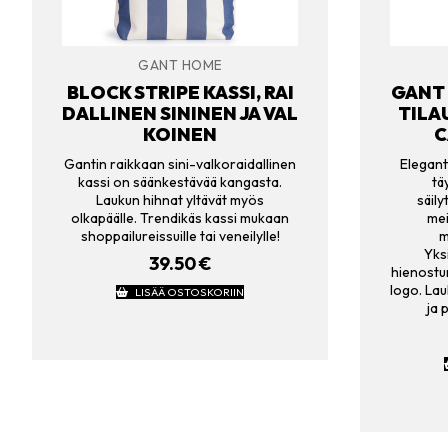
GANT HOME
BLOCK STRIPE KASSI, RAI
GANT 
DALLINEN SININEN JA VAL
TILA
KOINEN
C
Gantin raikkaan sini-valkoraidallinen
Elegantt
kassi on säänkestävää kangasta.
tä
Laukun hihnat yltävät myös
säil
olkapäälle. Trendikäs kassi mukaan
mei
shoppailureissuille tai veneilylle!
m
Yks
39.50
€
hienostu
logo. Lau
LISÄÄ OSTOSKORIIN
ja 