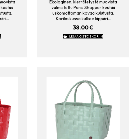
muovista
Ekologinen, kierrätetystä muovista
 kestää
valmistettu Paris Shopper kestää
tusta.
uskomattoman kovaa kulutusta.
päri…
Korilaukussa kulkee läppäri…
38.00
€
N
LISÄÄ OSTOSKORIIN