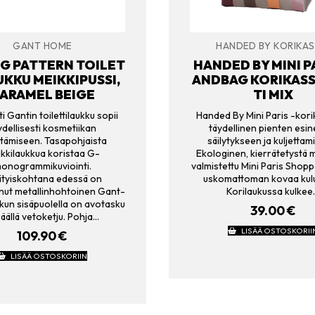
GANT HOME
HANDED BY KORIKAS
G PATTERN TOILET
HANDED BY MINI P
UKKU MEIKKIPUSSI,
ANDBAG KORIKASS
ARAMEL BEIGE
TI MIX
i Gantin toilettilaukku sopii
Handed By Mini Paris -kori
ydellisesti kosmetiikan
täydellinen pienten esin
yttämiseen. Tasapohjaista
säilytykseen ja kuljettam
kkilaukkua koristaa G-
Ekologinen, kierrätetystä 
onogrammikuviointi.
valmistettu Mini Paris Shopp
ityiskohtana edessä on
uskomattoman kovaa kulu
nut metallinhohtoinen Gant-
Korilaukussa kulkee
kun sisäpuolella on avotasku
39.00
€
päällä vetoketju. Pohja…
LISÄÄ OSTOSKORII
109.90
€
LISÄÄ OSTOSKORIIN