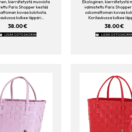
nen, kierrätetystä muovista
Ekologinen, kierrätetystä 
tettu Paris Shopper kestää
valmistettu Paris Shopper
attoman kovaa kulutusta.
uskomattoman kovaa kulu
laukussa kulkee läppäri…
Korilaukussa kulkee läp
38.00
€
38.00
€
LISÄÄ OSTOSKORIIN
LISÄÄ OSTOSKORII