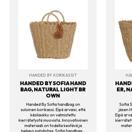
HANDED BY KORIKASSIT
HA
HANDED BY SOFIA HAND
HANDE
BAG, NATURAL LIGHT BR
ER, 
OWN
Handed By Sofia handbag on
Sofia 
suloinen korikassi. Eipä arvaisi, että
jäsen 
käsilaukku on valmistettu
Eipä arva
kierrätetystä muovista. Innovatiivinen
kierrätet
materiaali on todella kestävä ja
materi
helppo puhdistaa. Sofia handbag…