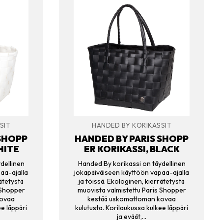
SIT
HANDED BY KORIKASSIT
 SHOPP
HANDED BY PARIS SHOPP
HITE
ER KORIKASSI, BLACK
dellinen
Handed By korikassi on täydellinen
aa-ajalla
jokapäiväiseen käyttöön vapaa-ajalla
ätetystä
ja töissä. Ekologinen, kierrätetystä
 Shopper
muovista valmistettu Paris Shopper
kovaa
kestää uskomattoman kovaa
ee läppäri
kulutusta. Korilaukussa kulkee läppäri
ja eväät,…