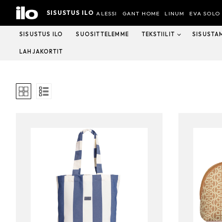
Hyppää
SISUSTUS ILO
sisältöön
ALESSI
GANT HOME
LINUM
EVA SOLO
SISUSTUS ILO
SUOSITTELEMME
TEKSTIILIT
SISUSTA
LAHJAKORTIT