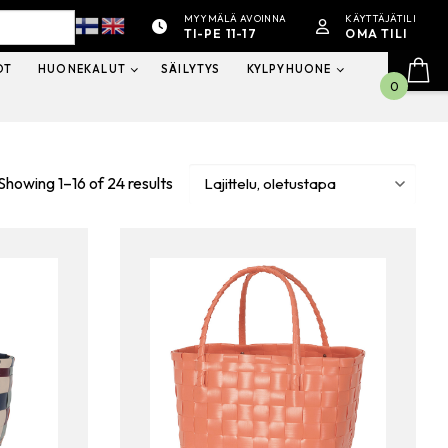
MYYMÄLÄ AVOINNA
KÄYTTÄJÄTILI
TI-PE 11-17
OMA TILI
OT
HUONEKALUT
SÄILYTYS
KYLPYHUONE
0
Showing 1–16 of 24 results