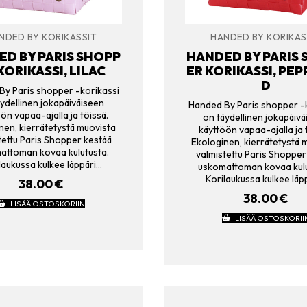
NDED BY KORIKASSIT
HANDED BY KORIKAS
D BY PARIS SHOPP
HANDED BY PARIS
KORIKASSI, LILAC
ER KORIKASSI, PEP
D
y Paris shopper -korikassi
ydellinen jokapäiväiseen
Handed By Paris shopper -
ön vapaa-ajalla ja töissä.
on täydellinen jokapäiv
nen, kierrätetystä muovista
käyttöön vapaa-ajalla ja 
tettu Paris Shopper kestää
Ekologinen, kierrätetystä 
attoman kovaa kulutusta.
valmistettu Paris Shopper
laukussa kulkee läppäri…
uskomattoman kovaa kulu
Korilaukussa kulkee läp
38.00
€
38.00
€
LISÄÄ OSTOSKORIIN
LISÄÄ OSTOSKORII