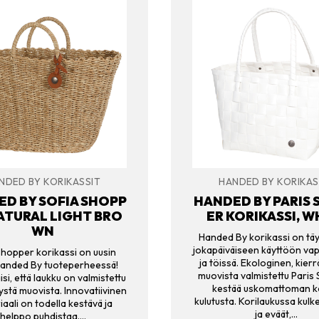
NDED BY KORIKASSIT
HANDED BY KORIKAS
D BY SOFIA SHOPP
HANDED BY PARIS
NATURAL LIGHT BRO
ER KORIKASSI, W
WN
Handed By korikassi on täy
jokapäiväiseen käyttöön vap
Shopper korikassi on uusin
ja töissä. Ekologinen, kierr
Handed By tuoteperheessä!
muovista valmistettu Paris
isi, että laukku on valmistettu
kestää uskomattoman 
ystä muovista. Innovatiivinen
kulutusta. Korilaukussa kulk
aali on todella kestävä ja
ja eväät,…
helppo puhdistaa.…