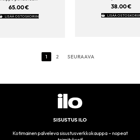
38.00
€
65.00
€
LISÄÄ OSTOSKORII
LISÄÄ OSTOSKORIIN
1
2
SEURAAVA
SISUSTUS ILO
Kotimainen palveleva sisustusverkkokauppa – nopeat
toimitukset!