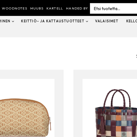
Search
for:
WOODNOTES
MUUBS
KARTELL
HANDED BY
MINEN
KEITTIÖ- JA KATTAUSTUOTTEET
VALAISIMET
KELL