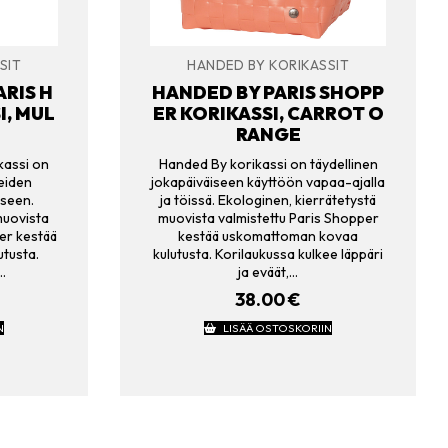
SIT
HANDED BY KORIKASSIT
ARIS H
HANDED BY PARIS SHOPP
I, MUL
ER KORIKASSI, CARROT O
RANGE
kassi on
Handed By korikassi on täydellinen
eiden
jokapäiväiseen käyttöön vapaa-ajalla
iseen.
ja töissä. Ekologinen, kierrätetystä
muovista
muovista valmistettu Paris Shopper
er kestää
kestää uskomattoman kovaa
tusta.
kulutusta. Korilaukussa kulkee läppäri
…
ja eväät,…
38.00
€
N
LISÄÄ OSTOSKORIIN