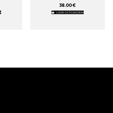
38.00
€
N
LISÄÄ OSTOSKORIIN