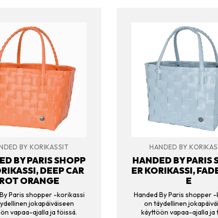
NDED BY KORIKASSIT
HANDED BY KORIKAS
D BY PARIS SHOPP
HANDED BY PARIS
RIKASSI, DEEP CAR
ER KORIKASSI, FAD
ROT ORANGE
E
y Paris shopper -korikassi
Handed By Paris shopper -
ydellinen jokapäiväiseen
on täydellinen jokapäiv
ön vapaa-ajalla ja töissä.
käyttöön vapaa-ajalla ja 