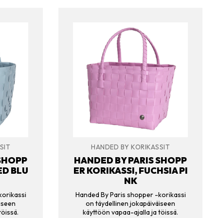
SIT
HANDED BY KORIKASSIT
 SHOPP
HANDED BY PARIS SHOPP
ED BLU
ER KORIKASSI, FUCHSIA PI
NK
korikassi
Handed By Paris shopper -korikassi
äiseen
on täydellinen jokapäiväiseen
töissä.
käyttöön vapaa-ajalla ja töissä.