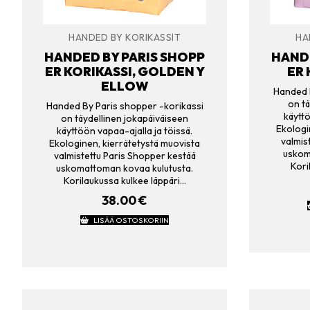
HANDED BY KORIKASSIT
HA
HANDED BY PARIS SHOPP
HANDE
ER KORIKASSI, GOLDEN Y
ER 
ELLOW
Handed B
on tä
Handed By Paris shopper -korikassi
käyttö
on täydellinen jokapäiväiseen
Ekologi
käyttöön vapaa-ajalla ja töissä.
valmis
Ekologinen, kierrätetystä muovista
uskom
valmistettu Paris Shopper kestää
Kori
uskomattoman kovaa kulutusta.
Korilaukussa kulkee läppäri…
38.00
€
LISÄÄ OSTOSKORIIN