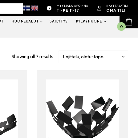
MYYMÄLÄ AVOINNA
KÄYTTÄJÄTILI
TI-PE 11-17
OMA TILI
OT
HUONEKALUT
SÄILYTYS
KYLPYHUONE
0
Showing all 7 results