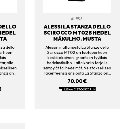
ALESSI
 DELLO
ALESSI LA STANZA DELLO
HEDEL
SCIROCCO MT02B HEDEL
TA
MÄKULHO, MUSTA
za dello
Alessin mattamusta La Stanza dello
perheen
Scirocco MT02 on tuoteperheen
ikäs
keskikokoinen, graafisen tyylikäs
tarjolle
hedelmäkulho. Laita koriin tarjolle
oksellisen
sämpylät tai hedelmät. Veistoksellisen
tanza on…
rakenteensa ansiosta La Stanza on…
70.00
€
N
LISÄÄ OSTOSKORIIN