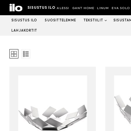
Hyppää
SISUSTUS ILO
sisältöön
ALESSI
GANT HOME
LINUM
EVA SOLO
SISUSTUS ILO
SUOSITTELEMME
TEKSTIILIT
SISUSTA
LAHJAKORTIT