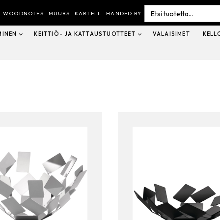
Search
for:
WOODNOTES
MUUBS
KARTELL
HANDED BY
MINEN
KEITTIÖ- JA KATTAUSTUOTTEET
VALAISIMET
KELL