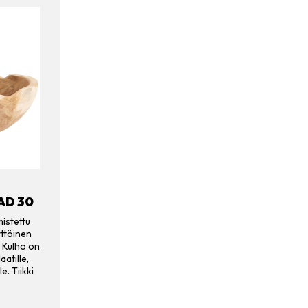
AD 30
mistettu
ttöinen
. Kulho on
aatille,
le. Tiikki