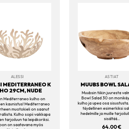
ALESSI
ASTIAT
I MEDITERRANEO K
MUUBS BOWL SAL
HO 29CM, NUDE
Muubsin tiikin juuresta val
Bowl Salad 30 on monikäy
in Mediterraneo kulho on
kulho ja upea osa sisustusta
sen kaunistus! Mediterraneo
täydellinen esimerkiksi sal
rheen muotokieli on saanut
hedelmille ja muille tarjoiluil
allista. Kulho sopii vaikkapa
sisältää…
n tarjoiluun tai leipäkoriksi.
oon on saatavana myös
64.00
€