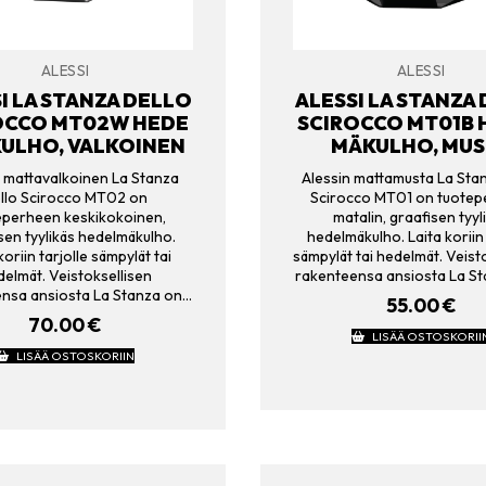
ALESSI
ALESSI
I LA STANZA DELLO
ALESSI LA STANZA
OCCO MT02W HEDE
SCIROCCO MT01B 
ULHO, VALKOINEN
MÄKULHO, MUS
n mattavalkoinen La Stanza
Alessin mattamusta La Stan
llo Scirocco MT02 on
Scirocco MT01 on tuote
eperheen keskikokoinen,
matalin, graafisen tyyl
sen tyylikäs hedelmäkulho.
hedelmäkulho. Laita koriin 
koriin tarjolle sämpylät tai
sämpylät tai hedelmät. Veist
elmät. Veistoksellisen
rakenteensa ansiosta La S
nsa ansiosta La Stanza on…
55.00
€
70.00
€
LISÄÄ OSTOSKORII
LISÄÄ OSTOSKORIIN