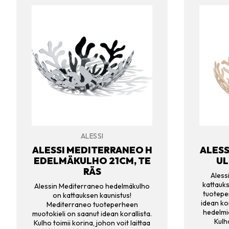
ALESSI
ALESSI MEDITERRANEO H
ALESS
EDELMÄKULHO 21CM, TE
UL
RÄS
Aless
kattauk
Alessin Mediterraneo hedelmäkulho
tuotepe
on kattauksen kaunistus!
idean kor
Mediterraneo tuoteperheen
hedelmie
muotokieli on saanut idean korallista.
Kulh
Kulho toimii korina, johon voit laittaa