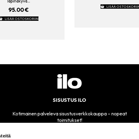
läpinäkyvä…
LISÄÄ OSTOSKORII
95.00
€
LISÄÄ OSTOSKORIIN
SISUSTUS ILO
Kotimainen palveleva sisustusverkkokauppa – nopeat
toimitukset!
teitä