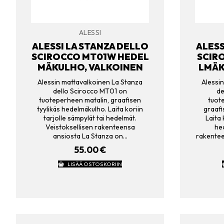
ALESSI
ALESSI LA STANZA DELLO
ALESS
SCIROCCO MT01W HEDEL
SCIR
MÄKULHO, VALKOINEN
LMÄK
Alessin mattavalkoinen La Stanza
Alessi
dello Scirocco MT01 on
de
tuoteperheen matalin, graafisen
tuot
tyylikäs hedelmäkulho. Laita koriin
graafi
tarjolle sämpylät tai hedelmät.
Laita 
Veistoksellisen rakenteensa
hed
ansiosta La Stanza on…
rakentee
55.00
€
LISÄÄ OSTOSKORIIN