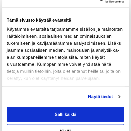
Tämä sivusto käyttää evästeitä
Käytämme evästeitä tarjoamamme sisällön ja mainosten
räätälöimiseen, sosiaalisen median ominaisuuksien
tukemiseen ja kävijämäärämme analysoimiseen. Lisäksi
jaamme sosiaalisen median, mainosalan ja analytiikka-
alan kumppaneillemme tietoja siitä, miten käytät
sivustoamme. Kumppanimme voivat yhdistää näitä
tietoja muihin tietoihin, joita olet antanut heille tai joita on
kerätty, kun olet käyttänyt heidän palvelujaan.
Näytä tiedot
HANDED BY KORIKASSIT
Salli kaikki
HANDED BY PARIS SHOPPER KORIKASSI, PE
PPER RED
Handed By Paris shopper -korikassi on täydellinen