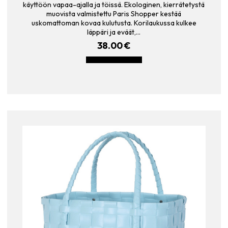
käyttöön vapaa-ajalla ja töissä. Ekologinen, kierrätetystä
muovista valmistettu Paris Shopper kestää
uskomattoman kovaa kulutusta. Korilaukussa kulkee
läppäri ja eväät,…
38.00
€
LISÄÄ OSTOSKORIIN