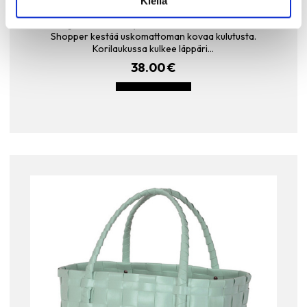
Kiellä
jokapäiväiseen käyttöön vapaa-ajalla ja töissä.
Ekologinen, kierrätetystä muovista valmistettu Paris
Shopper kestää uskomattoman kovaa kulutusta.
Korilaukussa kulkee läppäri…
38.00
€
LISÄÄ OSTOSKORIIN