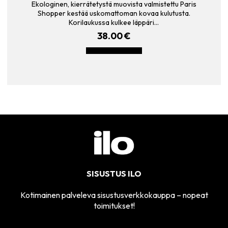
Ekologinen, kierrätetystä muovista valmistettu Paris
Shopper kestää uskomattoman kovaa kulutusta.
Korilaukussa kulkee läppäri…
38.00
€
LISÄÄ OSTOSKORIIN
SISUSTUS ILO
Kotimainen palveleva sisustusverkkokauppa – nopeat
toimitukset!