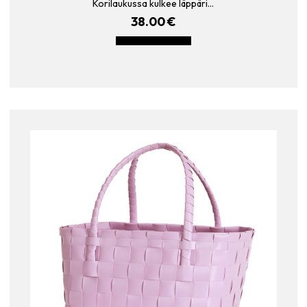
Korilaukussa kulkee läppäri…
38.00
€
LISÄÄ OSTOSKORIIN