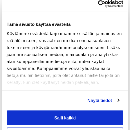
Tämä sivusto käyttää evästeitä
Käytämme evästeitä tarjoamamme sisällön ja mainosten
räätälöimiseen, sosiaalisen median ominaisuuksien
tukemiseen ja kävijämäärämme analysoimiseen. Lisäksi
jaamme sosiaalisen median, mainosalan ja analytiikka-
alan kumppaneillemme tietoja siitä, miten käytät
sivustoamme. Kumppanimme voivat yhdistää näitä
tietoja muihin tietoihin, joita olet antanut heille tai joita on
kerätty, kun olet käyttänyt heidän palvelujaan.
Näytä tiedot
ALESSI
ALESSI ANNA STICK SYÖMÄPUIKOT
Salli kaikki
Alessandro Mendinin suunnittelemat eebenpuusta
valmistetut Alessi Anna Stick syömäpuikot ovat