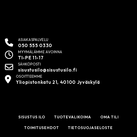
ASIAKASPALVELU
050 555 0330
MYYMÄLÄMME AVOINNA
TI-PE 11-17
SÄHKÖPOSTI
sisustusilo@sisustusilo.fi
OSOITTEEMME
Yliopistonkatu 21, 40100 Jyväskylä
SISUSTUS ILO
TUOTEVALIKOIMA
OMA TILI
TOIMITUSEHDOT
TIETOSUOJASELOSTE