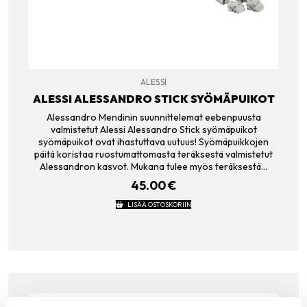
ALESSI
ALESSI ALESSANDRO STICK SYÖMÄPUIKOT
Alessandro Mendinin suunnittelemat eebenpuusta
valmistetut Alessi Alessandro Stick syömäpuikot
syömäpuikot ovat ihastuttava uutuus! Syömäpuikkojen
päitä koristaa ruostumattomasta teräksestä valmistetut
Alessandron kasvot. Mukana tulee myös teräksestä…
45.00
€
LISÄÄ OSTOSKORIIN