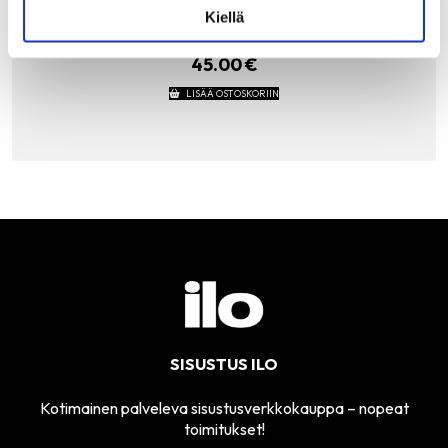
ihastuttava uutuus! Syömäpuikkojen päitä koristaa
Kiellä
ruostumattomasta teräksestä valmistetut Annan kasvot.
Mukana tulee myös teräksestä valmistettu…
45.00
€
LISÄÄ OSTOSKORIIN
SISUSTUS ILO
Kotimainen palveleva sisustusverkkokauppa – nopeat
toimitukset!