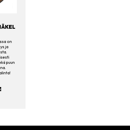
NÄKEL
ossa on
ys ja
sta.
isesti
sekä puun
ina.
linta!
N