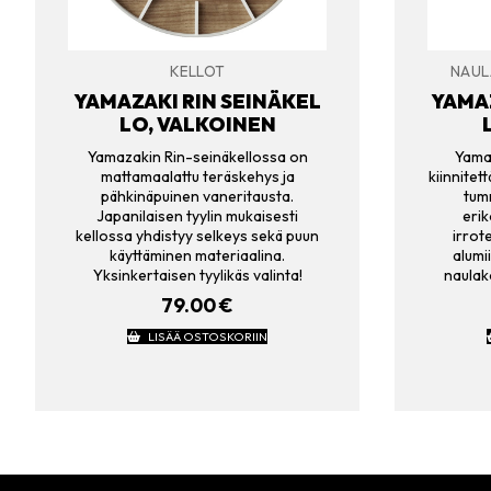
KELLOT
NAUL
YAMAZAKI RIN SEINÄKEL
YAMAZ
LO, VALKOINEN
Yamazakin Rin-seinäkellossa on
Yamaz
mattamaalattu teräskehys ja
kiinnitet
pähkinäpuinen vaneritausta.
tum
Japanilaisen tyylin mukaisesti
erik
kellossa yhdistyy selkeys sekä puun
irrot
käyttäminen materiaalina.
alumi
Yksinkertaisen tyylikäs valinta!
naulak
79.00
€
LISÄÄ OSTOSKORIIN