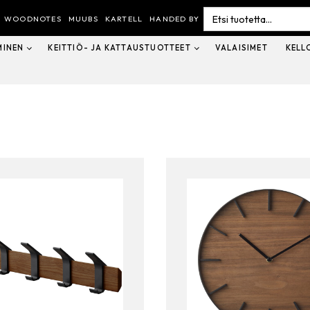
Search
for:
WOODNOTES
MUUBS
KARTELL
HANDED BY
MINEN
KEITTIÖ- JA KATTAUSTUOTTEET
VALAISIMET
KELL