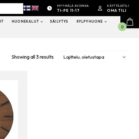
MYYMÄLÄ AVOINNA
KÄYTTÄJÄTILI
TI-PE 11-17
OMA TILI
OT
HUONEKALUT
SÄILYTYS
KYLPYHUONE
0
Showing all 3 results