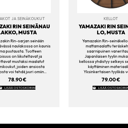
AKOT JA SEINÄKOUKUT
KELLOT
AKI RIN SEINÄNAU
YAMAZAKI RIN SEI
LAKKO, MUSTA
LO, MUSTA
akin Rin-sarjan seinään
Yamazakin Rin-seinäkell
tävässä naulakossa on kaunis
mattamaalattu teräskeh
ma puutausta. Tuotteen
saarnipuinen vaneritau
oisuus on liikuteltavat ja
Japanilaisen tyylin muka
ettavat mustaksi maalatut
kellossa yhdistyy selkeys 
inikoukut, joiden ansiosta
käyttäminen materiaal
osta voi tehdä juuri omiin…
Yksinkertaisen tyylikäs va
78.90
€
79.00
€
LISÄÄ OSTOSKORIIN
LISÄÄ OSTOSKORII