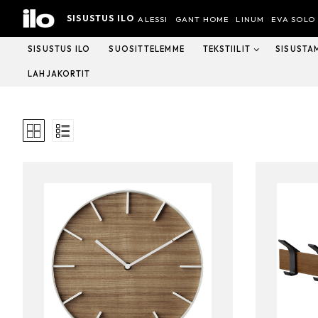
Hyppää
SISUSTUS ILO
sisältöön
ALESSI
GANT HOME
LINUM
EVA SOLO
SISUSTUS ILO
SUOSITTELEMME
TEKSTIILIT
SISUSTA
LAHJAKORTIT