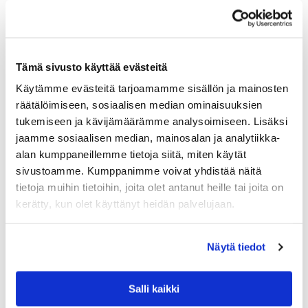
Tämä sivusto käyttää evästeitä
Käytämme evästeitä tarjoamamme sisällön ja mainosten
räätälöimiseen, sosiaalisen median ominaisuuksien
tukemiseen ja kävijämäärämme analysoimiseen. Lisäksi
jaamme sosiaalisen median, mainosalan ja analytiikka-
KEITTIÖ- JA KATTAUSTUOTTEET
alan kumppaneillemme tietoja siitä, miten käytät
MUUBS VALLEY, TUIKKUKUPPI TAI MUNAKUP
sivustoamme. Kumppanimme voivat yhdistää näitä
PI, LUONNONKIVI
tietoja muihin tietoihin, joita olet antanut heille tai joita on
Aito ja yksilöllinen rantakivi on hiottu sisäpuolelta ja syntyi
kerätty, kun olet käyttänyt heidän palvelujaan.
Muubs Valley munakuppi, joka on täydellisen sopiva myös
tuikkukynttilälle. Ulkopinta on luonnollisen karhea kivi ja
sisäpinta…
Näytä tiedot
15.00
€
LISÄÄ OSTOSKORIIN
Salli kaikki