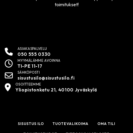
toimitukset!
ASIAKASPALVELU
050 555 0330
MYYMÄLÄMME AVOINNA
TI-PE 11-17
SÄHKÖPOSTI
sisustusilo@sisustusilo.fi
OSOITTEEMME
Yliopistonkatu 21, 40100 Jyväskylä
SISUSTUS ILO
TUOTEVALIKOIMA
OMA TILI