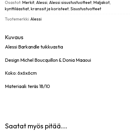
Osastot:
Merkit
,
Alessi
,
Alessi sisustustuotteet
,
Maljakot,
kynttiläastiat, kranssit ja koristeet
,
Sisustustuotteet
Tuotemerkki:
Alessi
Kuvaus
Alessi Barkandle tuikkuastia
Design Michel Boucquillon & Donia Maaoui
Koko: 6x6x6cm
Materiaali: teräs 18/10
Saatat myös pitää...