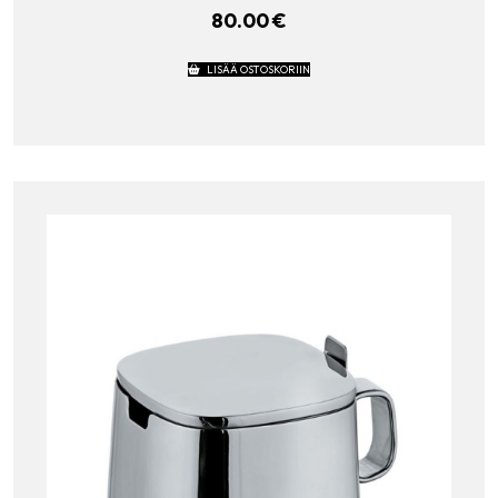
80.00
€
LISÄÄ OSTOSKORIIN