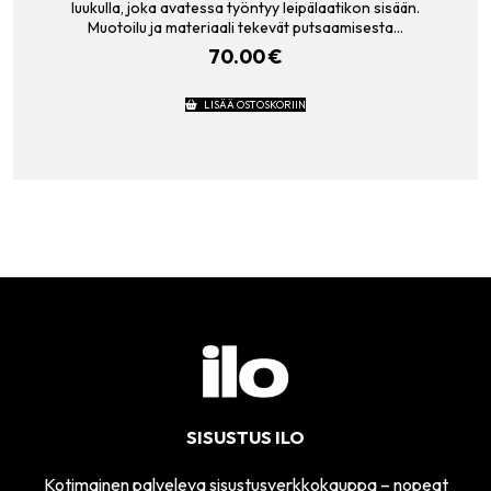
luukulla, joka avatessa työntyy leipälaatikon sisään.
Muotoilu ja materiaali tekevät putsaamisesta…
70.00
€
LISÄÄ OSTOSKORIIN
SISUSTUS ILO
Kotimainen palveleva sisustusverkkokauppa – nopeat