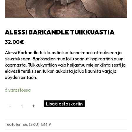
ALESSI BARKANDLE TUIKKUASTIA
32.00
€
Alessi Barkandle tuikkuastia luo tunnelmaa kattaukseen ja
sisustukseen. Barkandlen muotoilu saanut inspiraation puun
kaarnasta. Tuikkukynttilän valo heijastuu mielenkiintoisesti ja
elävästi teräksisen tuikun aukoista ja luo kauniita varjoja
pöydän pintaan.
6 varastossa
Alessi
Lisää ostoskoriin
-
+
Barkandle
tuikkuastia
määrä
Tuotetunnus (SKU):
BM19