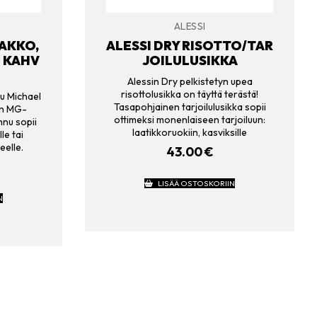
ALESSI
MAKKO,
ALESSI DRY RISOTTO/TAR
N KAHV
JOILULUSIKKA
Alessin Dry pelkistetyn upea
risottolusikka on täyttä terästä!
u Michael
Tasapohjainen tarjoilulusikka sopii
an MG-
ottimeksi monenlaiseen tarjoiluun:
nu sopii
laatikkoruokiin, kasviksille
le tai
eelle.
43.00
€
LISÄÄ OSTOSKORIIN
N