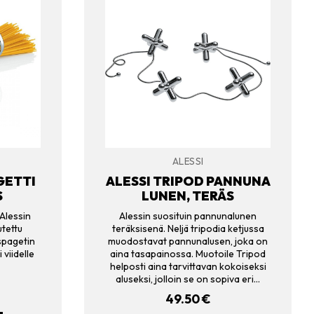
ALESSI
GETTI
ALESSI TRIPOD PANNUNA
S
LUNEN, TERÄS
 Alessin
Alessin suosituin pannunalunen
utettu
teräksisenä. Neljä tripodia ketjussa
 spagetin
muodostavat pannunalusen, joka on
 viidelle
aina tasapainossa. Muotoile Tripod
helposti aina tarvittavan kokoiseksi
aluseksi, jolloin se on sopiva eri…
49.50
€