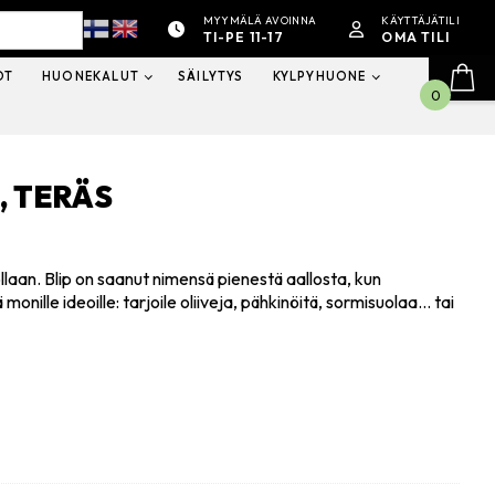
MYYMÄLÄ AVOINNA
KÄYTTÄJÄTILI
TI-PE 11-17
OMA TILI
OT
HUONEKALUT
SÄILYTYS
KYLPYHUONE
0
, TERÄS
laan. Blip on saanut nimensä pienestä aallosta, kun
monille ideoille: tarjoile oliiveja, pähkinöitä, sormisuolaa… tai