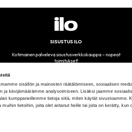
SISUSTUS ILO
Kotimainen palveleva sisustusverkkokauppa – nopeat
toimitukset!
teitä
mamme sisällön ja mainosten räätälöimiseen, sosiaalisen medi
MYYMÄLÄMME
n ja kävijämäärämme analysoimiseen. Lisäksi jaamme sosiaali
SÄHKÖPOSTI
AVOINNA
sisustusilo@sisustusilo.fi
-alan kumppaneillemme tietoja siitä, miten käytät sivustoamme
TI-PE 11-17
 muihin tietoihin, joita olet antanut heille tai joita on kerätty, kun 
ITUSEHDOT
TIETOSUOJASELOSTE
YHTEYSTIEDOT