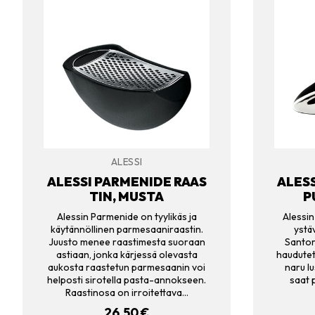
ALESSI
ALESSI PARMENIDE RAAS
ALESS
TIN, MUSTA
P
Alessin Parmenide on tyylikäs ja
Alessin
käytännöllinen parmesaaniraastin.
ystäv
Juusto menee raastimesta suoraan
Santor
astiaan, jonka kärjessä olevasta
haudutet
aukosta raastetun parmesaanin voi
naru lu
helposti sirotella pasta-annokseen.
saat 
Raastinosa on irroitettava…
26.50
€