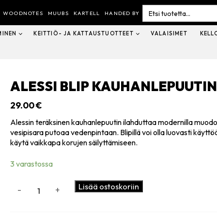
Search
for:
WOODNOTES
MUUBS
KARTELL
HANDED BY
MINEN
KEITTIÖ- JA KATTAUSTUOTTEET
VALAISIMET
KELL
ALESSI BLIP KAUHANLEPUUTIN
29.00
€
Alessin teräksinen kauhanlepuutin ilahduttaa modernilla muodol
vesipisara putoaa vedenpintaan. Blipillä voi olla luovasti käyttöä 
käytä vaikkapa korujen säilyttämiseen.
3 varastossa
Alessi
Lisää ostoskoriin
-
+
Blip
kauhanlepuutin,
teräs