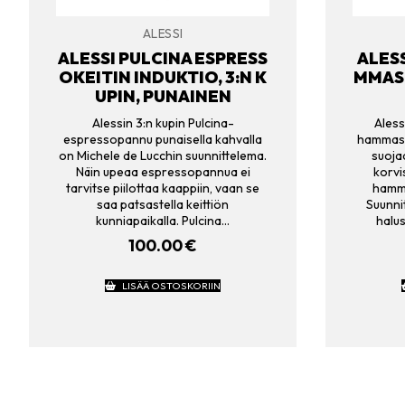
ALESSI
ALESSI PULCINA ESPRESS
ALES
OKEITIN INDUKTIO, 3:N K
MMAST
UPIN, PUNAINEN
Alessin 3:n kupin Pulcina-
Aless
espressopannu punaisella kahvalla
hammasti
on Michele de Lucchin suunnittelema.
suoja
Näin upeaa espressopannua ei
korvi
tarvitse piilottaa kaappiin, vaan se
hamma
saa patsastella keittiön
Suunni
kunniapaikalla. Pulcina…
halu
100.00
€
LISÄÄ OSTOSKORIIN