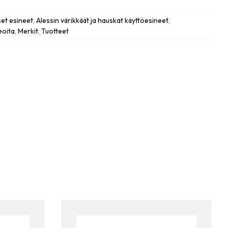
set esineet
,
Alessin värikkäät ja hauskat käyttöesineet
,
eoita
,
Merkit
,
Tuotteet