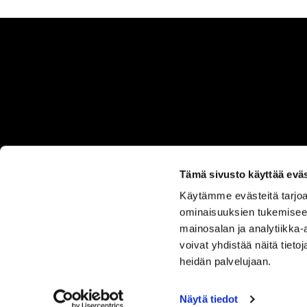
Tämä sivusto käyttää eväs
Käytämme evästeitä tarjoa
ASIAKASPALVELU
ominaisuuksien tukemisee
050 555
mainosalan ja analytiikka
0330
voivat yhdistää näitä tietoja
heidän palvelujaan.
Näytä tiedot
SISUSTUS ILO
TUOTEVALIKOIMA
OMA TILI
TOIM