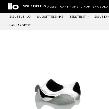
Hyppää
SISUSTUS ILO
sisältöön
ALESSI
GANT HOME
LINUM
EVA SOLO
SISUSTUS ILO
SUOSITTELEMME
TEKSTIILIT
SISUSTA
LAHJAKORTIT