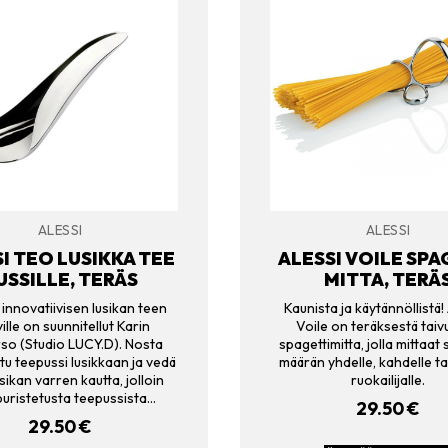
ALESSI
ALESSI
I TEO LUSIKKA TEE
ALESSI VOILE SPA
USSILLE, TERÄS
MITTA, TERÄ
 innovatiivisen lusikan teen
Kaunista ja käytännöllistä!
ille on suunnitellut Karin
Voile on teräksestä taiv
so (Studio LUCY.D). Nosta
spagettimitta, jolla mittaat
tu teepussi lusikkaan ja vedä
määrän yhdelle, kahdelle tai
sikan varren kautta, jolloin
ruokailijalle.
puristetusta teepussista…
29.50
€
29.50
€