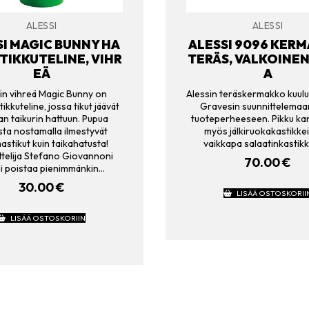
ALESSI
ALESSI
SI MAGIC BUNNY HA
ALESSI 9096 KER
IKKUTELINE, VIHR
TERÄS, VALKOINE
EÄ
A
in vihreä Magic Bunny on
Alessin teräskermakko kuulu
kkuteline, jossa tikut jäävät
Gravesin suunnittelema
an taikurin hattuun. Pupua
tuoteperheeseen. Pikku kan
sta nostamalla ilmestyvät
myös jälkiruokakastikkeil
stikut kuin taikahatusta!
vaikkapa salaatinkastikk
ttelija Stefano Giovannoni
70.00
€
si poistaa pienimmänkin…
30.00
€
LISÄÄ OSTOSKORII
LISÄÄ OSTOSKORIIN