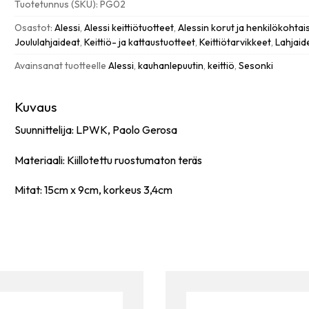
Tuotetunnus (SKU):
PG02
määrä
Osastot:
Alessi
,
Alessi keittiötuotteet
,
Alessin korut ja henkilökohtai
Joululahjaideat
,
Keittiö- ja kattaustuotteet
,
Keittiötarvikkeet
,
Lahjaid
Avainsanat tuotteelle
Alessi
,
kauhanlepuutin
,
keittiö
,
Sesonki
Kuvaus
Suunnittelija: LPWK, Paolo Gerosa
Materiaali: Kiillotettu ruostumaton teräs
Mitat: 15cm x 9cm, korkeus 3,4cm