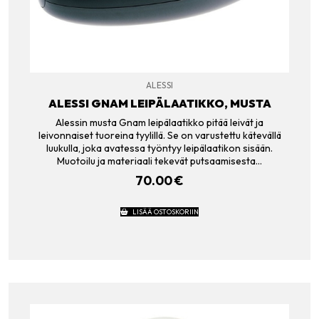
ALESSI
ALESSI GNAM LEIPÄLAATIKKO, MUSTA
Alessin musta Gnam leipälaatikko pitää leivät ja
leivonnaiset tuoreina tyylillä. Se on varustettu kätevällä
luukulla, joka avatessa työntyy leipälaatikon sisään.
Muotoilu ja materiaali tekevät putsaamisesta…
70.00
€
LISÄÄ OSTOSKORIIN