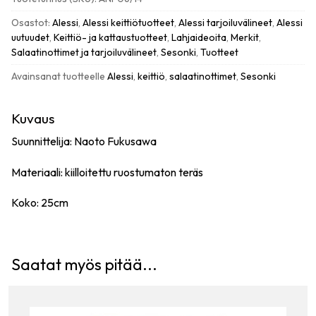
määrä
Osastot:
Alessi
,
Alessi keittiötuotteet
,
Alessi tarjoiluvälineet
,
Alessi
uutuudet
,
Keittiö- ja kattaustuotteet
,
Lahjaideoita
,
Merkit
,
Salaatinottimet ja tarjoiluvälineet
,
Sesonki
,
Tuotteet
Avainsanat tuotteelle
Alessi
,
keittiö
,
salaatinottimet
,
Sesonki
Kuvaus
Suunnittelija: Naoto Fukusawa
Materiaali: kiilloitettu ruostumaton teräs
Koko: 25cm
Saatat myös pitää...