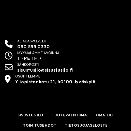
ASIAKASPALVELU
050 555 0330
MYYMÄLÄMME AVOINNA
TI-PE 11-17
SÄHKÖPOSTI
sisustusilo@sisustusilo.fi
OSOITTEEMME
Yliopistonkatu 21, 40100 Jyväskylä
SISUSTUS ILO
TUOTEVALIKOIMA
OMA TILI
TOIMITUSEHDOT
TIETOSUOJASELOSTE