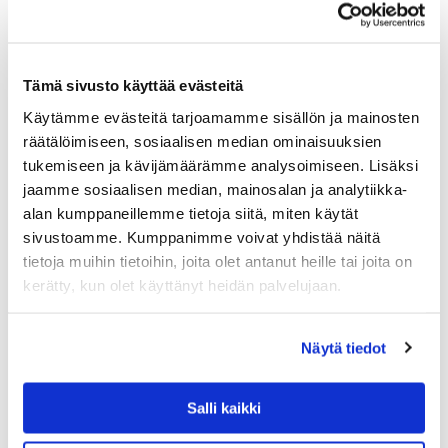
Tämä sivusto käyttää evästeitä
Käytämme evästeitä tarjoamamme sisällön ja mainosten
räätälöimiseen, sosiaalisen median ominaisuuksien
tukemiseen ja kävijämäärämme analysoimiseen. Lisäksi
jaamme sosiaalisen median, mainosalan ja analytiikka-
alan kumppaneillemme tietoja siitä, miten käytät
ALESSI
sivustoamme. Kumppanimme voivat yhdistää näitä
ALESSI KNIFEFORKSPOON SALAATINOTTIM
tietoja muihin tietoihin, joita olet antanut heille tai joita on
ET, TERÄS
kerätty, kun olet käyttänyt heidän palvelujaan.
Alessin Knifeforkspoon-sarjan salaatinottimet sopivat
arkeen ja juhlaan. Jasper Morrisonin suunnittelemien
ottimien pelkistetty muotokieli on helppo yhdistää erilaisiin
Näytä tiedot
tarjoiluvateihin ja salaattikulhoihin. Salaatinottimien
lusikoita voit käyttää myös…
39.00
€
Salli kaikki
LISÄÄ OSTOSKORIIN