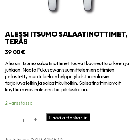
ALESSI ITSUMO SALAATINOTTIMET,
TERÄS
39.00
€
Alessin Itsumo salaatinottimet tuovat kauneutta arkeen ja
juhlaan. Naoto Fukusawan suunnittelemien ottimien
pelkistetty muotokieli on helppo yhdistää erilaisiin
tarjoiluvateihin ja salaattikulhoihin. Salaatinottimia voit
käyttää myös erikseen tarjoilulusikoina.
2 varastossa
Alessi
Lisää ostoskoriin
-
+
Itsumo
salaatinottimet,
teräs
Tuotetunnus (SKU):
ANF06/14