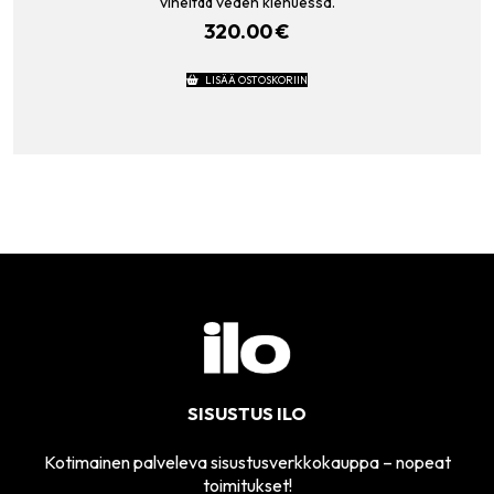
viheltää veden kiehuessa.
320.00
€
LISÄÄ OSTOSKORIIN
SISUSTUS ILO
Kotimainen palveleva sisustusverkkokauppa – nopeat
toimitukset!