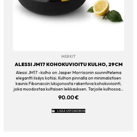
MERKIT
ALESSI JM17 KOHOKUVIOITU KULHO, 29CM
Alessi JM17 -kulho on Jasper Morrisonin suunnittelema
elegantti lisäys kotiisi. Kulhon pinnalla on minimalistisen
kaunis Fibonaccin lukujonosta rakentuva kohokuviointi,
joka muodostaa kultaisen leikkauksen. Tarjoile kulhossa…
90.00
€
LISÄÄ OSTOSKORIIN