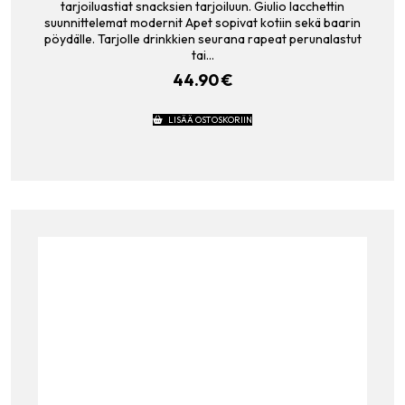
tarjoiluastiat snacksien tarjoiluun. Giulio Iacchettin
suunnittelemat modernit Apet sopivat kotiin sekä baarin
pöydälle. Tarjolle drinkkien seurana rapeat perunalastut
tai…
44.90
€
LISÄÄ OSTOSKORIIN