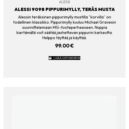
ALESSI
ALESSI 9098 PIPPURIMYLLY, TERÄS MUSTA
Alessin teräksinen pippurimylly mustilla ”korvilla” on
todellinen klassikko. Pippurimylly kuuluu Michael Gravesin
suunnittelemaan MG-tuoteperheeseen. Nuppia
kiertämällä voit säätää jauhettavan pippurin karkeutta.
Helppo täyttää ja käyttää.
99.00
€
LISÄÄ OSTOSKORIIN