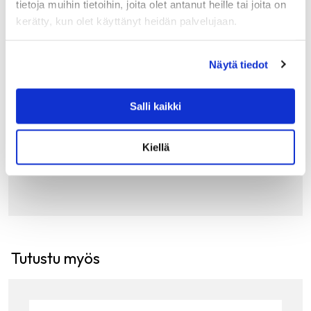
tietoja muihin tietoihin, joita olet antanut heille tai joita on
kerätty, kun olet käyttänyt heidän palvelujaan.
MERKIT
ALESSI JM17 KOHOKUVIOITU KULHO, 21CM
Näytä tiedot
Alessi JM17 -kulho on Jasper Morrisonin suunnittelema
elegantti lisäys kotiisi. Kulhon pinnalla on minimalistisen
Salli kaikki
kaunis Fibonaccin lukujonosta rakentuva kohokuviointi,
joka muodostaa kultaisen leikkauksen. Tarjoile kulhossa…
60.00
€
Kiellä
LISÄÄ OSTOSKORIIN
Tutustu myös