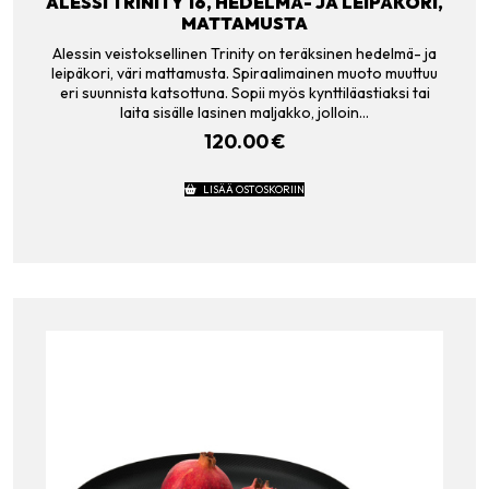
ALESSI TRINITY 16, HEDELMÄ- JA LEIPÄKORI,
MATTAMUSTA
Alessin veistoksellinen Trinity on teräksinen hedelmä- ja
leipäkori, väri mattamusta. Spiraalimainen muoto muuttuu
eri suunnista katsottuna. Sopii myös kynttiläastiaksi tai
laita sisälle lasinen maljakko, jolloin…
120.00
€
LISÄÄ OSTOSKORIIN