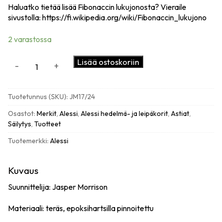
Haluatko tietää lisää Fibonaccin lukujonosta? Vieraile
sivustolla:
https://fi.wikipedia.org/wiki/Fibonaccin_lukujono
2 varastossa
Alessi
Lisää ostoskoriin
-
+
JM17
kohokuvioitu
kulho,
Tuotetunnus (SKU):
JM17/24
24cm
määrä
Osastot:
Merkit
,
Alessi
,
Alessi hedelmä- ja leipäkorit
,
Astiat
,
Säilytys
,
Tuotteet
Tuotemerkki:
Alessi
Kuvaus
Suunnittelija: Jasper Morrison
Materiaali:
teräs, epoksihartsilla pinnoitettu