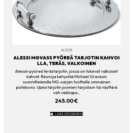
ALESSI
ALESSI MGVASS PYÖREÄ TARJOTIN KAHVOI
LLA, TERÄS, VALKOINEN
Alessin pyöreä terästarjotin, jossa on tukevat valkoiset
kahvat. Reunoja kehystää Michael Gravesin
suunnittelemille MG-sarjan tuotteille ominainen
pistekuvio. Upea tarjotin juomien tarjoiluun tai näyttävä
vati vaikkapa…
245.00
€
LISÄÄ OSTOSKORIIN