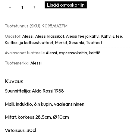
Alessi
Lisää ostoskoriin
-
+
La
Cupola
espressokeitin
Tuotetunnus (SKU):
9095/6AZFM
määrä
Osastot:
Alessi
,
Alessi klassikot
,
Alessi tee ja kahvi
,
Kahvi & tee
,
Keittiö- ja kattaustuotteet
,
Merkit
,
Sesonki
,
Tuotteet
Avainsanat tuotteelle
Alessi
,
espressokeitin
,
keittiö
Tuotemerkki:
Alessi
Kuvaus
Suunnittelija: Aldo Rossi 1988
Malli: induktio, 6:n kupin, vaaleansininen
Mitat: korkeus 28,5cm, Ø 10cm
Vetoisuus: 30cl