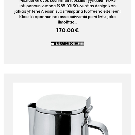
Michael Graves suunnitteli Alessille tyylikkään 9093
lintupannun vuonna 1985. Yli 30-vuotias designikoni
jatkaa yhtenä Alessin suosituimpana tuotteena edelleen!
Klassikkopannun nokassa päivystää pieni lintu, joka
ilmoittaa…
170.00
€
LISÄÄ OSTOSKORIIN