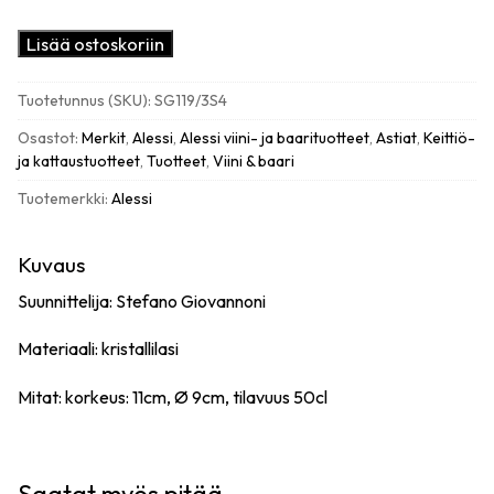
Alessi
Lisää ostoskoriin
Mami
XL
Tuotetunnus (SKU):
SG119/3S4
long
drink
Osastot:
Merkit
,
Alessi
,
Alessi viini- ja baarituotteet
,
Astiat
,
Keittiö-
lasit
ja kattaustuotteet
,
Tuotteet
,
Viini & baari
(4kpl)
Tuotemerkki:
Alessi
määrä
Kuvaus
Suunnittelija: Stefano Giovannoni
Materiaali: kristallilasi
Mitat: korkeus: 11cm,
Ø
9cm, tilavuus 50cl