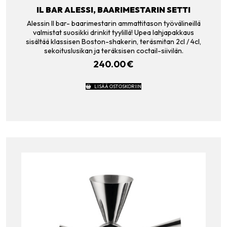
IL BAR ALESSI, BAARIMESTARIN SETTI
Alessin Il bar- baarimestarin ammattitason työvälineillä
valmistat suosikki drinkit tyylillä! Upea lahjapakkaus
sisältää klassisen Boston-shakerin, teräsmitan 2cl / 4cl,
sekoituslusikan ja teräksisen coctail-siivilän.
240.00
€
LISÄÄ OSTOSKORIIN