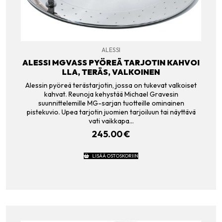
ALESSI
ALESSI MGVASS PYÖREÄ TARJOTIN KAHVOI
LLA, TERÄS, VALKOINEN
Alessin pyöreä terästarjotin, jossa on tukevat valkoiset
kahvat. Reunoja kehystää Michael Gravesin
suunnittelemille MG-sarjan tuotteille ominainen
pistekuvio. Upea tarjotin juomien tarjoiluun tai näyttävä
vati vaikkapa…
245.00
€
LISÄÄ OSTOSKORIIN