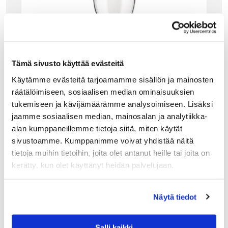
Tämä sivusto käyttää evästeitä
Käytämme evästeitä tarjoamamme sisällön ja mainosten
räätälöimiseen, sosiaalisen median ominaisuuksien
tukemiseen ja kävijämäärämme analysoimiseen. Lisäksi
jaamme sosiaalisen median, mainosalan ja analytiikka-
MERKIT
alan kumppaneillemme tietoja siitä, miten käytät
ALESSI MAMI XL SAMPPANJALASIT (4 KPL)
sivustoamme. Kumppanimme voivat yhdistää näitä
tietoja muihin tietoihin, joita olet antanut heille tai joita on
Alessi Mami XL samppanjalasit tekevät vaikutuksen
hillityllä eleganssillaan – niiden siro ja korkea muoto on
kerätty, kun olet käyttänyt heidän palvelujaan.
suunniteltu korostamaan kuohuviinien ja samppanjan
hienostuneita kuplia sekä raikkaita aromeja.…
52.00
€
Näytä tiedot
LISÄÄ OSTOSKORIIN
Salli kaikki