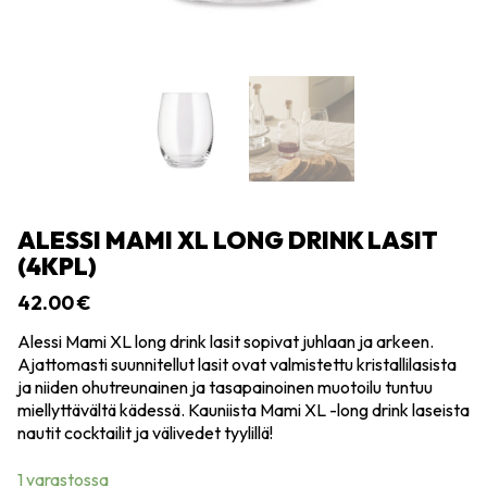
ALESSI MAMI XL LONG DRINK LASIT
(4KPL)
42.00
€
Alessi Mami XL long drink lasit sopivat juhlaan ja arkeen.
Ajattomasti suunnitellut lasit ovat valmistettu kristallilasista
ja niiden ohutreunainen ja tasapainoinen muotoilu tuntuu
miellyttävältä kädessä. Kauniista Mami XL -long drink laseista
nautit cocktailit ja välivedet tyylillä!
1 varastossa