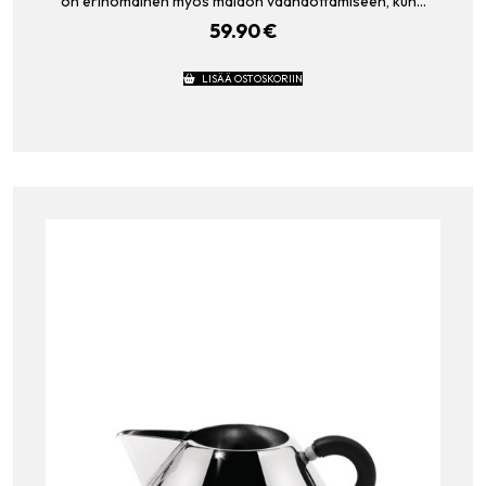
on erinomainen myös maidon vaahdottamiseen, kun…
59.90
€
LISÄÄ OSTOSKORIIN