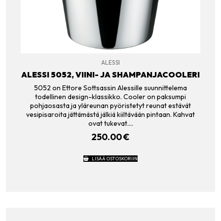
ALESSI
ALESSI 5052, VIINI- JA SHAMPANJACOOLERI
5052 on Ettore Sottsassin Alessille suunnittelema
todellinen design-klassikko. Cooler on paksumpi
pohjaosasta ja yläreunan pyöristetyt reunat estävät
vesipisaroita jättämästä jälkiä kiiltävään pintaan. Kahvat
ovat tukevat.…
250.00
€
LISÄÄ OSTOSKORIIN