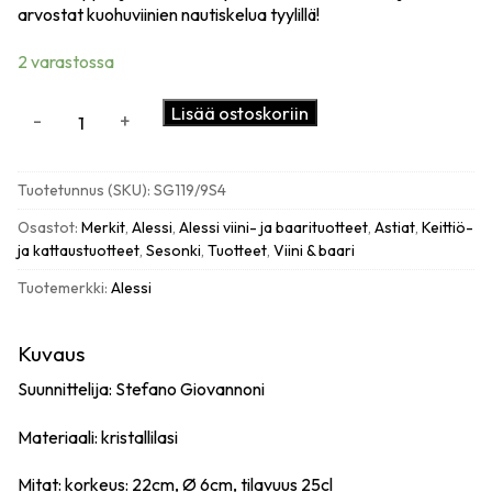
arvostat kuohuviinien nautiskelua tyylillä!
2 varastossa
Alessi
Lisää ostoskoriin
-
+
Mami
XL
samppanjalasit
Tuotetunnus (SKU):
SG119/9S4
(4
kpl)
Osastot:
Merkit
,
Alessi
,
Alessi viini- ja baarituotteet
,
Astiat
,
Keittiö-
määrä
ja kattaustuotteet
,
Sesonki
,
Tuotteet
,
Viini & baari
Tuotemerkki:
Alessi
Kuvaus
Suunnittelija: Stefano Giovannoni
Materiaali: kristallilasi
Mitat: korkeus: 22cm,
Ø
6cm, tilavuus 25cl