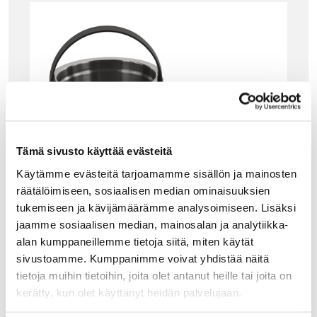
Tämä sivusto käyttää evästeitä
Käytämme evästeitä tarjoamamme sisällön ja mainosten
räätälöimiseen, sosiaalisen median ominaisuuksien
tukemiseen ja kävijämäärämme analysoimiseen. Lisäksi
jaamme sosiaalisen median, mainosalan ja analytiikka-
alan kumppaneillemme tietoja siitä, miten käytät
sivustoamme. Kumppanimme voivat yhdistää näitä
ALESSI
tietoja muihin tietoihin, joita olet antanut heille tai joita on
ALESSI THE TENDING BOX, JÄÄPALA-ASTIA
kerätty, kun olet käyttänyt heidän palvelujaan.
Alessi The tending box on Giulio Iacchettin Alessille