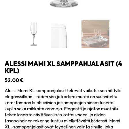
ALESSI MAMI XL SAMPPANJALASIT (4
KPL)
52.00
€
Alessi Mami XL samppanjalasit tekevät vaikutuksen hillityllä
eleganssillaan – niiden siro ja korkea muoto on suunniteltu
korostamaan kuohuviinien ja samppanjan hienostuneita
kuplia sekä raikkaita aromeja. Elegantti ja ajaton muotoilu
tekee laseista näyttävän lisän kattaukseen, ja niiden
tasapainoinen rakenne tuntuu miellyttävältä kädessä. Mami
XL -samppanjalasit ovat täydellinen valinta sinulle, joka