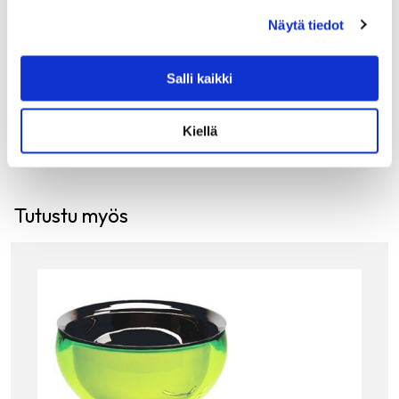
suunnittelema kätevä jääpala-astia setti. Setin mukana
tulee kulho, jossa on muovinen kahva, kansi ja atulat, jotka
Näytä tiedot
asettuvat…
120.00
€
Salli kaikki
LISÄÄ OSTOSKORIIN
Kiellä
Tutustu myös