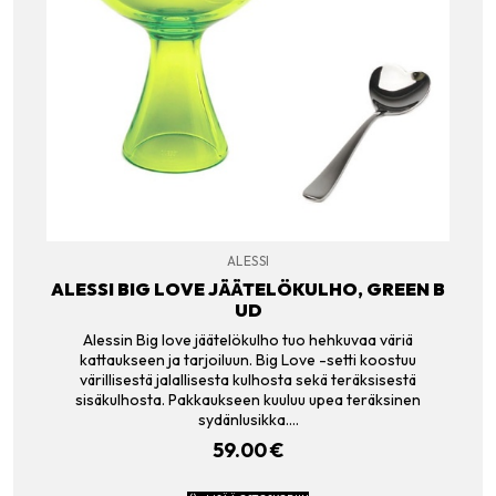
ALESSI
ALESSI BIG LOVE JÄÄTELÖKULHO, GREEN B
UD
Alessin Big love jäätelökulho tuo hehkuvaa väriä
kattaukseen ja tarjoiluun. Big Love -setti koostuu
värillisestä jalallisesta kulhosta sekä teräksisestä
sisäkulhosta. Pakkaukseen kuuluu upea teräksinen
sydänlusikka.…
59.00
€