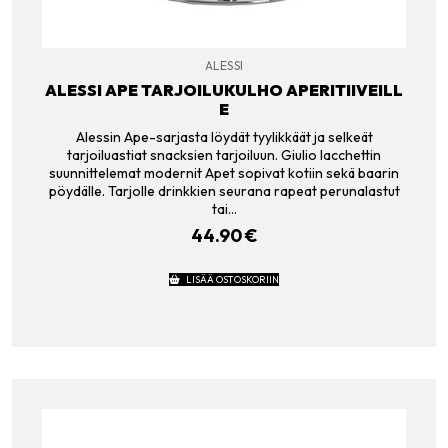
ALESSI
ALESSI APE TARJOILUKULHO APERITIIVEILL
E
Alessin Ape-sarjasta löydät tyylikkäät ja selkeät
tarjoiluastiat snacksien tarjoiluun. Giulio Iacchettin
suunnittelemat modernit Apet sopivat kotiin sekä baarin
pöydälle. Tarjolle drinkkien seurana rapeat perunalastut
tai…
44.90
€
LISÄÄ OSTOSKORIIN