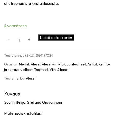
ohutreunaisista kristallilaseista.
4 varastossa
Alessi
Lisää ostoskoriin
-
+
Mami
XL
punaviinilasit
Tuotetunnus (SKU):
SG119/0S4
(4
kpl)
Osastot:
Merkit
,
Alessi
,
Alessi viini- ja baarituotteet
,
Astiat
,
Keittiö-
määrä
ja kattaustuotteet
,
Tuotteet
,
Viini & baari
Tuotemerkki:
Alessi
Kuvaus
Suunnittelija: Stefano Giovannoni
Materiaali: kristallilasi