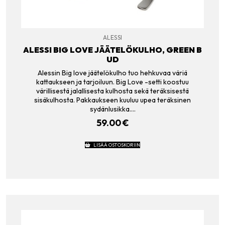
ALESSI
ALESSI BIG LOVE JÄÄTELÖKULHO, GREEN B
UD
Alessin Big love jäätelökulho tuo hehkuvaa väriä
kattaukseen ja tarjoiluun. Big Love -setti koostuu
värillisestä jalallisesta kulhosta sekä teräksisestä
sisäkulhosta. Pakkaukseen kuuluu upea teräksinen
sydänlusikka.…
59.00
€
LISÄÄ OSTOSKORIIN