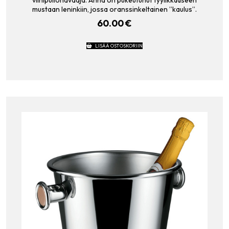
viinipullonavaaja. Anna on pukeutunut tyylikkääseen
mustaan leninkiin, jossa oranssinkeltainen ”kaulus”.
60.00
€
LISÄÄ OSTOSKORIIN