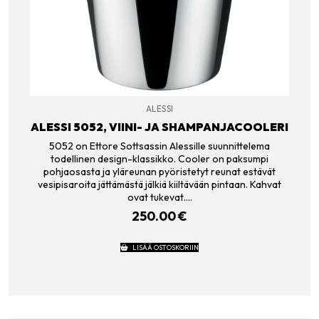
ALESSI
ALESSI 5052, VIINI- JA SHAMPANJACOOLERI
5052 on Ettore Sottsassin Alessille suunnittelema
todellinen design-klassikko. Cooler on paksumpi
pohjaosasta ja yläreunan pyöristetyt reunat estävät
vesipisaroita jättämästä jälkiä kiiltävään pintaan. Kahvat
ovat tukevat.…
250.00
€
LISÄÄ OSTOSKORIIN