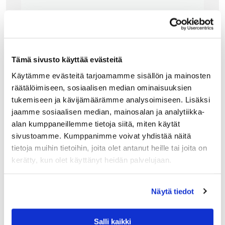
Tämä sivusto käyttää evästeitä
Käytämme evästeitä tarjoamamme sisällön ja mainosten
räätälöimiseen, sosiaalisen median ominaisuuksien
tukemiseen ja kävijämäärämme analysoimiseen. Lisäksi
jaamme sosiaalisen median, mainosalan ja analytiikka-
ALESSI
alan kumppaneillemme tietoja siitä, miten käytät
ALESSI KALAVATI JA TARJOILULAUTANEN 7
0CM, TERÄS
sivustoamme. Kumppanimme voivat yhdistää näitä
tietoja muihin tietoihin, joita olet antanut heille tai joita on
Ovaalin muotoiselle Alessin kalavadille (70cm) laitat
suurenkin kalasaaliin upeasti tarjolle! Somista
kerätty, kun olet käyttänyt heidän palvelujaan.
sitruunalohkoilla ja tillin kukinnoilla. Rapujuhlien aikaan vati
on mitä parhain tarjoiluastia saksiniekoille. Muotonsa
ansioista…
Näytä tiedot
110.50
€
Salli kaikki
LISÄÄ OSTOSKORIIN