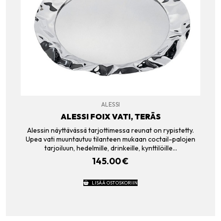
ALESSI
ALESSI FOIX VATI, TERÄS
Alessin näyttävässä tarjottimessa reunat on rypistetty.
Upea vati muuntautuu tilanteen mukaan coctail-palojen
tarjoiluun, hedelmille, drinkeille, kynttilöille…
145.00
€
LISÄÄ OSTOSKORIIN