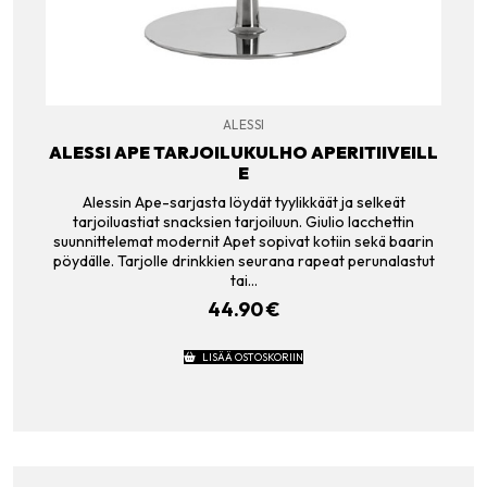
ALESSI
ALESSI APE TARJOILUKULHO APERITIIVEILL
E
Alessin Ape-sarjasta löydät tyylikkäät ja selkeät
tarjoiluastiat snacksien tarjoiluun. Giulio Iacchettin
suunnittelemat modernit Apet sopivat kotiin sekä baarin
pöydälle. Tarjolle drinkkien seurana rapeat perunalastut
tai…
44.90
€
LISÄÄ OSTOSKORIIN