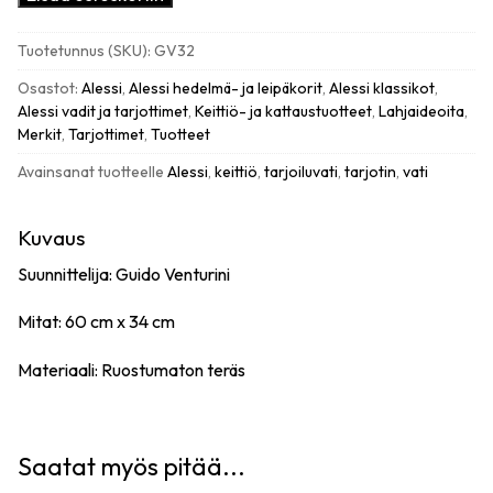
Opus
vati,
Tuotetunnus (SKU):
GV32
teräs
määrä
Osastot:
Alessi
,
Alessi hedelmä- ja leipäkorit
,
Alessi klassikot
,
Alessi vadit ja tarjottimet
,
Keittiö- ja kattaustuotteet
,
Lahjaideoita
,
Merkit
,
Tarjottimet
,
Tuotteet
Avainsanat tuotteelle
Alessi
,
keittiö
,
tarjoiluvati
,
tarjotin
,
vati
Kuvaus
Suunnittelija: Guido Venturini
Mitat: 60 cm x 34 cm
Materiaali: Ruostumaton teräs
Saatat myös pitää...