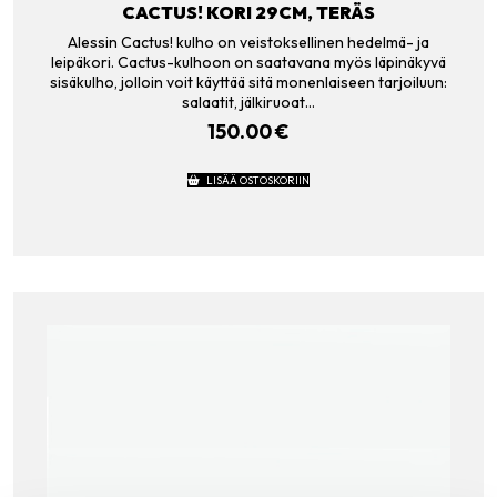
CACTUS! KORI 29CM, TERÄS
Alessin Cactus! kulho on veistoksellinen hedelmä- ja
leipäkori. Cactus-kulhoon on saatavana myös läpinäkyvä
sisäkulho, jolloin voit käyttää sitä monenlaiseen tarjoiluun:
salaatit, jälkiruoat…
150.00
€
LISÄÄ OSTOSKORIIN