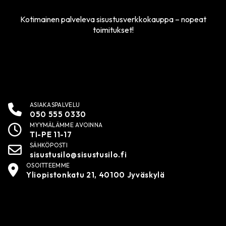
Kotimainen palveleva sisustusverkkokauppa – nopeat
toimitukset!
ASIAKASPALVELU
050 555 0330
MYYMÄLÄMME AVOINNA
TI-PE 11-17
SÄHKÖPOSTI
sisustusilo@sisustusilo.fi
OSOITTEEMME
Yliopistonkatu 21, 40100 Jyväskylä