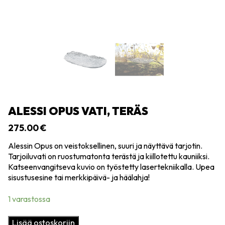
ALESSI OPUS VATI, TERÄS
275.00
€
Alessin Opus on veistoksellinen, suuri ja näyttävä tarjotin.
Tarjoiluvati on ruostumatonta terästä ja kiillotettu kauniiksi.
Katseenvangitseva kuvio on työstetty lasertekniikalla. Upea
sisustusesine tai merkkipäivä- ja häälahja!
1 varastossa
Alessi
Lisää ostoskoriin