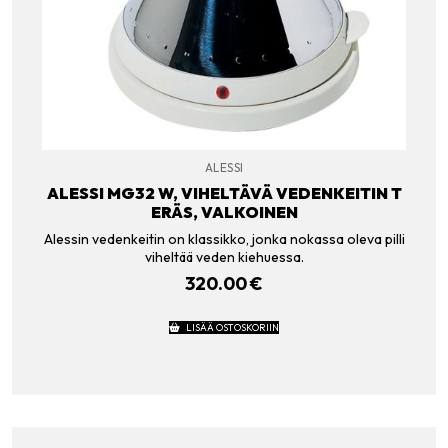
ALESSI
ALESSI MG32 W, VIHELTÄVÄ VEDENKEITIN T
ERÄS, VALKOINEN
Alessin vedenkeitin on klassikko, jonka nokassa oleva pilli
viheltää veden kiehuessa.
320.00
€
LISÄÄ OSTOSKORIIN