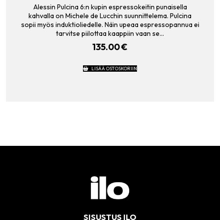
Alessin Pulcina 6:n kupin espressokeitin punaisella
kahvalla on Michele de Lucchin suunnittelema. Pulcina
sopii myös induktioliedelle. Näin upeaa espressopannua ei
tarvitse piilottaa kaappiin vaan se…
135.00
€
LISÄÄ OSTOSKORIIN
SISUSTUS ILO