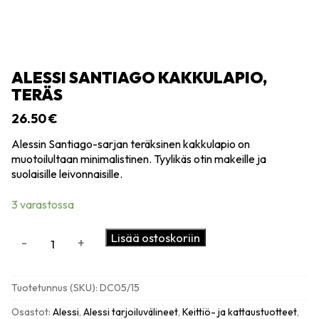
ALESSI SANTIAGO KAKKULAPIO,
TERÄS
26.50
€
Alessin Santiago-sarjan teräksinen kakkulapio on
muotoilultaan minimalistinen. Tyylikäs otin makeille ja
suolaisille leivonnaisille.
3 varastossa
Alessi
Lisää ostoskoriin
-
+
Santiago
kakkulapio,
teräs
Tuotetunnus (SKU):
DC05/15
määrä
Osastot:
Alessi
,
Alessi tarjoiluvälineet
,
Keittiö- ja kattaustuotteet
,