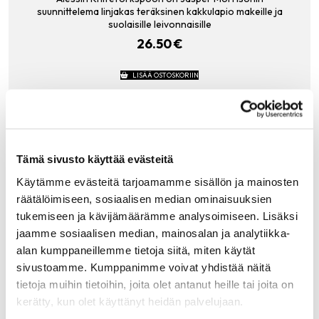
suunnittelema linjakas teräksinen kakkulapio makeille ja
suolaisille leivonnaisille
26.50
€
LISÄÄ OSTOSKORIIN
Tämä sivusto käyttää evästeitä
Tutustu myös
Käytämme evästeitä tarjoamamme sisällön ja mainosten
räätälöimiseen, sosiaalisen median ominaisuuksien
tukemiseen ja kävijämäärämme analysoimiseen. Lisäksi
jaamme sosiaalisen median, mainosalan ja analytiikka-
alan kumppaneillemme tietoja siitä, miten käytät
sivustoamme. Kumppanimme voivat yhdistää näitä
tietoja muihin tietoihin, joita olet antanut heille tai joita on
kerätty, kun olet käyttänyt heidän palvelujaan.