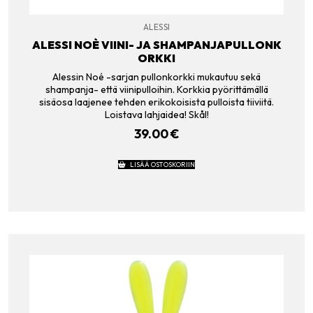
ALESSI
ALESSI NOÈ VIINI- JA SHAMPANJAPULLONK
ORKKI
Alessin Noé -sarjan pullonkorkki mukautuu sekä
shampanja- että viinipulloihin. Korkkia pyörittämällä
sisäosa laajenee tehden erikokoisista pulloista tiiviitä.
Loistava lahjaidea! Skål!
39.00
€
LISÄÄ OSTOSKORIIN