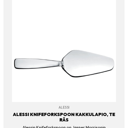
ALESSI
ALESSI KNIFEFORKSPOON KAKKULAPIO, TE
RÄS
Alessin Knifeforkspoon on Jasper Morrisonin