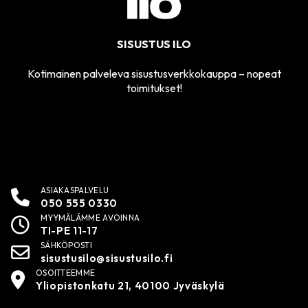
SISUSTUS ILO
Kotimainen palveleva sisustusverkkokauppa – nopeat
toimitukset!
ASIAKASPALVELU
050 555 0330
MYYMÄLÄMME AVOINNA
TI-PE 11-17
SÄHKÖPOSTI
sisustusilo@sisustusilo.fi
OSOITTEEMME
Yliopistonkatu 21, 40100 Jyväskylä