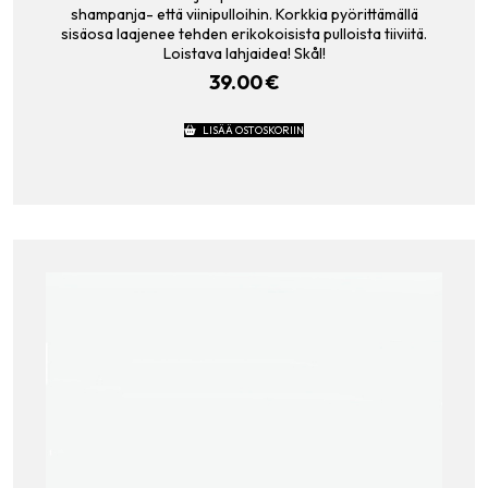
shampanja- että viinipulloihin. Korkkia pyörittämällä
sisäosa laajenee tehden erikokoisista pulloista tiiviitä.
Loistava lahjaidea! Skål!
39.00
€
LISÄÄ OSTOSKORIIN