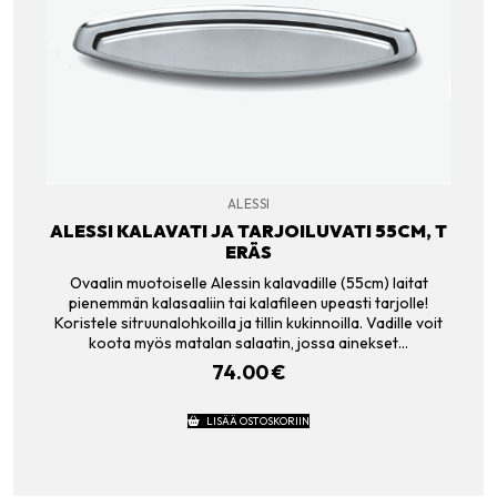
ALESSI
ALESSI KALAVATI JA TARJOILUVATI 55CM, T
ERÄS
Ovaalin muotoiselle Alessin kalavadille (55cm) laitat
pienemmän kalasaaliin tai kalafileen upeasti tarjolle!
Koristele sitruunalohkoilla ja tillin kukinnoilla. Vadille voit
koota myös matalan salaatin, jossa ainekset…
74.00
€
LISÄÄ OSTOSKORIIN