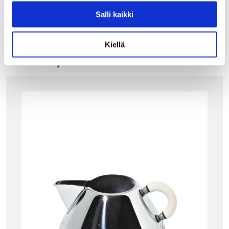
Salli kaikki
Kiellä
Tutustu myös