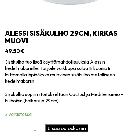
ALESSI SISÄKULHO 29CM, KIRKAS
MUOVI
49.50
€
Sisäkulho tuo lisää käyttömahdollisuuksia Alessin
hedelmäkoreille. Tarjoile vaikkapa salaatti kauniisti
laittamalla läpinäkyvä muovinen sisäkulho metalliseen
hedelmäkoriin.
Sisäkulho sopii mitoitukseltaan Cactus! ja Mediterraneo -
kulhoihin (halkaisija 29cm)
2 varastossa
Alessi
Lisää ostoskoriin
-
+
Sisäkulho