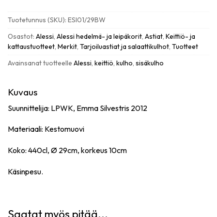
29cm,
kirkas
Tuotetunnus (SKU):
ESI01/29BW
muovi
määrä
Osastot:
Alessi
,
Alessi hedelmä- ja leipäkorit
,
Astiat
,
Keittiö- ja
kattaustuotteet
,
Merkit
,
Tarjoiluastiat ja salaattikulhot
,
Tuotteet
Avainsanat tuotteelle
Alessi
,
keittiö
,
kulho
,
sisäkulho
Kuvaus
Suunnittelija: LPWK, Emma Silvestris 2012
Materiaali: Kestomuovi
Koko: 440cl, Ø 29cm, korkeus 10cm
Käsinpesu.
Saatat myös pitää...