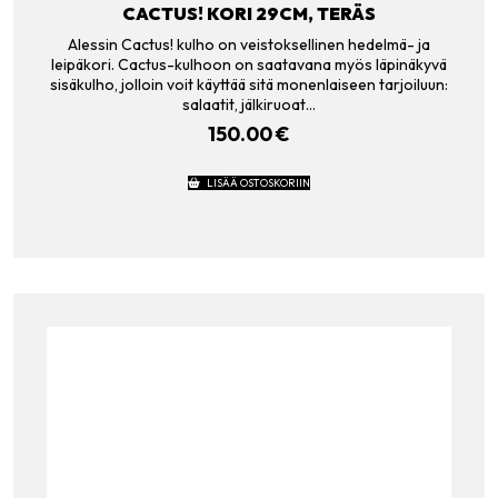
CACTUS! KORI 29CM, TERÄS
Alessin Cactus! kulho on veistoksellinen hedelmä- ja
leipäkori. Cactus-kulhoon on saatavana myös läpinäkyvä
sisäkulho, jolloin voit käyttää sitä monenlaiseen tarjoiluun:
salaatit, jälkiruoat…
150.00
€
LISÄÄ OSTOSKORIIN