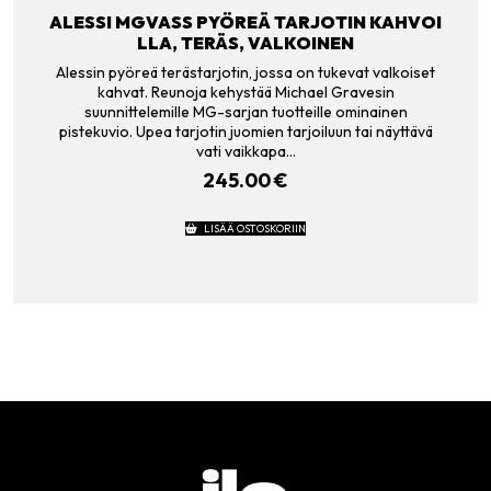
ALESSI MGVASS PYÖREÄ TARJOTIN KAHVOI
LLA, TERÄS, VALKOINEN
Alessin pyöreä terästarjotin, jossa on tukevat valkoiset
kahvat. Reunoja kehystää Michael Gravesin
suunnittelemille MG-sarjan tuotteille ominainen
pistekuvio. Upea tarjotin juomien tarjoiluun tai näyttävä
vati vaikkapa…
245.00
€
LISÄÄ OSTOSKORIIN