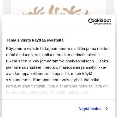
Tämä sivusto käyttää evästeitä
Käytämme evästeitä tarjoamamme sisällön ja mainosten
räätälöimiseen, sosiaalisen median ominaisuuksien
tukemiseen ja kävijämäärämme analysoimiseen. Lisäksi
jaamme sosiaalisen median, mainosalan ja analytiikka-
ALESSI
alan kumppaneillemme tietoja siitä, miten käytät
ALESSI MEDITERRANEO KULHO 29CM, NUDE
sivustoamme. Kumppanimme voivat yhdistää näitä
Alessin Mediterraneo kulho on kattauksen kaunistus!
tietoja muihin tietoihin, joita olet antanut heille tai joita on
Mediterraneo tuoteperheen muotokieli on saanut idean
korallista. Kulho sopii vaikkapa hedelmien tarjoiluun tai
kerätty, kun olet käyttänyt heidän palvelujaan.
leipäkoriksi. Kulhoon on saatavana myös läpinäkyvä…
95.00
€
Näytä tiedot
LISÄÄ OSTOSKORIIN