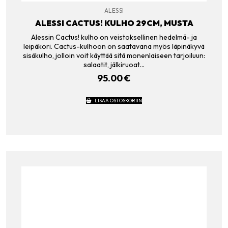
ALESSI
ALESSI CACTUS! KULHO 29CM, MUSTA
Alessin Cactus! kulho on veistoksellinen hedelmä- ja
leipäkori. Cactus-kulhoon on saatavana myös läpinäkyvä
sisäkulho, jolloin voit käyttää sitä monenlaiseen tarjoiluun:
salaatit, jälkiruoat…
95.00
€
LISÄÄ OSTOSKORIIN