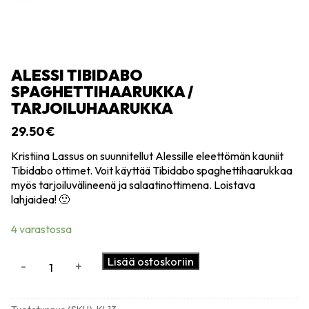
ALESSI TIBIDABO
SPAGHETTIHAARUKKA /
TARJOILUHAARUKKA
29.50
€
Kristiina Lassus on suunnitellut Alessille eleettömän kauniit
Tibidabo ottimet. Voit käyttää Tibidabo spaghettihaarukkaa
myös tarjoiluvälineenä ja salaatinottimena. Loistava
lahjaidea! 🙂
4 varastossa
Alessi
Lisää ostoskoriin
-
+
Tibidabo
spaghettihaarukka
/