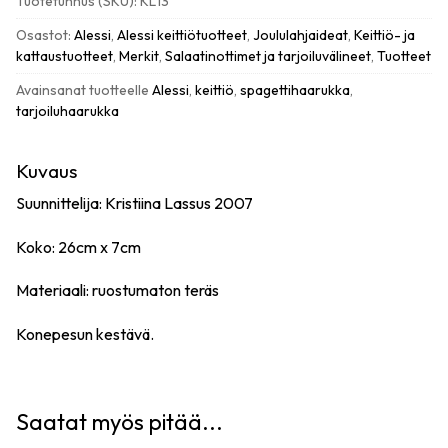
Tuotetunnus (SKU):
KL13
tarjoiluhaarukka
määrä
Osastot:
Alessi
,
Alessi keittiötuotteet
,
Joululahjaideat
,
Keittiö- ja
kattaustuotteet
,
Merkit
,
Salaatinottimet ja tarjoiluvälineet
,
Tuotteet
Avainsanat tuotteelle
Alessi
,
keittiö
,
spagettihaarukka
,
tarjoiluhaarukka
Kuvaus
Suunnittelija: Kristiina Lassus 2007
Koko: 26cm x 7cm
Materiaali: ruostumaton teräs
Konepesun kestävä.
Saatat myös pitää...