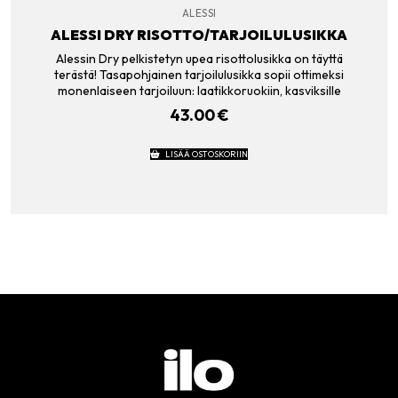
ALESSI
ALESSI DRY RISOTTO/TARJOILULUSIKKA
Alessin Dry pelkistetyn upea risottolusikka on täyttä
terästä! Tasapohjainen tarjoilulusikka sopii ottimeksi
monenlaiseen tarjoiluun: laatikkoruokiin, kasviksille
43.00
€
LISÄÄ OSTOSKORIIN