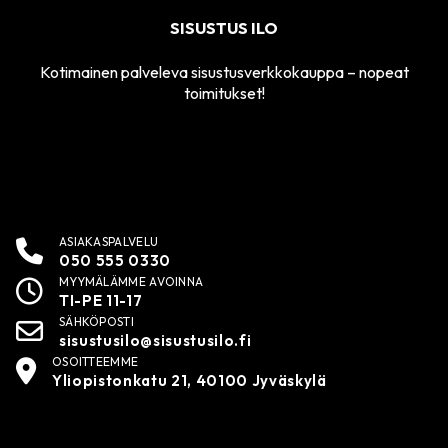
SISUSTUS ILO
Kotimainen palveleva sisustusverkkokauppa – nopeat
toimitukset!
ASIAKASPALVELU
050 555 0330
MYYMÄLÄMME AVOINNA
TI-PE 11-17
SÄHKÖPOSTI
sisustusilo@sisustusilo.fi
OSOITTEEMME
Yliopistonkatu 21, 40100 Jyväskylä