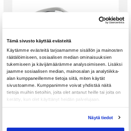
Tämä sivusto käyttää evästeitä
Käytämme evästeitä tarjoamamme sisällön ja mainosten
räätälöimiseen, sosiaalisen median ominaisuuksien
tukemiseen ja kävijämäärämme analysoimiseen. Lisäksi
jaamme sosiaalisen median, mainosalan ja analytiikka-
ALESSI
alan kumppaneillemme tietoja siitä, miten käytät
ALESSI PARMENIDE RAASTIN, HUURRE VALK
sivustoamme. Kumppanimme voivat yhdistää näitä
OINEN
tietoja muihin tietoihin, joita olet antanut heille tai joita on
Alessin Parmenide on tyylikäs ja käytännöllinen
kerätty, kun olet käyttänyt heidän palvelujaan.
parmesaaniraastin. Juusto menee raastimesta suoraan
astiaan, jonka kärjessä olevasta aukosta raastetun
parmesaanin voi helposti sirotella pasta-annokseen.
Näytä tiedot
Raastinosa on irroitettava…
26.50
€