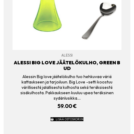
ALESSI
ALESSI BIG LOVE JÄÄTELÖKULHO, GREEN B
UD
Alessin Big love jäätelökulho tuo hehkuvaa väriä
kattaukseen ja tarjoiluun. Big Love -setti koostuu
värillisestä jalallisesta kulhosta sekä teräksisestä
sisäkulhosta. Pakkaukseen kuuluu upea teräksinen
sydänlusikka.…
59.00
€
LISÄÄ OSTOSKORIIN